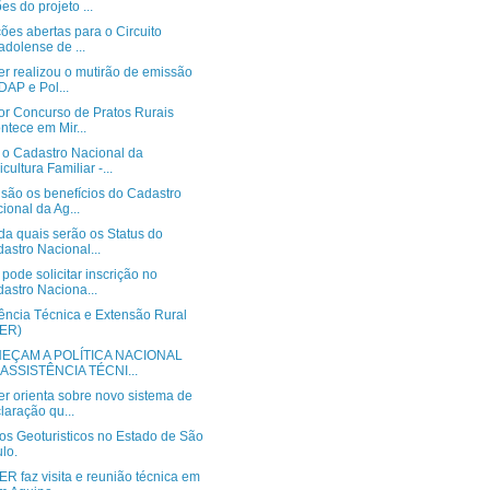
es do projeto ...
ções abertas para o Circuito
adolense de ...
r realizou o mutirão de emissão
DAP e Pol...
or Concurso de Pratos Rurais
ntece em Mir...
o Cadastro Nacional da
icultura Familiar -...
 são os benefícios do Cadastro
ional da Ag...
da quais serão os Status do
astro Nacional...
ode solicitar inscrição no
astro Naciona...
tência Técnica e Extensão Rural
TER)
EÇAM A POLÍTICA NACIONAL
ASSISTÊNCIA TÉCNI...
r orienta sobre novo sistema de
laração qu...
os Geoturisticos no Estado de São
lo.
R faz visita e reunião técnica em