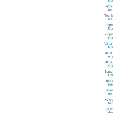
Dom
Fotos 
no 
Técni
rec
Propr
Dom
Propr
Dom
Visit
Rur
Maior
é r
18 de
Cha
Somos 
Deus
Funbi
físi
Redei
emp
Hoje a
Mir
Dia d
des