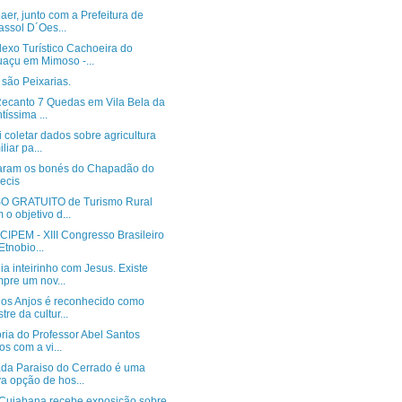
er, junto com a Prefeitura de
assol D´Oes...
exo Turístico Cachoeira do
açu em Mimoso -...
são Peixarias.
 Recanto 7 Quedas em Vila Bela da
tíssima ...
 coletar dados sobre agricultura
liar pa...
ram os bonés do Chapadão do
ecis
 GRATUITO de Turismo Rural
 o objetivo d...
CIPEM - XIII Congresso Brasileiro
Etnobio...
a inteirinho com Jesus. Existe
pre um nov...
dos Anjos é reconhecido como
tre da cultur...
ória do Professor Abel Santos
os com a vi...
da Paraiso do Cerrado é uma
a opção de hos...
Cuiabana recebe exposição sobre