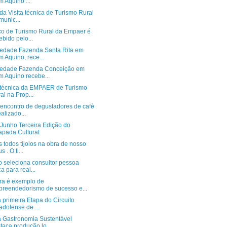
 Aquino ...
da Visita técnica de Turismo Rural
munic...
co de Turismo Rural da Empaer é
ebido pelo...
iedade Fazenda Santa Rita em
 Aquino, rece...
iedade Fazenda Conceição em
 Aquino recebe...
a técnica da EMPAER de Turismo
al na Prop...
 encontro de degustadores de café
ealizado...
 Junho Terceira Edição do
pada Cultural
todos tijolos na obra de nosso
 . O ti...
o seleciona consultor pessoa
ca para real...
ra é exemplo de
reendedorismo de sucesso e...
 primeira Etapa do Circuito
adolense de ...
a Gastronomia Sustentável
taca produção lo...