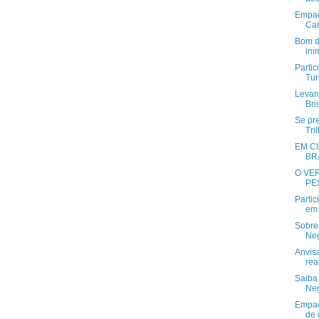
Empae
Cam
Bom di
ini
Partic
Tur
Levant
Bri
Se pr
Tri
EM C
BR
O VE
PE
Parti
em 
Sobre
Neg
Anvis
rea
Saiba 
Neg
Empae
de 