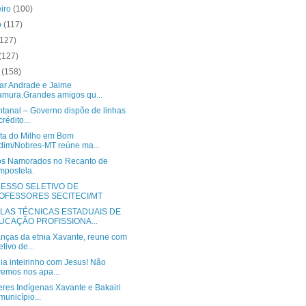
eiro
(100)
o
(117)
(127)
(127)
o
(158)
zar Andrade e Jaime
mura.Grandes amigos qu...
ntanal – Governo dispõe de linhas
crédito...
sta do Milho em Bom
dim/Nobres-MT reúne ma...
os Namorados no Recanto de
postela.
ESSO SELETIVO DE
OFESSORES SECITECI/MT
LAS TÉCNICAS ESTADUAIS DE
UCAÇÃO PROFISSIONA...
anças da etnia Xavante, reune com
etivo de...
ia inteirinho com Jesus! Não
emos nos apa...
eres Indígenas Xavante e Bakairi
município...