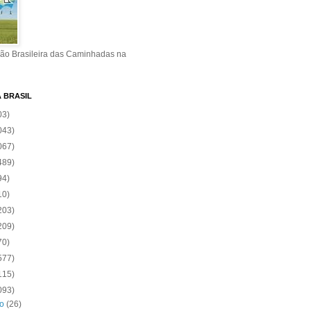
ão Brasileira das Caminhadas na
A BRASIL
03)
043)
067)
489)
94)
10)
203)
209)
70)
577)
115)
093)
ro
(26)