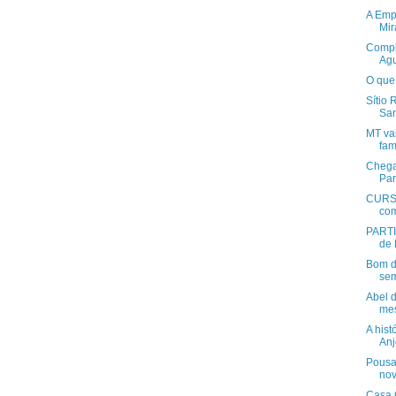
A Empa
Mir
Compl
Agu
O que 
Sítio
San
MT vai
fami
Chega
Par
CURSO
com
PARTI
de 
Bom di
sem
Abel 
mes
A hist
Anj
Pousa
nov
Casa 