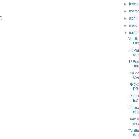
►
fever
►
març
o
►
abril
►
maio
▼
junh
Valdi
Oka
Fit Pa
de 
1ª Fe
Jar
Dia d
Com
PROC
PR
ESCO
ED
Lider
obj
Bom d
dev
"Mulh
do 