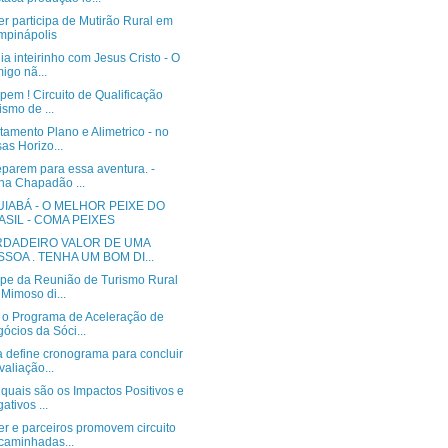
r participa de Mutirão Rural em
pinápolis
a inteirinho com Jesus Cristo - O
migo nã...
ipem ! Circuito de Qualificação
ismo de ...
amento Plano e Alimetrico - no
sas Horizo...
eparem para essa aventura. -
lha Chapadão ...
UIABÁ - O MELHOR PEIXE DO
ASIL - COMA PEIXES
RDADEIRO VALOR DE UMA
SSOA . TENHA UM BOM DI...
cipe da Reunião de Turismo Rural
Mimoso di...
 o Programa de Aceleração de
ócios da Sóci...
a define cronograma para concluir
valiação...
quais são os Impactos Positivos e
ativos ...
r e parceiros promovem circuito
caminhadas...