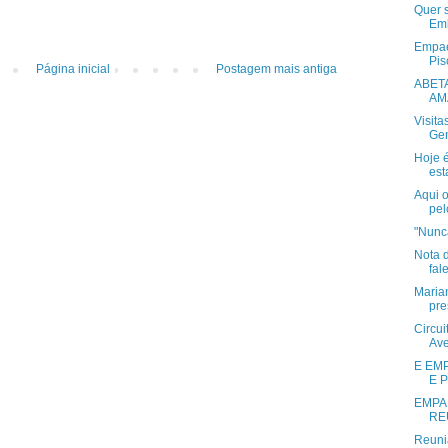
Quer 
Emb
Empae
Pis
Página inicial
Postagem mais antiga
ABET
AMA
Visita
Gen
Hoje 
est
Aqui 
pel
"Nunca
Nota 
fal
Maria
pre
Circui
Ave
E EM
E 
EMPA
RE
Reuni