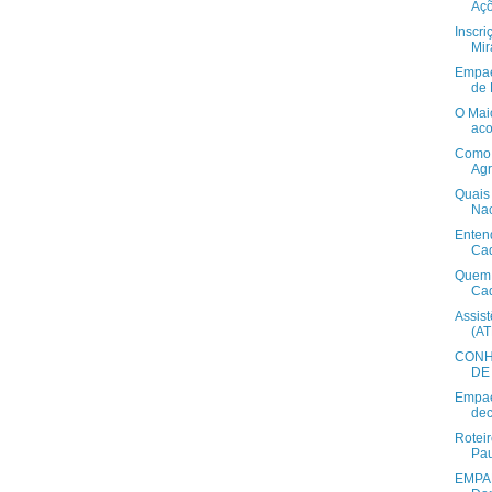
Açõ
Inscri
Mir
Empae
de 
O Mai
aco
Como 
Agr
Quais
Nac
Enten
Cad
Quem p
Cad
Assis
(A
CONH
DE 
Empae
dec
Roteir
Pau
EMPAE