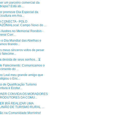
ser um parceiro comercial da
rapa? Está ab...
r promove Dia Especial da
cicultura em Ara...
A CONECTA - POLO
ZÔNIALocal: Campo Novo do ...
s ilustres no Memorial Rondon -
eral Corr...
é o Dia Mundial das Abelhas e
amos tirando...
os meus sinceros votos de pesar
o falecime...
 desista de seus sonhos... ⏳️
de Falecimento: Comunicamos o
ecimento do ...
no Leal meu grande amigo que
stigiou o Enc...
to de Qualificação Turismo
ntura e Ecotur...
PAER CONVIDA OS MORADORES
PRODUTORES DA COMU...
ER IRÁ REALIZAR UMA
UNIÃO DE TURISMO RURAL ...
ão na Comunidade Morrinho!