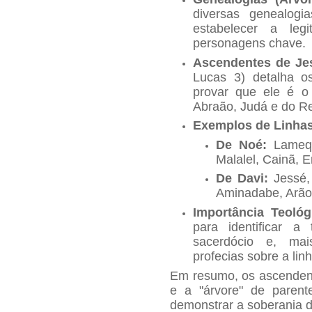
diversas genealogi
estabelecer a leg
personagens chave.
Ascendentes de Je
Lucas 3) detalha o
provar que ele é o
Abraão, Judá e do Re
Exemplos de Linhas
De Noé:
Lamequ
Malalel, Cainã, 
De Davi:
Jessé,
Aminadabe, Arão,
Importância Teológ
para identificar a 
sacerdócio e, mai
profecias sobre a li
Em resumo, os ascendent
e a "árvore" de paren
demonstrar a soberania 