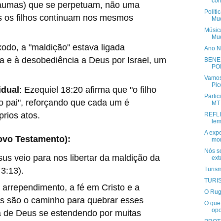
con
traumas) que se perpetuam, não uma
Políti
is os filhos continuam nos mesmos
Mud
Música
Mud
odo, a "maldição" estava ligada
Ano N
ia e à desobediência a Deus por Israel, um
BENE
PO
Vamos
Pic
idual
:
Ezequiel 18:20 afirma que "o filho
Parti
do pai", reforçando que cada um é
MT
prios atos.
REFLI
lem
A exp
ovo Testamento):
mom
Nós so
sus veio para nos libertar da maldição da
ext
 3:13).
Turis
TURI
 arrependimento, a fé em Cristo e a
O Rugi
s são o caminho para quebrar esses
O que
opo
ia de Deus se estendendo por muitas