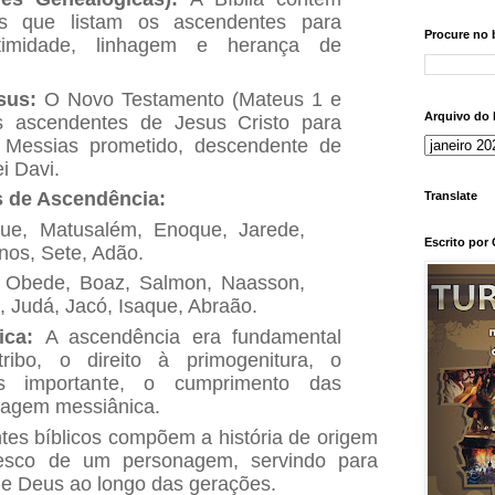
as que listam os ascendentes para
Procure no 
itimidade, linhagem e herança de
sus:
O Novo Testamento (Mateus 1 e
Arquivo do 
s ascendentes de Jesus Cristo para
 Messias prometido, descendente de
i Davi.
 de Ascendência:
Translate
e, Matusalém, Enoque, Jarede,
Escrito por
Enos, Sete, Adão.
 Obede, Boaz, Salmon, Naasson,
 Judá, Jacó, Isaque, Abraão.
ica:
A ascendência era fundamental
tribo, o direito à primogenitura, o
s importante, o cumprimento das
nhagem messiânica.
es bíblicos compõem a história de origem
tesco de um personagem, servindo para
de Deus ao longo das gerações.