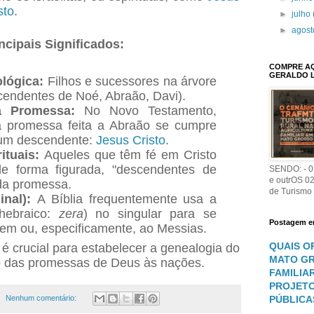
sto
.
►
julho
►
agos
ncipais Significados:
COMPRE AQU
GERALDO 
lógica:
Filhos e sucessores na árvore
cendentes de Noé, Abraão, Davi).
a Promessa:
No Novo Testamento,
a promessa feita a Abraão se cumpre
 um descendente:
Jesus Cristo
.
ituais:
Aqueles que têm fé em Cristo
de forma figurada, "descendentes de
SENDO: - 01
e outrOS 0
da promessa.
de Turismo
nal):
A Bíblia frequentemente usa a
(hebraico:
zera
) no singular para se
Postagem e
agem ou, especificamente, ao Messias.
QUAIS O
é crucial para estabelecer a genealogia do
MATO GR
o das promessas de Deus às nações.
FAMILIA
PROJETO
Nenhum comentário:
PÚBLICA