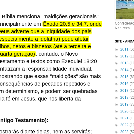
 Bíblia menciona "maldições geracionais"
rincipalmente em
Êxodo 20:5 e 34:7, onde
Confederaç
Natureza
eus adverte que a iniquidade dos pais
especialmente a idolatria) pode afetar
SITE - AND
ilhos, netos e bisnetos (até a terceira e
►
2011
(6
uarta geração)
;
contudo, o Novo
►
2012
(1
estamento e textos como Ezequiel 18:20
►
2013
(1
nfatizam a responsabilidade individual,
►
2014
(1
ostrando que essas "maldições" são mais
►
2015
(6
onsequências de pecados repetidos e
►
2016
(2
 um determinismo, e podem ser quebradas
►
2017
(1
►
2018
(2
la fé em Jesus, que nos liberta da
►
2019
(7
►
2020
(1
►
2021
(1
Antigo Testamento):
►
2022
(1
ostrarás diante delas, nem as servirás;
►
2023
(5