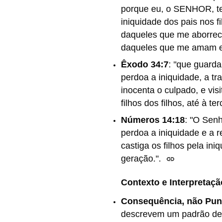
porque eu, o SENHOR, teu
iniquidade dos pais nos fi
daqueles que me aborrece
daqueles que me amam 
Êxodo 34:7
:
"que guarda
perdoa a iniquidade, a t
inocenta o culpado, e visi
filhos dos filhos, até à te
Números 14:18
:
"O Senh
perdoa a iniquidade e a r
castiga os filhos pela ini
geração.".
Contexto e Interpretaçã
Consequência, não Pun
descrevem um padrão de 