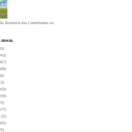
ão Brasileira das Caminhadas na
A BRASIL
03)
043)
067)
489)
94)
10)
203)
209)
70)
577)
115)
093)
76)