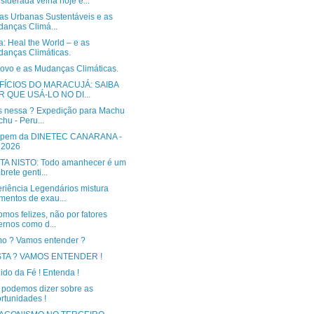
siderada velha hoje e...
cas Urbanas Sustentáveis e as
anças Climá...
: Heal the World – e as
anças Climáticas.
ovo e as Mudanças Climáticas.
FÍCIOS DO MARACUJÁ: SAIBA
R QUE USÁ-LO NO DI...
 nessa ? Expedição para Machu
chu - Peru...
cipem da DINETEC CANARANA -
 2026
TA NISTO: Todo amanhecer é um
brete genti...
eriência Legendários mistura
entos de exau...
mos felizes, não por fatores
ernos como d...
mo ? Vamos entender ?
STA ? VAMOS ENTENDER !
do da Fé ! Entenda !
 podemos dizer sobre as
rtunidades !