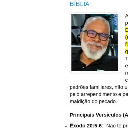
BÍBLIA
A
p
D
(
f
q
T
e
m
c
padrões familiares, não
pelo arrependimento e pe
maldição do pecado.
Principais Versículos (
Êxodo 20:5-6
:
"Não te pr