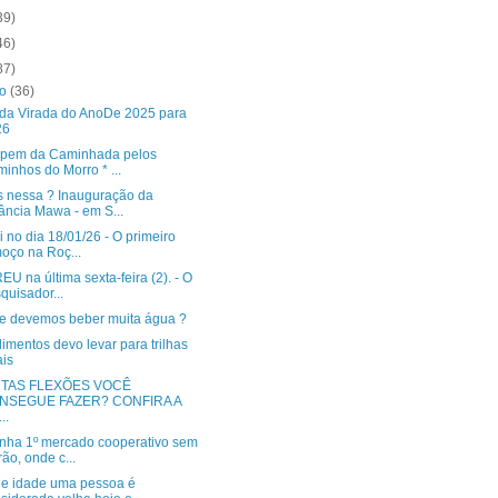
39)
46)
87)
ro
(36)
 da Virada do AnoDe 2025 para
26
cipem da Caminhada pelos
inhos do Morro * ...
 nessa ? Inauguração da
ância Mawa - em S...
 no dia 18/01/26 - O primeiro
oço na Roç...
 na última sexta-feira (2). - O
quisador...
e devemos beber muita água ?
imentos devo levar para trilhas
ais
TAS FLEXÕES VOCÊ
NSEGUE FAZER? CONFIRA A
..
nha 1º mercado cooperativo sem
rão, onde c...
e idade uma pessoa é