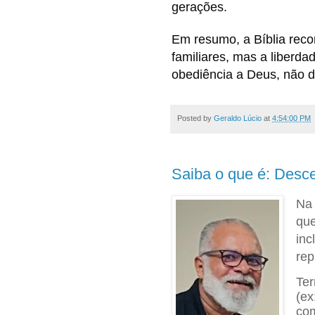
gerações.
Em resumo, a Bíblia rec
familiares, mas a liberd
obediência a Deus, não d
Posted by
Geraldo Lúcio
at
4:54:00 PM
Saiba o que é: Desce
Na 
que
inc
rep
Te
(ex
com