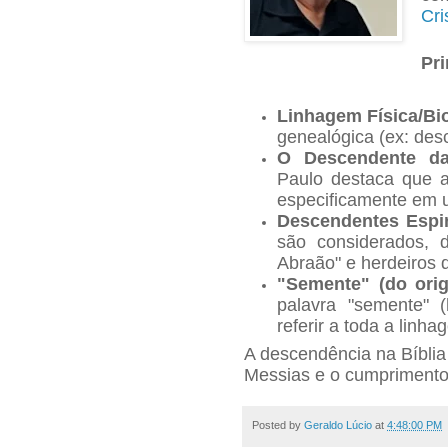
Cri
Pri
Linhagem Física/Bio
genealógica (ex: des
O Descendente d
Paulo destaca que 
especificamente em
Descendentes Espir
são considerados, 
Abraão" e herdeiros 
"Semente" (do origi
palavra "semente" 
referir a toda a linh
A descendência na Bíblia 
Messias e o cumpriment
Posted by
Geraldo Lúcio
at
4:48:00 PM