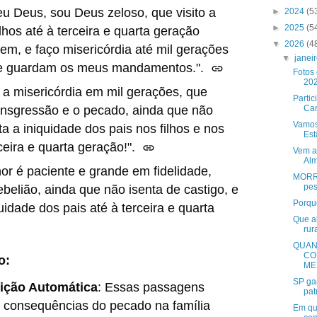
 Deus, sou Deus zeloso, que visito a
►
2024
(5
►
2025
(5
lhos até à terceira e quarta geração
▼
2026
(4
m, e faço misericórdia até mil gerações
▼
janei
e guardam os meus mandamentos.".
Fotos
20
 a misericórdia em mil gerações, que
Parti
ransgressão e o pecado, ainda que não
Cam
Vamos
ta a iniquidade dos pais nos filhos e nos
Est
rceira e quarta geração!".
Vem ai
Alm
or é paciente e grande em fidelidade,
MORREU
pes
ebelião, ainda que não isenta de castigo, e
Porqu
quidade dos pais até à terceira e quarta
Que al
rur
QUAN
CO
o:
ME.
SP ga
ição Automática
:
Essas passagens
pat
consequências do pecado na família
Em qu