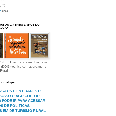
(62)
to
(24)
I OS 03 (TRÊS) LIVROS DO
LUCIO
 (Um) Livro da sua autobiografia
2 (DOIS) técnico com abordagens
 Rural
m destaque
RGÃOS E ENTIDADES DE
OSSO O AGRICULTOR
R PODE IR PARA ACESSAR
S DE POLITICAS
S EM DE TURISMO RURAL