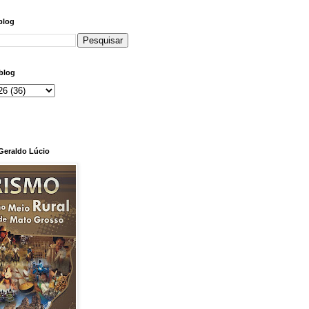
blog
blog
 Geraldo Lúcio