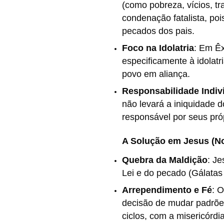
(como pobreza, vícios, 
condenação fatalista, po
pecados dos pais.
Foco na Idolatria
:
Em Êx
especificamente à idolatr
povo em aliança.
Responsabilidade Indiv
não levará a iniquidade 
responsável por seus pró
A Solução em Jesus (N
Quebra da Maldição
:
Je
Lei e do pecado (Gálatas
Arrependimento e Fé
:
O
decisão de mudar padrõe
ciclos, com a misericórd