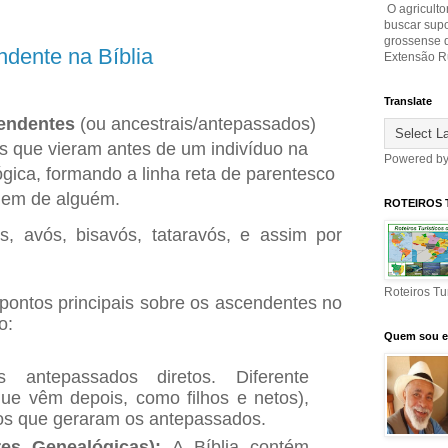
O agriculto
buscar sup
grossense d
ndente na Bíblia
Extensão Ru
Translate
endentes
(ou ancestrais/antepassados)
s que vieram antes de um indivíduo na
Powered b
gica, formando a linha reta de parentesco
igem de alguém.
ROTEIROS 
is, avós, bisavós, tataravós, e assim por
Roteiros Tu
pontos principais sobre os ascendentes no
o:
Quem sou 
ntepassados diretos. Diferente
ue vêm depois, como filhos e netos),
os que geraram os antepassados.
es Genealógicas):
A Bíblia contém