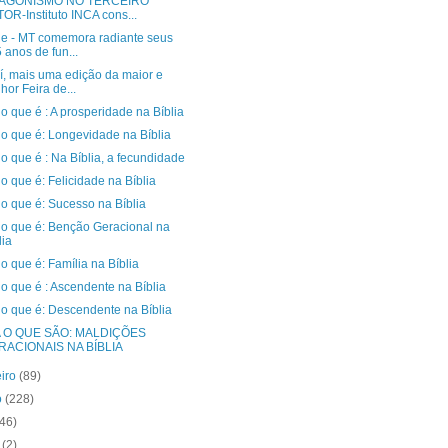
AGONISMO NO TERCEIRO
OR-Instituto INCA cons...
e - MT comemora radiante seus
 anos de fun...
í, mais uma edição da maior e
hor Feira de...
o que é : A prosperidade na Bíblia
 o que é: Longevidade na Bíblia
o que é : Na Bíblia, a fecundidade
o que é: Felicidade na Bíblia
o que é: Sucesso na Bíblia
 o que é: Benção Geracional na
lia
o que é: Família na Bíblia
o que é : Ascendente na Bíblia
 o que é: Descendente na Bíblia
A O QUE SÃO: MALDIÇÕES
RACIONAIS NA BÍBLIA
eiro
(89)
o
(228)
(46)
o
(2)