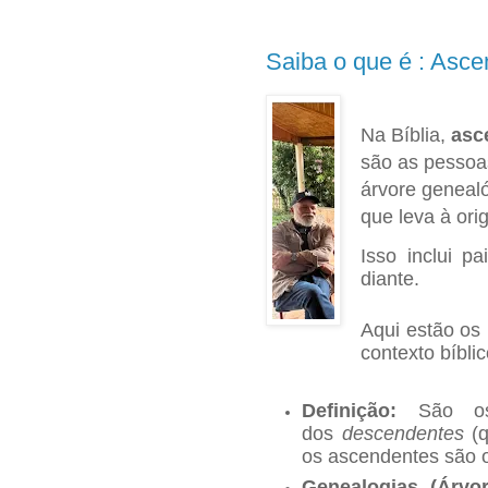
Saiba o que é : Asce
Na Bíblia,
asc
são as pessoa
árvore genealó
que leva à or
Isso inclui pa
diante.
Aqui estão os 
contexto bíblic
Definição:
São os a
dos
descendentes
(q
os ascendentes são 
Genealogias (Árvor