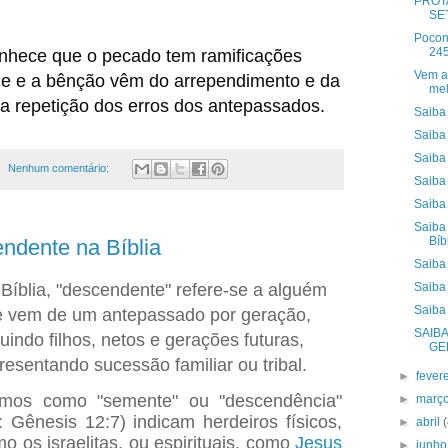
PROT
SET
Pocon
245
onhece que o pecado tem ramificações
Vem a
ade e a bênção vêm do arrependimento e da
mel
a repetição dos erros dos antepassados.
Saiba 
Saiba
Saiba 
Nenhum comentário:
Saiba 
Saiba 
Saiba
Bíb
ndente na Bíblia
Saiba 
Bíblia, "descendente" refere-se a alguém
Saiba 
Saiba
 vem de um antepassado por geração,
SAIB
luindo filhos, netos e gerações futuras,
GE
resentando sucessão familiar ou tribal.
►
fever
rmos como "semente" ou "descendência"
►
març
: Gênesis 12:7) indicam herdeiros físicos,
►
abril
o os israelitas, ou espirituais, como
Jesus
►
junh