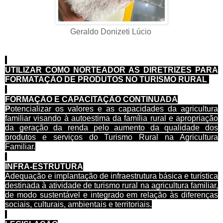
Geraldo Donizeti Lúcio
UTILIZAR COMO NORTEADOR AS
DIRETRIZES PARA
FORMATAÇÃO DE PRODUTOS NO TURISMO RURAL
FORMAÇÃO E CAPACITAÇÃO CONTINUADA
P
otencializar os valores e as capacidades da agricultura
familiar visando à autoestima da família rural e apropriação
da geração da renda pelo aumento da qualidade dos
produtos e serviços do Turismo Rural na Agricultura
Familiar.
INFRA-ESTRUTURA
Adequação e implantação de infraestrutura básica e turística
destinada à atividade de turismo rural na agricultura familiar,
de modo sustentável e integrado em relação às diferenças
sociais, culturais, ambientais e territoriais.