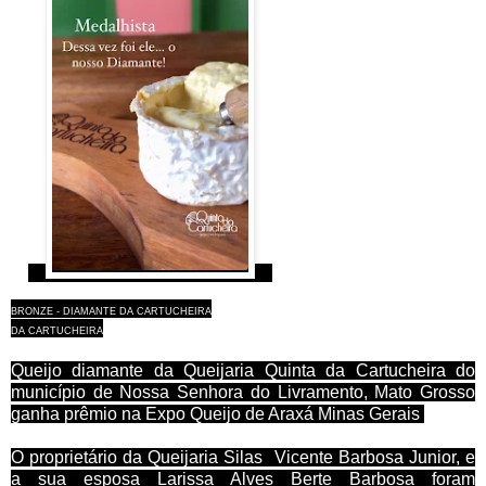
BRONZE - DIAMANTE DA CARTUCHEIRA
DA CARTUCHEIRA
Queijo diamante da Queijaria Quinta da Cartucheira do
município de Nossa Senhora do Livramento, Mato Grosso
ganha prêmio na Expo Queijo de Araxá Minas Gerais
O proprietário da Queijaria Silas Vicente Barbosa Junior, e
a sua esposa Larissa Alves Berte Barbosa foram