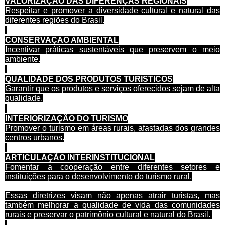
VALORIZAÇÃO DAS DIFERENÇAS REGIONAIS
Respeitar e promover a diversidade cultural e natural das
diferentes regiões do Brasil.
CONSERVAÇÃO AMBIENTAL
Incentivar práticas sustentáveis que preservem o meio
ambiente.
QUALIDADE DOS PRODUTOS TURÍSTICOS
Garantir que os produtos e serviços oferecidos sejam de alta
qualidade.
INTERIORIZAÇÃO DO TURISMO
Promover o turismo em áreas rurais, afastadas dos grandes
centros urbanos.
ARTICULAÇÃO INTERINSTITUCIONAL
Fomentar a cooperação entre diferentes setores e
instituições para o desenvolvimento do turismo rural.
Essas diretrizes visam não apenas atrair turistas, mas
também melhorar a qualidade de vida das comunidades
rurais e preservar o patrimônio cultural e natural do Brasil.