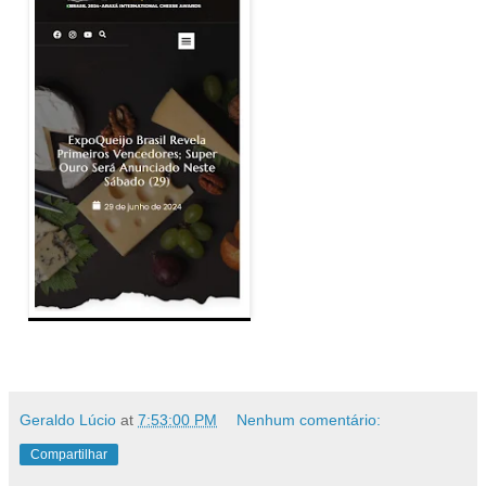
Geraldo Lúcio
at
7:53:00 PM
Nenhum comentário:
Compartilhar