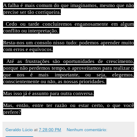
A falha é mais comum do que imaginamos, mesmo que não
precise ser tão corriqueira.
Cedo ou tarde concluiremos enganosamente em algum
conflito ou interpretação.
Resta-nos um consolo nisso tudo: podemos aprender muito
com erros e equívocos.
Até as frustrações são oportunidades de crescimento,
porque não perdemos tempo, o aproveitamos para realizar o
que nos é mais importante, ou seja, elegemos,
conscientemente ou não, as nossas prioridades.
Mas isso já é assunto para outra conversa.
Mas, então, entre ter razão ou estar certo, o que você
prefere?
Geraldo Lúcio
at
7:28:00 PM
Nenhum comentário: