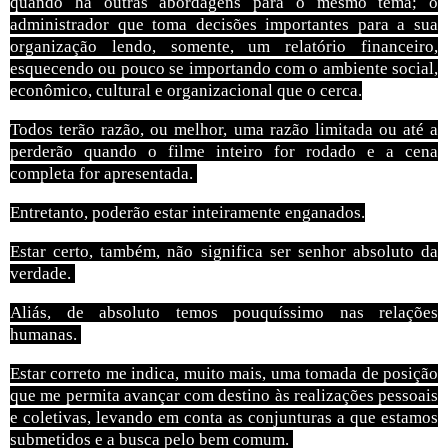
quando há outras abordagens para o mesmo tema; o
administrador que toma decisões importantes para a sua
organização lendo, somente, um relatório financeiro,
esquecendo ou pouco se importando com o ambiente social,
econômico, cultural e organizacional que o cerca.
Todos terão razão, ou melhor, uma razão limitada ou até a
perderão quando o filme inteiro for rodado e a cena
completa for apresentada.
Entretanto, poderão estar inteiramente enganados.
Estar certo, também, não significa ser senhor absoluto da
verdade.
Aliás, de absoluto temos pouquíssimo nas relações
humanas.
Estar correto me indica, muito mais, uma tomada de posição
que me permita avançar com destino às realizações pessoais
e coletivas, levando em conta as conjunturas a que estamos
submetidos e a busca pelo bem comum.