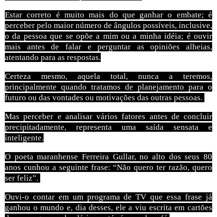
Estar correto é muito mais do que ganhar o embate; é
perceber pelo maior número de ângulos possíveis, inclusive,
o da pessoa que se opõe a mim ou a minha idéia; é ouvir
mais antes de falar e perguntar as opiniões alheias,
atentando para as respostas.
Certeza mesmo, aquela total, nunca a teremos,
principalmente quando tratamos de planejamento para o
futuro ou das vontades ou motivações das outras pessoas.
Mas perceber e analisar vários fatores antes de concluir
precipitadamente, representa uma saída sensata e
inteligente.
O poeta maranhense Ferreira Gullar, no alto dos seus 80
anos cunhou a seguinte frase: “Não quero ter razão, quero
ser feliz”.
Ouvi-o contar em um programa de TV que essa frase já
ganhou o mundo e, dia desses, ele a viu escrita em cartões