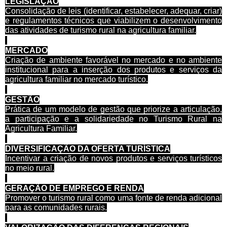
LEGISLAÇÃO
Consolidação de leis (identificar, estabelecer, adequar, criar)
e regulamentos técnicos que viabilizem o desenvolvimento
das atividades de turismo rural na agricultura familiar.
MERCADO
Criação de ambiente favorável no mercado e no ambiente
institucional para a inserção dos produtos e serviços da
agricultura familiar no mercado turístico.
GESTÃO
Prática de um modelo de gestão que priorize a articulação,
a participação e a solidariedade no Turismo Rural na
Agricultura Familiar.
DIVERSIFICAÇÃO DA OFERTA TURÍSTICA
Incentivar a criação de novos produtos e serviços turísticos
no meio rural.
GERAÇÃO DE EMPREGO E RENDA
Promover o turismo rural como uma fonte de renda adicional
para as comunidades rurais.