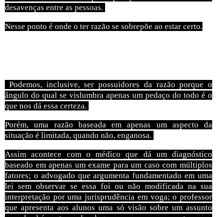
desavenças entre as pessoas.
Nesse ponto é onde o ter razão se sobrepõe ao estar certo.
Quando deduzimos observando parte do quadro, muito
facilmente cometemos erro.
Podemos, inclusive, ser possuidores da razão porque o
ângulo do qual se vislumbra apenas um pedaço do todo é o
que nos dá essa certeza.
Porém, uma razão baseada em apenas um aspecto da
situação é limitada, quando não, enganosa.
Assim acontece com o médico que dá um diagnóstico
baseado em apenas um exame para um caso com múltiplos
fatores; o advogado que argumenta fundamentado em uma
lei sem observar se essa foi ou não modificada na sua
interpretação por uma jurisprudência em voga; o professor
que apresenta aos alunos uma só visão sobre um assunto