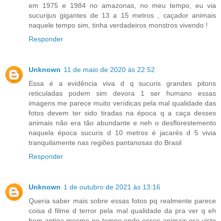
em 1975 e 1984 no amazonas, no meu tempo, eu via
sucurijus gigantes de 13 a 15 metros , caçador animais
naquele tempo sim, tinha verdadeiros monstros vivendo !
Responder
Unknown
11 de maio de 2020 às 22:52
Essa é a evidência viva d q sucuris grandes pitons
reticuladas podem sim devora 1 ser humano essas
imagens me parece muito verídicas pela mal qualidade das
fotos devem ter sido tiradas na época q a caça desses
animais não era tão abundante e neh o desflorestemento
naquela época sucuris d 10 metros é jacarés d 5 vivia
tranquilamente nas regiões pantanosas do Brasil
Responder
Unknown
1 de outubro de 2021 às 13:16
Queria saber mais sobre essas fotos pq realmente parece
coisa d filme d terror pela mal qualidade da pra ver q eh
bem antiga mesmo no tempo onde esses animais era visto