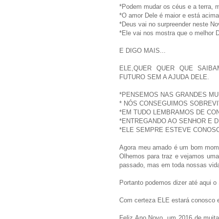
*Podem mudar os céus e a terra, m
*O amor Dele é maior e está acima
*Deus vai no surpreender neste No
*Ele vai nos mostra que o melhor De
E DIGO MAIS...
ELE,QUER QUER QUE SAIB
FUTURO SEM A AJUDA DELE.
*PENSEMOS NAS GRANDES MU
* NÓS CONSEGUIMOS SOBREVIV
*EM TUDO LEMBRAMOS DE CON
*ENTREGANDO AO SENHOR E DE
*ELE SEMPRE ESTEVE CONOS
Agora meu amado é um bom moment
Olhemos para traz e vejamos uma
passado, mas em toda nossas vid
Portanto podemos dizer até aqui o
Com certeza ELE estará conosco e
Feliz Ano Novo, um 2016 de muitas