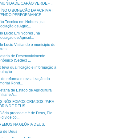
MUNIDADE CAPÃO VERDE - ...
UÍNO O BONECÃO DA ACRIMAT
ZENDO PERFORMANCE...
ão Técnica em Nobres , na
ociação de Agric...
do Lucio Em Nobres , na
ociação de Agricul...
o Lúcio Visitando o município de
bres
retaria de Desenvolvimento
nômico (Sedec) ...
 leva qualificação e informação à
ulação ...
 de reforma e revitalização do
orial Rond...
etaria de Estado de Agricultura
iliar e A...
S NÓS FOMOS CRIADOS PARA
ÓRIA DE DEUS
lória procede e é de Deus, Ele
 divide co...
REMOS NA GLÓRIA DEUS.
ia de Deus