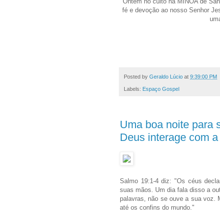
Ontem no culto na MINOA de Santa
fé e devoção ao nosso Senhor Jesu
uma
Posted by
Geraldo Lúcio
at
9:39:00 PM
Labels:
Espaço Gospel
Uma boa noite para s
Deus interage com a
Salmo 19:1-4 diz: "Os céus decla
suas mãos. Um dia fala disso a out
palavras, não se ouve a sua voz. M
até os confins do mundo."