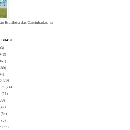
ão Brasileira das Caminhadas na
A BRASIL
03)
043)
067)
489)
94)
ro
(76)
eiro
(74)
o
(61)
(38)
(47)
o
(64)
(76)
to
(66)