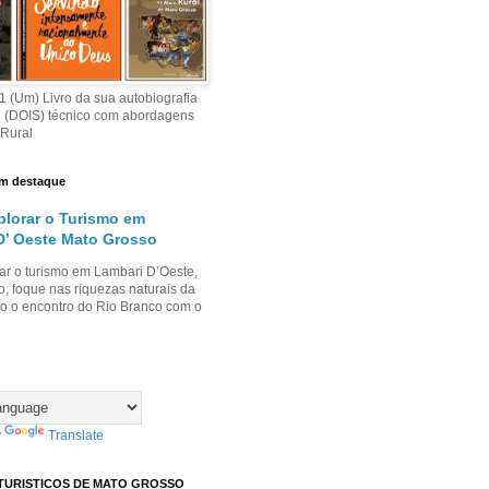
 (Um) Livro da sua autobiografia
2 (DOIS) técnico com abordagens
 Rural
m destaque
lorar o Turismo em
D’ Oeste Mato Grosso
ar o turismo em Lambari D’Oeste,
, foque nas riquezas naturais da
o o encontro do Rio Branco com o
y
Translate
TURISTICOS DE MATO GROSSO