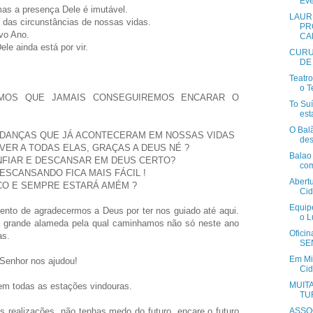
Eve
as a presença Dele é imutável.
LAUR
 das circunstâncias de nossas vidas.
PR
vo Ano.
CA
le ainda está por vir.
CURU
DE
Teatr
o T
AMOS QUE JAMAIS CONSEGUIREMOS ENCARAR O
To Su
est
O Bal
DANÇAS QUE JÁ ACONTECERAM EM NOSSAS VIDAS
des
ER A TODAS ELAS, GRAÇAS A DEUS NÉ ?
Balao
FIAR E DESCANSAR EM DEUS CERTO?
com
SCANSANDO FICA MAIS FÁCIL !
Abertu
CO E SEMPRE ESTARÁ AMÉM ?
Cid
Equip
o de agradecermos a Deus por ter nos guiado até aqui.
o L
 grande alameda pela qual caminhamos não só neste ano
Oficin
as.
SEN
Em Mi
 Senhor nos ajudou!
Cid
MUIT
m todas as estações vindouras.
TU
 realizações, não tenhas medo do futuro, encare o futuro
ASSO