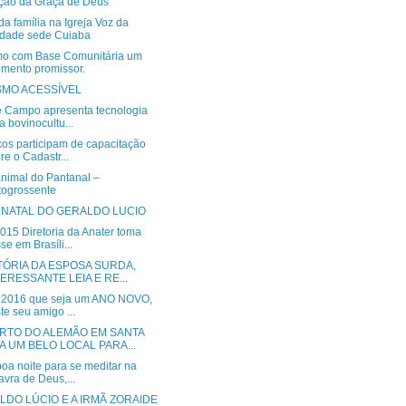
ição da Graça de Deus
da família na Igreja Voz da
dade sede Cuiaba
mo com Base Comunitária um
mento promissor.
SMO ACESSÍVEL
e Campo apresenta tecnologia
a bovinocultu...
cos participam de capacitação
re o Cadastr...
animal do Pantanal –
ogrossente
Z NATAL DO GERALDO LUCIO
015 Diretoria da Anater toma
se em Brasíli...
STÓRIA DA ESPOSA SURDA,
TERESSANTE LEIA E RE...
 2016 que seja um ANO NOVO,
te seu amigo ...
RTO DO ALEMÃO EM SANTA
TA UM BELO LOCAL PARA...
oa noite para se meditar na
avra de Deus,...
LDO LÚCIO E A IRMÃ ZORAIDE