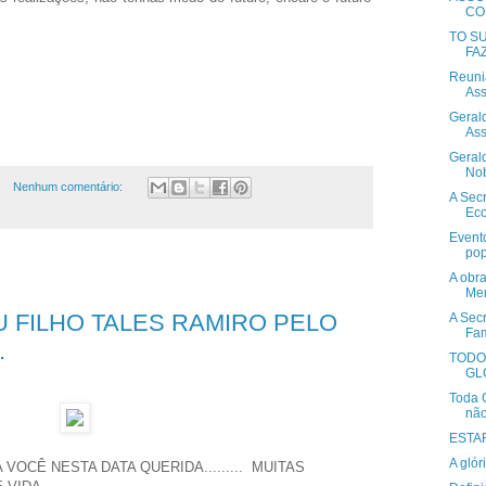
CO
TO S
FA
Reuni
Ass
Geral
Ass
Gerald
No
Nenhum comentário:
A Sec
Eco
Evento
pop
A obra
Mem
 FILHO TALES RAMIRO PELO
A Secr
Fam
.
TODO
GL
Toda G
não
ESTA
A glór
VOCÊ NESTA DATA QUERIDA......... MUITAS