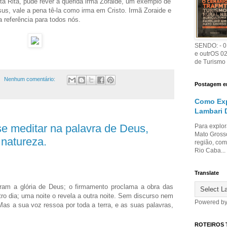
 Rita, pude rever a querida irmã Zoraide, um exemplo de
s, vale a pena tê-la como irma em Cristo. Irmã Zoraide e
 referência para todos nós.
SENDO: - 01
e outrOS 0
de Turismo
Nenhum comentário:
Postagem e
Como Exp
Lambari 
e meditar na palavra de Deus,
Para explor
Mato Grosso
 natureza.
região, com
Rio Caba...
Translate
ram a glória de Deus; o firmamento proclama a obra das
ro dia; uma noite o revela a outra noite. Sem discurso nem
Powered b
as a sua voz ressoa por toda a terra, e as suas palavras,
ROTEIROS 