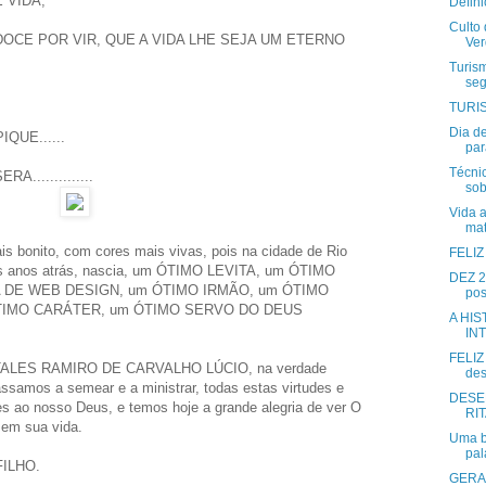
 VIDA,
Defin
Culto 
OCE POR VIR, QUE A VIDA LHE SEJA UM ETERNO
Ver
Turis
seg
TURI
Dia d
IQUE......
par
Técni
.............
sob
Vida 
mat
 bonito, com cores mais vivas, pois na cidade de Rio
FELI
s anos atrás, nascia, um ÓTIMO LEVITA, um ÓTIMO
DEZ 2
 DE WEB DESIGN, um ÓTIMO IRMÃO, um ÓTIMO
pos
ÓTIMO CARÁTER, um ÓTIMO SERVO DO DEUS
A HI
IN
FELIZ
 TALES RAMIRO DE CARVALHO LÚCIO, na verdade
des
ssamos a semear e a ministrar, todas estas virtudes e
DESE
s ao nosso Deus, e temos hoje a grande alegria de ver O
RI
em sua vida.
Uma b
pal
ILHO.
GERA