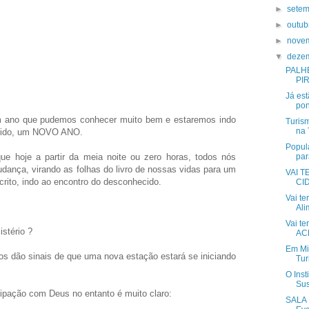
►
sete
►
outu
►
nove
▼
deze
PALH
PI
Já est
pon
 ano que pudemos conhecer muito bem e estaremos indo
Turis
na 
ecido, um NOVO ANO.
Popul
e hoje a partir da meia noite ou zero horas, todos nós
par
dança, virando as folhas do livro de nossas vidas para um
VAI T
scrito, indo ao encontro do desconhecido.
CI
Vai te
Ali
Vai te
istério ?
ACR
Em Mi
nos dão sinais de que uma nova estação estará se iniciando
Tur
O Inst
Sus
ipação com Deus no entanto é muito claro:
SALA