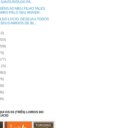
SANTA RITA DO PA...
BÉNS AO MEU FILHO TALES
MIRO PELO SEU ANIVER...
LDO LÚCIO, DESEJA A TODOS
 SEUS AMIGOS DE BL...
10)
203)
209)
70)
577)
115)
093)
76)
39)
46)
94)
I OS 03 (TRÊS) LIVROS DO
LUCIO