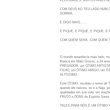
FELICIDADES, MUITOS ANOS DE
COM DEUS AO TEU LADO NUM D
SORRIR,
E DIGO MAIS......
E PIQUE, E PIQUE, E PIQUE, E P
COM QUEM SERÁ, COM QUEM SERA.
O mundo amanhecia mais belo, mais
Branco em Mato Grosso, a 24 ano
PREGADOR, um ÓTIMO ARTISTA
FILHO, um ÓTIMO AMIGO, um 
ALTÍSSIMO.
Este ÓTIMO, recebeu o nome de
quando ele nasceu, eu e a Naja, pa
qualidades em sua vida, em oraçõe
FRUTO e DONS do Espírito Santo 
TALES PARA NÓS É UM ÓTIMO F