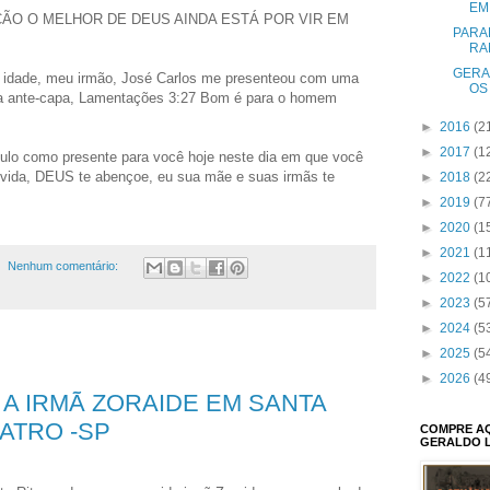
EM 
ÃO O MELHOR DE DEUS AINDA ESTÁ POR VIR EM
PARA
RA
GERA
 idade, meu irmão, José Carlos me presenteou com uma
OS
 na ante-capa, Lamentações 3:27 Bom é para o homem
►
2016
(2
►
2017
(1
ículo como presente para você hoje neste dia em que você
vida, DEUS te abençoe, eu sua mãe e suas irmãs te
►
2018
(2
►
2019
(7
►
2020
(1
►
2021
(1
Nenhum comentário:
►
2022
(1
►
2023
(5
►
2024
(5
►
2025
(5
►
2026
(4
 A IRMÃ ZORAIDE EM SANTA
ATRO -SP
COMPRE AQU
GERALDO 