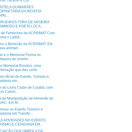
nto Turismo e Cid...
ISTELA GUIMARÃES
OPRIETÁRIA DA REVISTA
MAL...
RUEIROS TORA DE AROEIRA
 MIMOSO E POETA LOCA...
o de Fantoches da ACRISMAT Com
ema o Ladrã...
íno o Bonecão da ACRISMAT, Ele
ava animan...
ão e o Memorial Forma os
taques do evento ...
 e Memorial Rondon, uma
binação que deu certo
ra oficial do Evento, Turismo e
adania em...
e do Lions Clube de Cuiabá, com
uis Carlos...
a de Manipulação de Alimentis do
AC. Em M...
moso no Evento Turismo e
adania em Transfo...
AS ATIVIDADES NO EVENTO
RISMO E CIDADANIA EM...
CIAÇÃO QUILOMBOLA DA