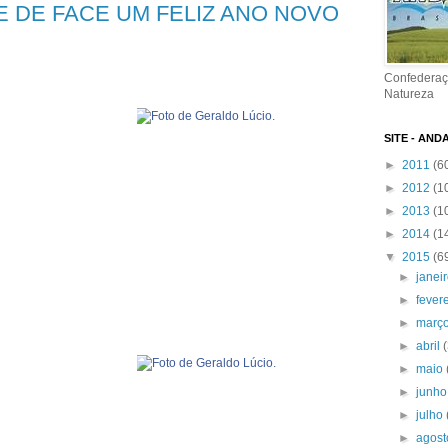
E DE FACE UM FELIZ ANO NOVO
Confederaç
Natureza
SITE - AND
►
2011
(6
►
2012
(1
►
2013
(1
►
2014
(1
▼
2015
(6
►
janei
►
fever
►
març
►
abril
►
maio
►
junh
►
julho
►
agos