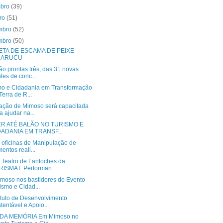
mbro
(39)
bro
(51)
mbro
(52)
mbro
(50)
ETA DE ESCAMA DE PEIXE
RARUCU
ão prontas três, das 31 novas
tes de conc...
mo e Cidadania em Transformação
Terra de R...
ação de Mimoso será capacitada
a ajudar na...
ER ATÉ BALÃO NO TURISMO E
DADANIA EM TRANSF...
r oficinas de Manipulação de
mentos reali...
r Teatro de Fantoches da
ISMAT. Performan...
moso nos bastidores do Evento
ismo e Cidad...
ituto de Desenvolvimento
tentável e Apoio...
 DA MEMÓRIA Em Mimoso no