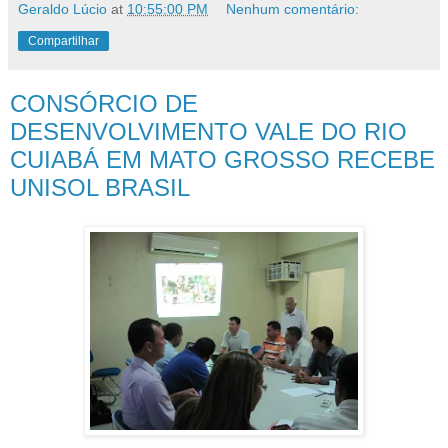
Geraldo Lúcio
at
10:55:00 PM
Nenhum comentário:
Compartilhar
CONSÓRCIO DE
DESENVOLVIMENTO VALE DO RIO
CUIABÁ EM MATO GROSSO RECEBE
UNISOL BRASIL