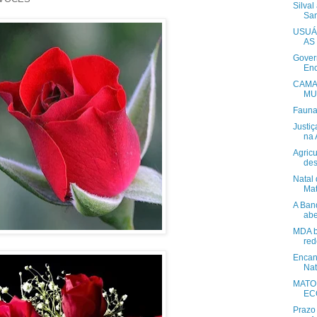
Silval
Sa
USUÁ
AS
Gover
Enc
CAMA
MU
Fauna
Justi
na 
Agricu
des
Natal
Mat
A Ban
abe
MDA b
red
Encan
Nat
MATO
EC
Prazo 