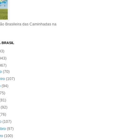
ão Brasileira das Caminhadas na
A BRASIL
03)
043)
067)
ro
(70)
eiro
(107)
o
(94)
(75)
(81)
o
(92)
(76)
to
(107)
mbro
(97)
bro
(100)