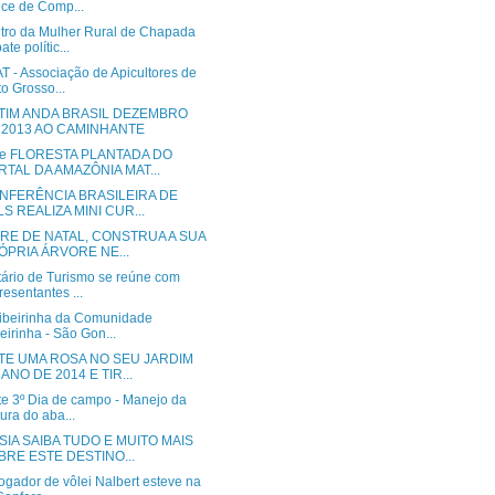
ice de Comp...
tro da Mulher Rural de Chapada
ate polític...
T - Associação de Apicultores de
o Grosso...
TIM ANDA BRASIL DEZEMBRO
 2013 AO CAMINHANTE
de FLORESTA PLANTADA DO
RTAL DA AMAZÔNIA MAT...
ONFERÊNCIA BRASILEIRA DE
S REALIZA MINI CUR...
RE DE NATAL, CONSTRUA A SUA
ÓPRIA ÁRVORE NE...
tário de Turismo se reúne com
resentantes ...
Ribeirinha da Comunidade
eirinha - São Gon...
TE UMA ROSA NO SEU JARDIM
ANO DE 2014 E TIR...
te 3º Dia de campo - Manejo da
tura do aba...
IA SAIBA TUDO E MUITO MAIS
BRE ESTE DESTINO...
ogador de vôlei Nalbert esteve na