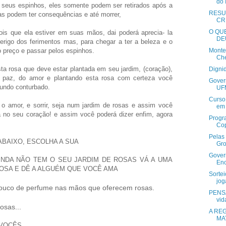
do 
 seus espinhos, eles somente podem ser retirados após a
RESU
elas podem ter consequências e até morrer,
CRI
O QU
ois que ela estiver em suas mãos, dai poderá aprecia- la
DE
erigo dos ferimentos mas, para chegar a ter a beleza e o
 preço e passar pelos espinhos.
Monte 
Ch
ta rosa que deve estar plantada em seu jardim, (coração),
Digni
a paz, do amor e plantando esta rosa com certeza você
Gover
mundo conturbado.
UFM
Curso 
 o amor, e sorrir, seja num jardim de rosas e assim você
em 
sa no seu coração! e assim você poderá dizer enfim, agora
Progra
Cop
Pelas 
BAIXO, ESCOLHA A SUA
Gro
Gover
INDA NÃO TEM O SEU JARDIM DE ROSAS VÁ A UMA
Enc
OSA E DÊ A ALGUÉM QUE VOCÊ AMA
Sortei
jog
ouco de perfume nas mãos que oferecem rosas.
PENSA
vid
osas...
A RE
MA
 VOCÊS