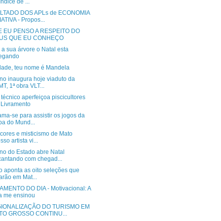
Índice de ...
LTADO DOS APLs de ECONOMIA
ATIVA - Propos...
E EU PENSO A RESPEITO DO
US QUE EU CONHEÇO
a sua árvore o Natal esta
egando
dade, teu nome é Mandela
no inaugura hoje viaduto da
T, 1ª obra VLT...
técnico aperfeiçoa piscicultores
Livramento
ma-se para assistir os jogos da
a do Mund...
cores e misticismo de Mato
sso artista vi...
no do Estado abre Natal
antando com chegad...
o aponta as oito seleções que
arão em Mat...
MENTO DO DIA - Motivacional: A
a me ensinou
GIONALIZAÇÃO DO TURISMO EM
TO GROSSO CONTINU...