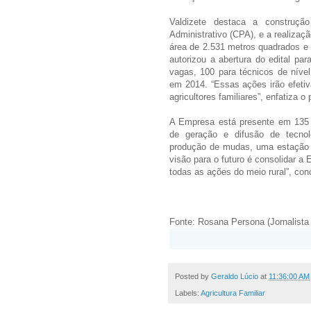
Valdizete destaca a construçã
Administrativo (CPA), e a realizaç
área de 2.531 metros quadrados e 
autorizou a abertura do edital pa
vagas, 100 para técnicos de nível
em 2014. “Essas ações irão efeti
agricultores familiares”, enfatiza o
A Empresa está presente em 135 esc
de geração e difusão de tecnolo
produção de mudas, uma estação ex
visão para o futuro é consolidar 
todas as ações do meio rural”, con
Fonte: Rosana Persona (Jornalist
Posted by
Geraldo Lúcio
at
11:36:00 AM
Labels:
Agricultura Familiar