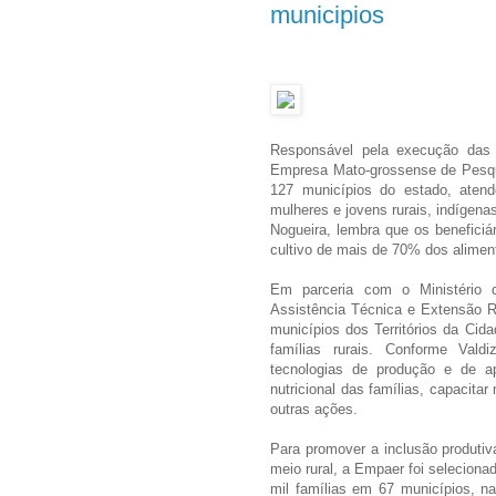
municipios
Responsável pela execução das p
Empresa Mato-grossense de Pesqui
127 municípios do estado, atende
mulheres e jovens rurais, indígena
Nogueira, lembra que os beneficiá
cultivo de mais de 70% dos alim
Em parceria com o Ministério 
Assistência Técnica e Extensão Ru
municípios dos Territórios da Cid
famílias rurais. Conforme Valdi
tecnologias de produção e de ap
nutricional das famílias, capacita
outras ações.
Para promover a inclusão produtiv
meio rural, a Empaer foi selecion
mil famílias em 67 municípios, na