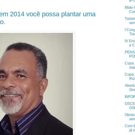
6ª 
Mato 
Con
 em 2014 você possa plantar uma
Turism
o.
ser
I Cong
Tra
IV Enc
e C
PENS
PO
Copa 2
mai
Copa 
Rús
Abertu
Gr
INFO
OSCE
OS
Obras
sem
Com 8
já 