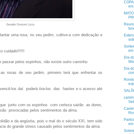
COPA 
em 
MATO
PR
Reuni
Geraldo Donizeti Lúcio
fun
antar uma rosa, no seu jardim, cultive-a com dedicação e
Extens
sob
Sortei
em 
o cuidado!!!!!!
Dia do
e passar pelos espinhos, não existe outro caminho.
Wal
Dia do
as rosas de seu jardim, primeiro terá que enfrentar os
com
Rondo
exp
 vencê-los daí poderá tira-los das hastes e o acesso até
SALÃ
camin
Set
é que junto com os espinhos com certeza sairão as dores,
Camin
 são provocadas pelos sentimentos da alma.
Ros
Parti
lidão e da angústia, pois o mal do o século XXI, tem sido
em 
ia do grande stress causado pelos sentimentos da alma.
Solen