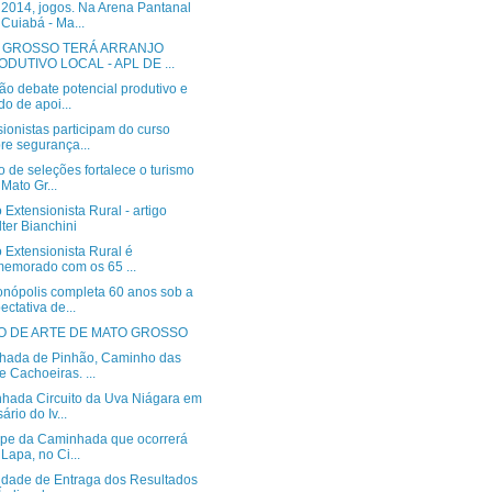
2014, jogos. Na Arena Pantanal
Cuiabá - Ma...
 GROSSO TERÁ ARRANJO
ODUTIVO LOCAL - APL DE ...
ão debate potencial produtivo e
do de apoi...
ionistas participam do curso
re segurança...
o de seleções fortalece o turismo
Mato Gr...
 Extensionista Rural - artigo
ter Bianchini
 Extensionista Rural é
emorado com os 65 ...
nópolis completa 60 anos sob a
ectativa de...
O DE ARTE DE MATO GROSSO
hada de Pinhão, Caminho das
e Cachoeiras. ...
hada Circuito da Uva Niágara em
ário do Iv...
cipe da Caminhada que ocorrerá
Lapa, no Ci...
idade de Entraga dos Resultados