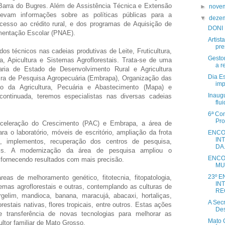
Barra do Bugres. Além de Assistência Técnica e Extensão
►
nove
evam informações sobre as políticas públicas para a
▼
deze
 acesso ao crédito rural, e dos programas de Aquisição de
DONI
imentação Escolar (PNAE).
Artist
pre
s técnicos nas cadeias produtivas de Leite, Fruticultura,
Gesto
ra, Apicultura e Sistemas Agroflorestais. Trata-se de uma
a r
aria de Estado de Desenvolvimento Rural e Agricultura
Dia Es
eira de Pesquisa Agropecuária (Embrapa), Organização das
imp
rio da Agricultura, Pecuária e Abastecimento (Mapa) e
Inaug
continuada, teremos especialistas nas diversas cadeias
flui
6ª Con
Pro
celeração do Crescimento (PAC) e Embrapa, a área de
a o laboratório, móveis de escritório, ampliação da frota
ENCO
IN
s, implementos, recuperação dos centros de pesquisa,
DA.
is. A modernização da área de pesquisa ampliou o
ENCO
, fornecendo resultados com mais precisão.
MU
23º 
eas de melhoramento genético, fitotecnia, fitopatologia,
IN
temas agroflorestais e outras, contemplando as culturas de
REG
ergelim, mandioca, banana, maracujá, abacaxi, hortaliças,
A Secr
restais nativas, flores tropicais, entre outros. Estas ações
Des
e transferência de novas tecnologias para melhorar as
Mato 
ultor familiar de Mato Grosso.