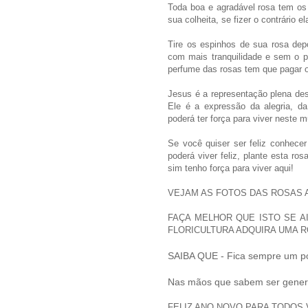
Toda boa e agradável rosa tem os
sua colheita, se fizer o contrário 
Tire os espinhos de sua rosa dep
com mais tranquilidade e sem o p
perfume das rosas tem que pagar o
Jesus é a representação plena des
Ele é a expressão da alegria, d
poderá ter força para viver neste 
Se você quiser ser feliz conhecer
poderá viver feliz, plante esta ro
sim tenho força para viver aqui!
VEJAM AS FOTOS DAS ROSAS A
FAÇA MELHOR QUE ISTO SE A
FLORICULTURA ADQUIRA UMA R
SAIBA QUE - Fica sempre um p
Nas mãos que sabem ser gener
FELIZ ANO NOVO PARA TODOS