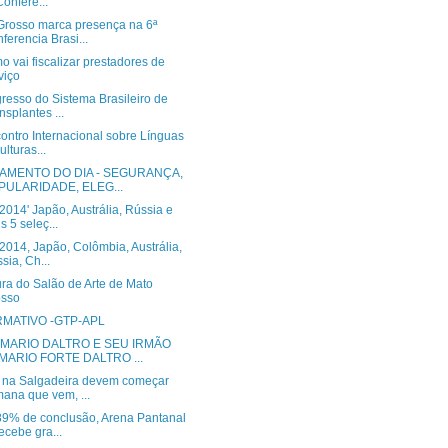
Confere...
Grosso marca presença na 6ª
ferencia Brasi...
o vai fiscalizar prestadores de
viço
resso do Sistema Brasileiro de
nsplantes ...
ontro Internacional sobre Línguas
ulturas...
AMENTO DO DIA - SEGURANÇA,
PULARIDADE, ELEG...
014' Japão, Austrália, Rússia e
s 5 seleç...
2014, Japão, Colômbia, Austrália,
sia, Ch...
ra do Salão de Arte de Mato
osso
RMATIVO -GTP-APL
MARIO DALTRO E SEU IRMÃO
MARIO FORTE DALTRO ...
 na Salgadeira devem começar
ana que vem, ...
9% de conclusão, Arena Pantanal
recebe gra...