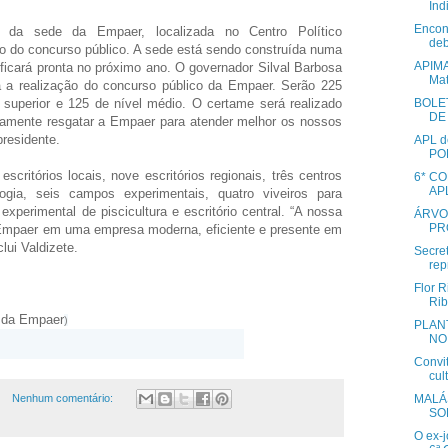
Índ
Encon
o da sede da Empaer, localizada no Centro Político
deb
ão do concurso público. A sede está sendo construída numa
APIMA
ficará pronta no próximo ano. O governador Silval Barbosa
Mat
ra a realização do concurso público da Empaer. Serão 225
 superior e 125 de nível médio. O certame será realizado
BOLE
DE
vamente resgatar a Empaer para atender melhor os nossos
 presidente.
APL 
PO
ritórios locais, nove escritórios regionais, três centros
6* C
APL
gia, seis campos experimentais, quatro viveiros para
perimental de piscicultura e escritório central. “A nossa
ÁRVO
PR
a Empaer em uma empresa moderna, eficiente e presente em
clui Valdizete.
Secre
rep
Flor 
Rib
a da Empaer
)
PLAN
NO 
Convi
cul
Nenhum comentário:
MALÁS
SO
O ex-j