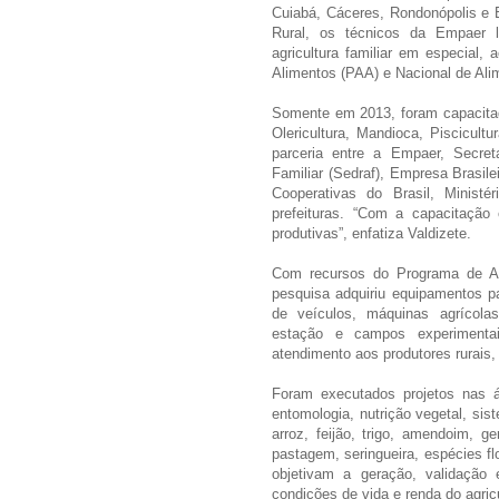
Cuiabá, Cáceres, Rondonópolis e 
Rural, os técnicos da Empaer l
agricultura familiar em especial,
Alimentos (PAA) e Nacional de Al
Somente em 2013, foram capacitado
Olericultura, Mandioca, Piscicultu
parceria entre a Empaer, Secret
Familiar (Sedraf), Empresa Brasil
Cooperativas do Brasil, Ministé
prefeituras. “Com a capacitação 
produtivas”, enfatiza Valdizete.
Com recursos do Programa de A
pesquisa adquiriu equipamentos par
de veículos, máquinas agrícola
estação e campos experimenta
atendimento aos produtores rurais
Foram executados projetos nas ár
entomologia, nutrição vegetal, sis
arroz, feijão, trigo, amendoim, g
pastagem, seringueira, espécies flo
objetivam a geração, validação 
condições de vida e renda do agric