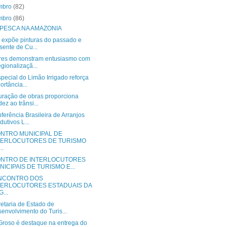
mbro
(82)
mbro
(86)
 PESCA NA AMAZONIA
a expõe pinturas do passado e
sente de Cu...
res demonstram entusiasmo com
egionalizaçã...
pecial do Limão Irrigado reforça
ortância...
uração de obras proporciona
dez ao trânsi...
ferência Brasileira de Arranjos
dutivos L...
NTRO MUNICIPAL DE
TERLOCUTORES DE TURISMO
..
NTRO DE INTERLOCUTORES
NICIPAIS DE TURISMO E...
ENCONTRO DOS
TERLOCUTORES ESTADUAIS DA
...
etaria de Estado de
envolvimento do Turis...
Groso é destaque na entrega do