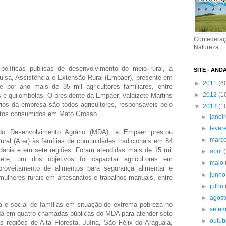
Confederaç
Natureza
olíticas públicas de desenvolvimento do meio rural, a
SITE - AND
sa, Assistência e Extensão Rural (Empaer), presente em
►
2011
(6
 por ano mais de 35 mil agricultores familiares, entre
►
2012
(1
s e quilombolas. O presidente da Empaer, Valdizete Martins
rios da empresa são todos agricultores, responsáveis pelo
▼
2013
(1
entos consumidos em Mato Grosso.
►
janei
►
fever
do Desenvolvimento Agrário (MDA), a Empaer prestou
►
març
ral (Ater) às famílias de comunidades tradicionais em 84
adania e em sete regiões. Foram atendidas mais de 15 mil
►
abril
zete, um dos objetivos foi capacitar agricultores em
►
maio
roveitamento de alimentos para segurança alimentar e
►
junh
r mulheres rurais em artesanatos e trabalhos manuais, entre
►
julho
►
agos
a e social de famílias em situação de extrema pobreza no
►
sete
ada em quatro chamadas públicas do MDA para atender sete
►
outu
s regiões de Alta Floresta, Juína, São Félix do Araguaia,