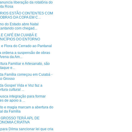
 anuncia liberação da rotatória do
nta Rosa
RIOS ESTÃO CONTENTES COM
 OBRAS DA COPA EM C...
no do Estado abre Natal
antando com chegad...
 E CAFÉ EM CUIABÁ E
NICÍPIOS DO ENTORNO
 e Flora do Cerrado ao Pantanal
ça ordena a suspensão de obras
Arena da Am...
ltura Familiar e Artesanato, são
taque e...
 da Família começou em Cuiabá -
o Grosso
da Gospel Vida e Voz faz a
rtura cultural ...
usca integração para formar
es de apoio a ...
to e magia marcam a abertura do
al da Família
 GROSSO TERÁ APL DE
ONOMIA CRIATIVA
para Dilma sancionar lei que cria