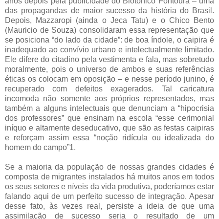
anos depois pela publicidade do Biotônico Fontoura – uma
das propagandas de maior sucesso da história do Brasil.
Depois, Mazzaropi (ainda o Jeca Tatu) e o Chico Bento
(Mauricio de Souza) consolidaram essa representação que
se posiciona “do lado da cidade”: de boa índole, o caipira é
inadequado ao convívio urbano e intelectualmente limitado.
Ele difere do citadino pela vestimenta e fala, mas sobretudo
moralmente, pois o universo de ambos e suas referências
éticas os colocam em oposição – e nesse período junino, é
recuperado com defeitos exagerados. Tal caricatura
incomoda não somente aos próprios representados, mas
também a alguns intelectuais que denunciam a “hipocrisia
dos professores” que ensinam na escola “esse cerimonial
iníquo e altamente deseducativo, que são as festas caipiras
e reforçam assim essa “noção ridícula ou idealizada do
homem do campo”1.
Se a maioria da população de nossas grandes cidades é
composta de migrantes instalados há muitos anos em todos
os seus setores e níveis da vida produtiva, poderíamos estar
falando aqui de um perfeito sucesso de integração. Apesar
desse fato, às vezes real, persiste a ideia de que uma
assimilação de sucesso seria o resultado de um