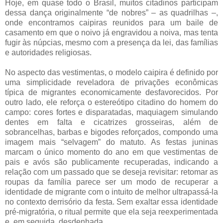
Hoje, em quase todo o Brasil, muitos citadinos participam
dessa dança originalmente “de nobres” – as quadrilhas –,
onde encontramos caipiras reunidos para um baile de
casamento em que o noivo já engravidou a noiva, mas tenta
fugir às núpcias, mesmo com a presença da lei, das famílias
e autoridades religiosas.
No aspecto das vestimentas, o modelo caipira é definido por
uma simplicidade reveladora de privações econômicas
típica de migrantes economicamente desfavorecidos. Por
outro lado, ele reforça o estereótipo citadino do homem do
campo: cores fortes e disparatadas, maquiagem simulando
dentes em falta e cicatrizes grosseiras, além de
sobrancelhas, barbas e bigodes reforçados, compondo uma
imagem mais “selvagem” do matuto. As festas juninas
marcam o único momento do ano em que vestimentas de
pais e avós são publicamente recuperadas, indicando a
relação com um passado que se deseja revisitar: retomar as
roupas da família parece ser um modo de recuperar a
identidade de migrante com o intuito de melhor ultrapassá-la
no contexto derrisório da festa. Sem exaltar essa identidade
pré-migratória, o ritual permite que ela seja reexperimentada
e, em seguida, desdenhada.