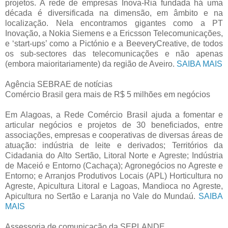
projetos. A rede de empresas Inova-Ria fundada há uma
década é diversificada na dimensão, em âmbito e na
localização. Nela encontramos gigantes como a PT
Inovação, a Nokia Siemens e a Ericsson Telecomunicações,
e ‘start-ups’ como a Pictónio e a BeeveryCreative, de todos
os sub-sectores das telecomunicações e não apenas
(embora maioritariamente) da região de Aveiro.
SAIBA MAIS
Agência SEBRAE de notícias
Comércio Brasil gera mais de R$ 5 milhões em negócios
Em Alagoas, a Rede Comércio Brasil ajuda a fomentar e
articular negócios e projetos de 30 beneficiados, entre
associações, empresas e cooperativas de diversas áreas de
atuação: indústria de leite e derivados; Territórios da
Cidadania do Alto Sertão, Litoral Norte e Agreste; Indústria
de Maceió e Entorno (Cachaça); Agronegócios no Agreste e
Entorno; e Arranjos Produtivos Locais (APL) Horticultura no
Agreste, Apicultura Litoral e Lagoas, Mandioca no Agreste,
Apicultura no Sertão e Laranja no Vale do Mundaú.
SAIBA
MAIS
Assessoria de comunicação da SEPLANDE