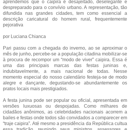
aprendemos que o caipira é desajeitado, deselegante e
despreparado para o convívio urbano. A representação, tão
difundida nas grandes cidades, tem como essencial a
descrição caricatural do homem rural, frequentemente
pejorativa
por Luciana Chianca
Pari passu com a chegada do inverno, ao se aproximar o
mês de junho, percebe-se a população citadina mobilizar-se
à procura de recompor um “modo de viver” caipira. Essa é
uma das principais marcas das festas juninas e,
indubitavelmente, a mais nacional de todas. Nesse
momento especial do nosso calendário festeja-se de modo
alegre e dançante, degustando-se abundantemente os
pratos locais mais prestigiados.
A festa junina pode ser popular ou oficial, apresentada em
versões luxuosas ou despojadas. Como milhares de
cidadãos anônimos, as celebridades nacionais acorrem a
bailes e festas onde todos são convidados a comparecer em
“traje caipira”. Até mesmo a presidência da República cultua
essa tradição, reunindo seus ministros, assessores e