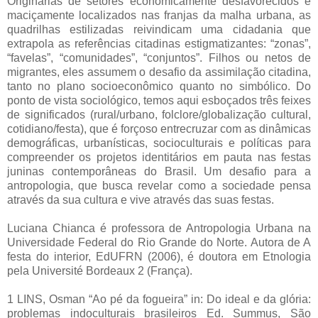
Originárias de setores economicamente desfavorecidos e
maciçamente localizados nas franjas da malha urbana, as
quadrilhas estilizadas reivindicam uma cidadania que
extrapola as referências citadinas estigmatizantes: “zonas”,
“favelas”, “comunidades”, “conjuntos”. Filhos ou netos de
migrantes, eles assumem o desafio da assimilação citadina,
tanto no plano socioeconômico quanto no simbólico. Do
ponto de vista sociológico, temos aqui esboçados três feixes
de significados (rural/urbano, folclore/globalização cultural,
cotidiano/festa), que é forçoso entrecruzar com as dinâmicas
demográficas, urbanísticas, socioculturais e políticas para
compreender os projetos identitários em pauta nas festas
juninas contemporâneas do Brasil. Um desafio para a
antropologia, que busca revelar como a sociedade pensa
através da sua cultura e vive através das suas festas.
Luciana Chianca é professora de Antropologia Urbana na
Universidade Federal do Rio Grande do Norte. Autora de A
festa do interior, EdUFRN (2006), é doutora em Etnologia
pela Université Bordeaux 2 (França).
1 LINS, Osman “Ao pé da fogueira” in: Do ideal e da glória:
problemas indoculturais brasileiros Ed. Summus, São