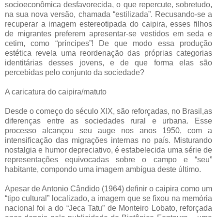
socioeconômica desfavorecida, o que repercute, sobretudo,
na sua nova versão, chamada “estilizada”. Recusando-se a
recuperar a imagem estereotipada do caipira, esses filhos
de migrantes preferem apresentar-se vestidos em seda e
cetim, como “príncipes”! De que modo essa produção
estética revela uma reordenação das próprias categorias
identitárias desses jovens, e de que forma elas são
percebidas pelo conjunto da sociedade?
A caricatura do caipira/matuto
Desde o começo do século XIX, são reforçadas, no Brasil,as
diferenças entre as sociedades rural e urbana. Esse
processo alcançou seu auge nos anos 1950, com a
intensificação das migrações internas no país. Misturando
nostalgia e humor depreciativo, é estabelecida uma série de
representações equivocadas sobre o campo e “seu”
habitante, compondo uma imagem ambígua deste último.
Apesar de Antonio Cândido (1964) definir o caipira como um
“tipo cultural” localizado, a imagem que se fixou na memória
nacional foi a do “Jeca Tatu” de Monteiro Lobato, reforçada