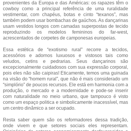
provenientes da Europa e das Américas: os rapazes têm o
cowboy como a principal referência de uma ruralidade
vestimentar, com chapéus, botas e cinto “texanos”, mas
também podem usar bombachas de gaúchos. As dançarinas
usam vestidos longos com camadas superpostas de tecido
reproduzindo os modelos femininos do far-west,
acrescentados de corpetes de camponesas europeias.
Essa estética de “exotismo rural” recorre a tecidos,
acessórios e adornos luxuosos e vistosos tais como
veludos, cetins e pedrarias. Seus dançarinos são
excepcionalmente cuidadosos com sua expressão corporal,
pois eles não são caipiras! Eticamente, temos uma guinada
na visão do “homem rural”, que não é mais considerado um
“simplório” de poucos recursos. Ele está em harmonia com a
produção, o mercado e a modernidade e pode-se inserir
com naturalidade no meio urbano, que tampouco é visto
como um espaço politica e simbolicamente inacessível, mas
um centro dinâmico a ser ocupado.
Resta saber quem são os reformadores dessa tradição,
onde vivem e que setores sociais eles representam.