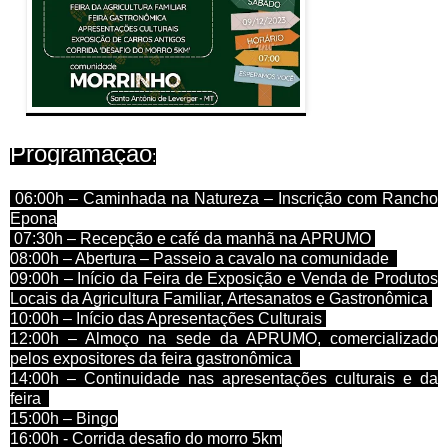
Programação
:
06:00h – Caminhada na Natureza – Inscrição com Rancho
Epona
07:30h – Recepção e café da manhã na APRUMO
08:00h – Abertura – Passeio a cavalo na comunidade
09:00h – Início da Feira de Exposição e Venda de Produtos
Locais da Agricultura Familiar, Artesanatos e Gastronômica
10:00h – Início das Apresentações Culturais
12:00h – Almoço na sede da APRUMO, comercializado
pelos expositores da feira gastronômica
14:00h – Continuidade nas apresentações culturais e da
feira
15:00h – Bingo
16:00h - Corrida desafio do morro 5km