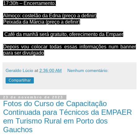
17:30h – Encerramento.
Almoço: costelão da Edna (preço a definir)
Peixada da Márcia (preço a definir)
Café da manhã será gratuito, oferecimento da Empaer
Depois vou colocar todas essas informações num banner
para ser divulgado
Geraldo Lúcio
at
2:36:00 AM
Nenhum comentário:
Compartilhar
23 de novembro de 2023
Fotos do Curso de Capacitação
Continuada para Técnicos da EMPAER
em Turismo Rural em Porto dos
Gauchos