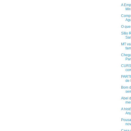
A Empa
Mir
Compl
Agu
O que 
Sítio
San
MT vai
fami
Chega
Par
CURSO
com
PARTI
de 
Bom di
sem
Abel 
mes
A hist
Anj
Pousa
nov
Casa 