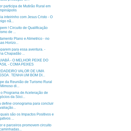
r participa de Mutirão Rural em
pinápolis
a inteirinho com Jesus Cristo - O
migo nã...
ipem ! Circuito de Qualificação
ismo de ...
amento Plano e Alimetrico - no
sas Horizo...
eparem para essa aventura. -
lha Chapadão ...
UIABÁ - O MELHOR PEIXE DO
ASIL - COMA PEIXES
RDADEIRO VALOR DE UMA
SSOA . TENHA UM BOM DI...
cipe da Reunião de Turismo Rural
Mimoso di...
 o Programa de Aceleração de
ócios da Sóci...
a define cronograma para concluir
valiação...
quais são os Impactos Positivos e
ativos ...
r e parceiros promovem circuito
caminhadas...