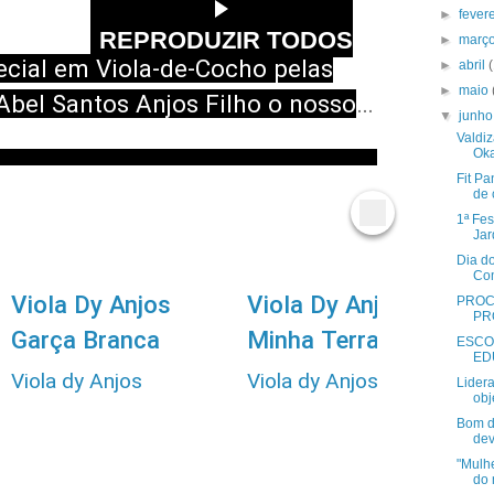
►
fever
REPRODUZIR TODOS
►
març
 DY
cial em Viola-de-Cocho pelas
►
abril
►
maio
Abel Santos Anjos Filho o nosso
▼
junh
Njos
Valdi
Oka
Fit Pa
de 
1ª Fe
Jar
2
2
3
Dia d
Com
:
:
Viola Dy Anjos
Viola Dy Anjos
PROC
0
4
0
PR
8
5
4
Garça Branca
Minha Terra é
ESCO
ED
Aqui
Viola dy Anjos
Viola dy Anjos
V
Lider
obj
48 visualizações
22 visualizações
2
Bom d
há 1 ano
há 1 ano
h
dev
"Mulh
do 