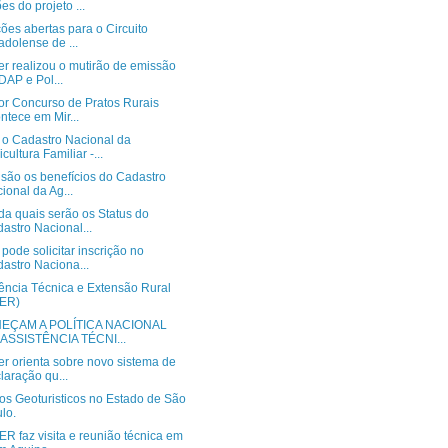
es do projeto ...
ções abertas para o Circuito
adolense de ...
r realizou o mutirão de emissão
DAP e Pol...
or Concurso de Pratos Rurais
ntece em Mir...
o Cadastro Nacional da
icultura Familiar -...
 são os benefícios do Cadastro
ional da Ag...
da quais serão os Status do
astro Nacional...
ode solicitar inscrição no
astro Naciona...
tência Técnica e Extensão Rural
TER)
EÇAM A POLÍTICA NACIONAL
ASSISTÊNCIA TÉCNI...
r orienta sobre novo sistema de
laração qu...
os Geoturisticos no Estado de São
lo.
R faz visita e reunião técnica em