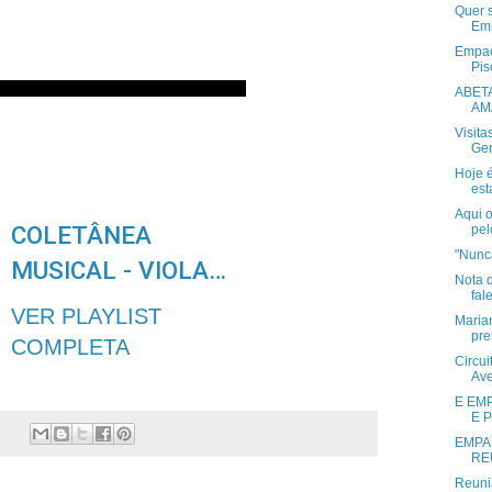
Quer 
Emb
Empae
Pis
RE
ABET
AMA
PR
Visita
Gen
OD
Hoje 
UZI
est
R
Aqui 
COLETÂNEA
pel
TO
"Nunca
MUSICAL - VIOLA
DO
Nota 
fal
DY ANJOS
S
VER PLAYLIST
Maria
pre
COMPLETA
Circui
Ave
E EM
E 
EMPA
RE
Reuni