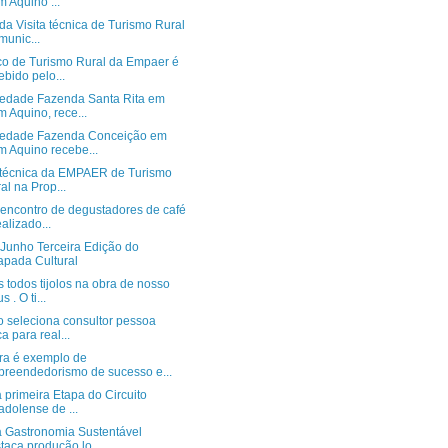
 Aquino ...
da Visita técnica de Turismo Rural
munic...
co de Turismo Rural da Empaer é
ebido pelo...
iedade Fazenda Santa Rita em
 Aquino, rece...
iedade Fazenda Conceição em
 Aquino recebe...
a técnica da EMPAER de Turismo
al na Prop...
 encontro de degustadores de café
ealizado...
 Junho Terceira Edição do
pada Cultural
todos tijolos na obra de nosso
 . O ti...
o seleciona consultor pessoa
ca para real...
ra é exemplo de
reendedorismo de sucesso e...
 primeira Etapa do Circuito
adolense de ...
a Gastronomia Sustentável
taca produção lo...