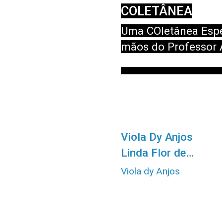
COLETÂNEA
MUSICAL - VIOLA
Uma COletânea Espe
ANJOS
mãos do Professor 
querido Habel dy A
3
:
:
Viola Dy Anjos
0
2
Linda Flor de
Laranjeira
Viola dy Anjos
86 visualizações
há 1 ano