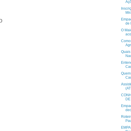
Açõ
Inscri
Mir
o
Empae
de 
O Mai
aco
Como 
Agr
Quais
Nac
Enten
Cad
Quem p
Cad
Assis
(A
CONH
DE 
Empae
dec
Roteir
Pau
EMPAE