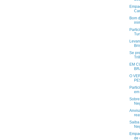
Empae
Cam
Bom di
ini
Partic
Tur
Levant
Bri
Se pr
Tri
EM C
BR
O VE
PE
Parti
em 
Sobre
Neg
Anvis
rea
Saiba 
Neg
Empae
de 