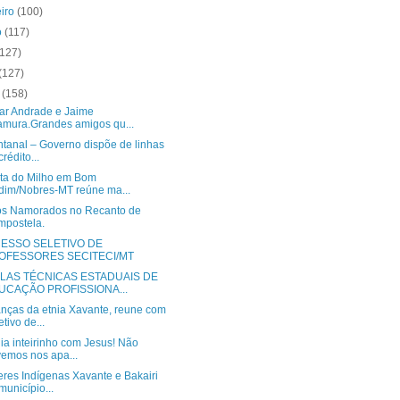
eiro
(100)
o
(117)
(127)
(127)
o
(158)
zar Andrade e Jaime
mura.Grandes amigos qu...
ntanal – Governo dispõe de linhas
crédito...
sta do Milho em Bom
dim/Nobres-MT reúne ma...
3
2
os Namorados no Recanto de
postela.
:
:
Viola Dy Anjos
Viola Dy Anjos Na
Vi
ESSO SELETIVO DE
2
5
OFESSORES SECITECI/MT
5
5
Mato Grosso Sem
Sombra do
En
LAS TÉCNICAS ESTADUAIS DE
UCAÇÃO PROFISSIONA...
Fronteiras
Cajueiro
iola dy Anjos
Viola dy Anjos
Vio
anças da etnia Xavante, reune com
etivo de...
2 visualizações
17 visualizações
34 
ia inteirinho com Jesus! Não
á 1 ano
há 1 ano
há 
emos nos apa...
eres Indígenas Xavante e Bakairi
município...