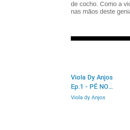
de cocho. Como a vi
nas mãos deste genia
1
4
Viola Dy Anjos
:
:
3
Ep.1 - PÉ NO
1
BARRO E NOVAS
Viola dy Anjos
PERSPECTIVAS
175 visualizações
há 1 ano