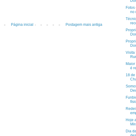
Dom
Fotos 
no 
Técni
rec
Página inicial
Postagem mais antiga
Propr
Dom
Propr
Dom
Visit
Rur
Maior
é r
18 de
Cha
Somos 
Deus
Funbi
físi
Redei
emp
Hoje a
Mir
Dia d
des