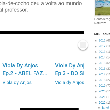
ola-de-cocho deu a volta ao mundo
l professor.
Confederaç
Natureza
SITE - AND
►
2011
(6
►
2012
(1
►
2013
(1
1
1
1
►
2014
(1
0
5
4
►
2015
(6
Viola Dy Anjos
Viola Dy Anjos
:
:
►
2016
(2
0
1
4
Ep.2 - ABEL FAZ
Ep.3 - DO SÍTIO
4
6
4
►
2017
(1
UM AMIGO
AO CENTRO
►
2018
(2
Viola dy Anjos
Viola dy Anjos
V
►
2019
(7
84 visualizações
83 visualizações
6
►
2020
(1
há 1 ano
há 1 ano
h
f
►
2021
(1
▼
2022
(1
►
janei