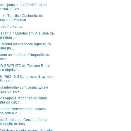
er, junto com a Prefeitura de
assol D´Oes...
exo Turístico Cachoeira do
açu em Mimoso -...
são Peixarias.
 Recanto 7 Quedas em Vila Bela da
tíssima ...
 coletar dados sobre agricultura
liar pa...
ram os bonés do Chapadão do
ecis
 GRATUITO de Turismo Rural
 o objetivo d...
CIPEM - XIII Congresso Brasileiro
Etnobio...
a inteirinho com Jesus. Existe
pre um nov...
dos Anjos é reconhecido como
tre da cultur...
ória do Professor Abel Santos
os com a vi...
da Paraiso do Cerrado é uma
a opção de hos...
Cuiabana recebe exposição sobre