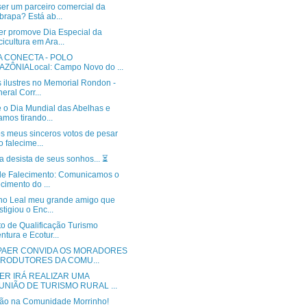
ser um parceiro comercial da
rapa? Está ab...
r promove Dia Especial da
cicultura em Ara...
A CONECTA - POLO
ZÔNIALocal: Campo Novo do ...
s ilustres no Memorial Rondon -
eral Corr...
é o Dia Mundial das Abelhas e
amos tirando...
os meus sinceros votos de pesar
o falecime...
 desista de seus sonhos... ⏳️
de Falecimento: Comunicamos o
ecimento do ...
no Leal meu grande amigo que
stigiou o Enc...
to de Qualificação Turismo
ntura e Ecotur...
PAER CONVIDA OS MORADORES
PRODUTORES DA COMU...
ER IRÁ REALIZAR UMA
UNIÃO DE TURISMO RURAL ...
ão na Comunidade Morrinho!