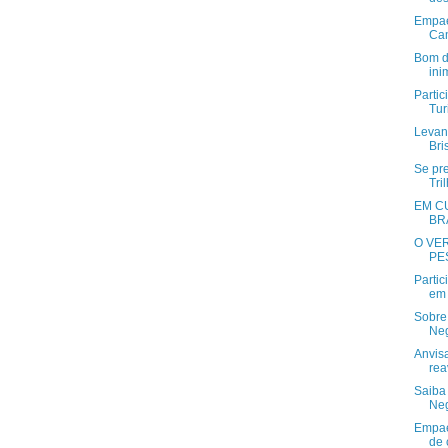
Empae
Cam
Bom di
ini
Partic
Tur
Levant
Bri
Se pr
Tri
EM C
BR
O VE
PE
Parti
em 
Sobre
Neg
Anvis
rea
Saiba 
Neg
Empae
de 