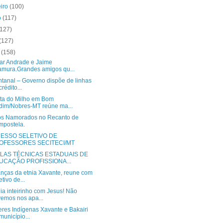
eiro
(100)
o
(117)
(127)
(127)
o
(158)
zar Andrade e Jaime
mura.Grandes amigos qu...
ntanal – Governo dispõe de linhas
crédito...
sta do Milho em Bom
dim/Nobres-MT reúne ma...
os Namorados no Recanto de
postela.
ESSO SELETIVO DE
OFESSORES SECITECI/MT
LAS TÉCNICAS ESTADUAIS DE
UCAÇÃO PROFISSIONA...
anças da etnia Xavante, reune com
etivo de...
ia inteirinho com Jesus! Não
emos nos apa...
eres Indígenas Xavante e Bakairi
município...