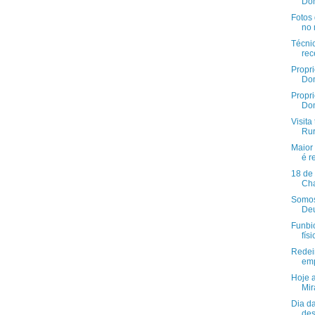
Dom
Fotos 
no 
Técni
rec
Propr
Dom
Propr
Dom
Visit
Rur
Maior
é r
18 de
Cha
Somos 
Deus
Funbi
físi
Redei
emp
Hoje a
Mir
Dia d
des