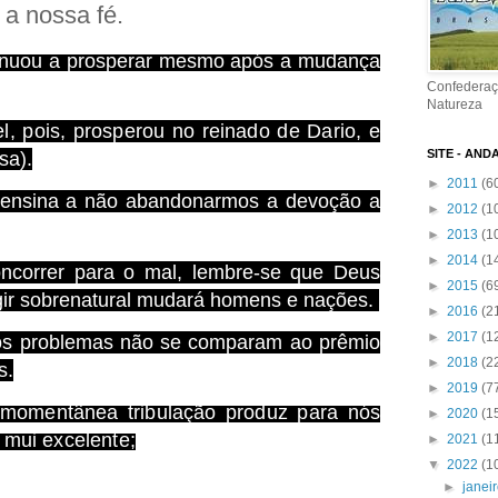
a nossa fé.
tinuou a prosperar mesmo após a mudança
Confederaç
Natureza
l, pois, prosperou no reinado de Dario, e
SITE - AND
sa).
►
2011
(6
s ensina a não abandonarmos a devoção a
►
2012
(1
►
2013
(1
►
2014
(1
ncorrer para o mal, lembre-se que Deus
►
2015
(6
agir sobrenatural mudará homens e nações.
►
2016
(2
►
2017
(1
s os problemas não se comparam ao prêmio
►
2018
(2
s.
►
2019
(7
momentânea tribulação produz para nós
►
2020
(1
 mui excelente;
►
2021
(1
▼
2022
(1
►
janei