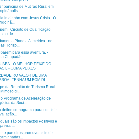
r participa de Mutirão Rural em
pinápolis
a inteirinho com Jesus Cristo - O
migo nã...
ipem ! Circuito de Qualificação
ismo de ...
amento Plano e Alimetrico - no
sas Horizo...
eparem para essa aventura. -
lha Chapadão ...
UIABÁ - O MELHOR PEIXE DO
ASIL - COMA PEIXES
RDADEIRO VALOR DE UMA
SSOA . TENHA UM BOM DI...
cipe da Reunião de Turismo Rural
Mimoso di...
 o Programa de Aceleração de
ócios da Sóci...
a define cronograma para concluir
valiação...
quais são os Impactos Positivos e
ativos ...
r e parceiros promovem circuito
caminhadas...