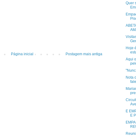
Quer 
Emb
Empae
Pis
ABET
AMA
Visita
Gen
Hoje 
est
Página inicial
Postagem mais antiga
Aqui 
pel
"Nunca
Nota 
fal
Maria
pre
Circui
Ave
E EM
E 
EMPA
RE
Reuni