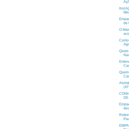
Açõ
Inscri
Mir
Empae
de 
O Mai
aco
Como 
Agr
Quais
Nac
Enten
Cad
Quem p
Cad
Assis
(A
CONH
DE 
Empae
dec
Roteir
Pau
EMPAE