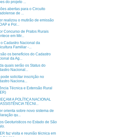
es do projeto ...
ções abertas para o Circuito
adolense de ...
r realizou o mutirão de emissão
DAP e Pol...
or Concurso de Pratos Rurais
ntece em Mir...
o Cadastro Nacional da
icultura Familiar -...
 são os benefícios do Cadastro
ional da Ag...
da quais serão os Status do
astro Nacional...
ode solicitar inscrição no
astro Naciona...
tência Técnica e Extensão Rural
TER)
EÇAM A POLÍTICA NACIONAL
ASSISTÊNCIA TÉCNI...
r orienta sobre novo sistema de
laração qu...
os Geoturisticos no Estado de São
lo.
R faz visita e reunião técnica em