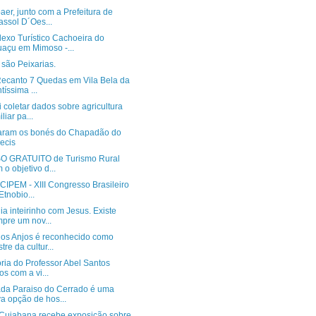
er, junto com a Prefeitura de
assol D´Oes...
exo Turístico Cachoeira do
açu em Mimoso -...
são Peixarias.
 Recanto 7 Quedas em Vila Bela da
tíssima ...
 coletar dados sobre agricultura
liar pa...
ram os bonés do Chapadão do
ecis
 GRATUITO de Turismo Rural
 o objetivo d...
CIPEM - XIII Congresso Brasileiro
Etnobio...
a inteirinho com Jesus. Existe
pre um nov...
dos Anjos é reconhecido como
tre da cultur...
ória do Professor Abel Santos
os com a vi...
da Paraiso do Cerrado é uma
a opção de hos...
Cuiabana recebe exposição sobre