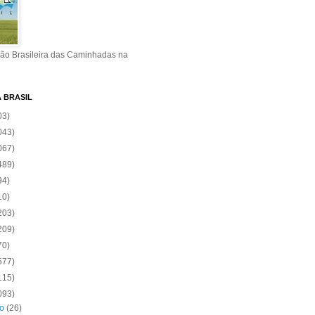
ão Brasileira das Caminhadas na
A BRASIL
03)
043)
067)
489)
94)
10)
203)
209)
70)
577)
115)
093)
ro
(26)