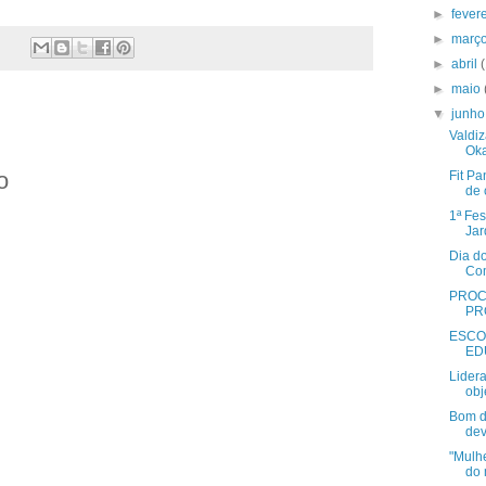
►
fever
►
març
►
abril
►
maio
▼
junh
Valdi
Oka
o
Fit Pa
de 
1ª Fe
Jar
Dia d
Com
PROC
PR
ESCO
ED
Lider
obj
Bom d
dev
"Mulh
do 