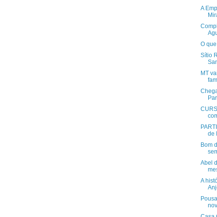
A Empa
Mir
Compl
Agu
O que 
Sítio
San
MT vai
fami
Chega
Par
CURSO
com
PARTI
de 
Bom di
sem
Abel 
mes
A hist
Anj
Pousa
nov
Casa 