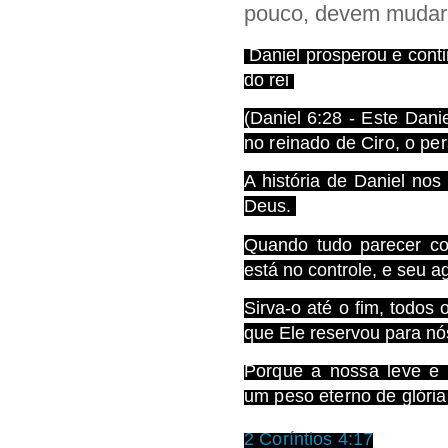
pouco, devem mudar 
Daniel prosperou e con
do rei
(Daniel 6:28 -
Este Danie
no reinado de Ciro, o per
A história de Daniel no
Deus.
Quando tudo parecer co
está no controle, e seu 
Sirva-o até o fim, todo
que Ele reservou para nó
Porque a nossa leve e 
um peso eterno de glória
2 Coríntios 4:17