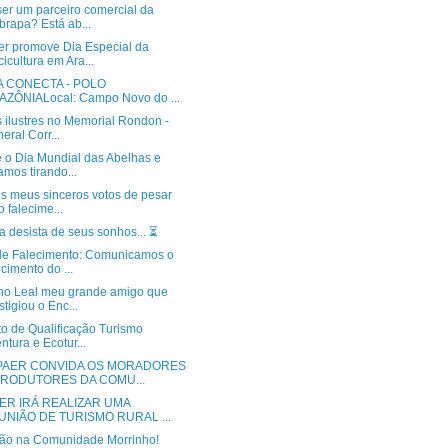
ser um parceiro comercial da
rapa? Está ab...
r promove Dia Especial da
cicultura em Ara...
A CONECTA - POLO
ZÔNIALocal: Campo Novo do ...
s ilustres no Memorial Rondon -
eral Corr...
é o Dia Mundial das Abelhas e
amos tirando...
os meus sinceros votos de pesar
o falecime...
 desista de seus sonhos... ⏳️
de Falecimento: Comunicamos o
ecimento do ...
no Leal meu grande amigo que
stigiou o Enc...
to de Qualificação Turismo
ntura e Ecotur...
PAER CONVIDA OS MORADORES
PRODUTORES DA COMU...
ER IRÁ REALIZAR UMA
UNIÃO DE TURISMO RURAL ...
ão na Comunidade Morrinho!