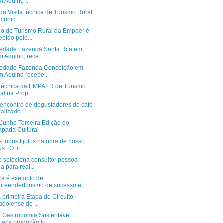
 Aquino ...
da Visita técnica de Turismo Rural
munic...
co de Turismo Rural da Empaer é
ebido pelo...
iedade Fazenda Santa Rita em
 Aquino, rece...
iedade Fazenda Conceição em
 Aquino recebe...
a técnica da EMPAER de Turismo
al na Prop...
 encontro de degustadores de café
ealizado...
 Junho Terceira Edição do
pada Cultural
todos tijolos na obra de nosso
 . O ti...
o seleciona consultor pessoa
ca para real...
ra é exemplo de
reendedorismo de sucesso e...
 primeira Etapa do Circuito
adolense de ...
a Gastronomia Sustentável
taca produção lo...