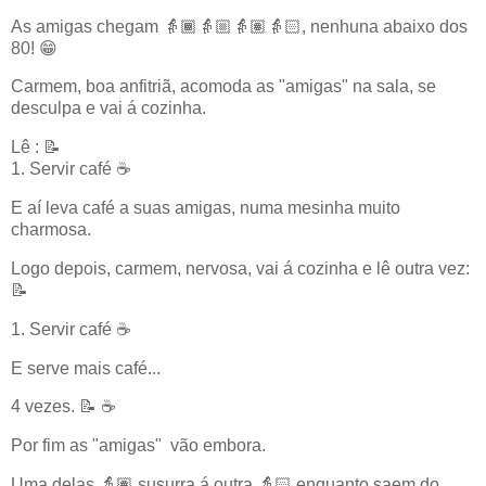
As amigas chegam 👵🏾👵🏼👵🏽👵🏻, nenhuna abaixo dos
80! 😁
Carmem, boa anfitriã, acomoda as "amigas" na sala, se
desculpa e vai á cozinha.
Lê : 📝
1. Servir café ☕
E aí leva café a suas amigas, numa mesinha muito
charmosa.
Logo depois, carmem, nervosa, vai á cozinha e lê outra vez:
📝
1. Servir café ☕
E serve mais café...
4 vezes. 📝 ☕
Por fim as "amigas" vão embora.
Uma delas 👵🏽 susurra á outra 👵🏻 enquanto saem do