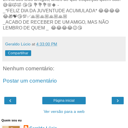
😅🤩🤣🤣 😘😘 💐💐💐🌸🍀 -
_*FELIZ DIA DA JUVENTUDE ACUMULADA* 😂😂😂😂
😂🎁💝😘💯✅🙏🏼🙏🏼🙏🏼🙏🏼
_ACABO DE RECEBER DE UM AMIGO, MAS NÃO
LEMBRO DE QUEM _ 😂😂😂😂😉😘
Geraldo Lúcio
at
4:33:00 PM
Compartilhar
Nenhum comentário:
Postar um comentário
‹
›
Página inicial
Ver versão para a web
Quem sou eu
Geraldo Lúcio