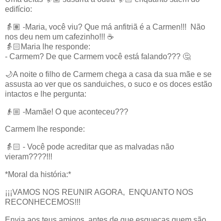
edifício:
👵🏽 -Maria, você viu? Que má anfitriã é a Carmen!!! Não
nos deu nem um cafezinho!!! ☕
👵🏻Maria lhe responde:
- Carmem? De que Carmem você está falando??? 🤔
🌙A noite o filho de Carmem chega a casa da sua mãe e se
assusta ao ver que os sanduiches, o suco e os doces estão
intactos e lhe pergunta:
👴🏼 -Mamãe! O que aconteceu???
Carmem lhe responde:
👵🏻 - Você pode acreditar que as malvadas não
vieram????!!!
*Moral da história:*
¡¡¡VAMOS NOS REUNIR AGORA, ENQUANTO NOS
RECONHECEMOS!!!
Envia aos teus amigos, antes de que esqueças quem são.