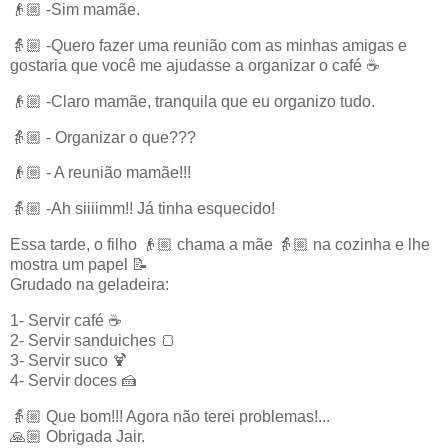
👴🏼 -Sim mamãe.
👵🏼 -Quero fazer uma reunião com as minhas amigas e
gostaria que você me ajudasse a organizar o café ☕
👴🏼 -Claro mamãe, tranquila que eu organizo tudo.
👵🏼 - Organizar o que???
👴🏼 - A reunião mamãe!!!
👵🏼 -Ah siiiimm!! Já tinha esquecido!
Essa tarde, o filho 👴🏼 chama a mãe 👵🏼 na cozinha e lhe
mostra um papel 📝
Grudado na geladeira:
1- Servir café ☕
2- Servir sanduiches 🍞
3- Servir suco 🍹
4- Servir doces 🍰
👵🏼 Que bom!!! Agora não terei problemas!...
🙏🏼 Obrigada Jair.