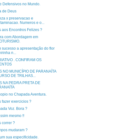
e Defensivos no Mundo.
a de Deus
eza x preservacao e
taminacao. Numeros e o...
 aos Encontros Felizes ?
tra com Abordagem em
OTURISMO.
m sucesso a apresentação do flor
irinha n...
IATIVO . CONFIRAM OS
ENTOS
S NO MUNICÍPIO DE PARANAÍTA
CURSO DE TRILHAS...
S NA PEDRA PRETA DE
RANAÍTA
copio no Chapada Aventura.
fazer exercicios ?
hada Voz. Bora ?
ssim mesmo !!
 correr ?
mpos mudaram ?
um sua especificidade.