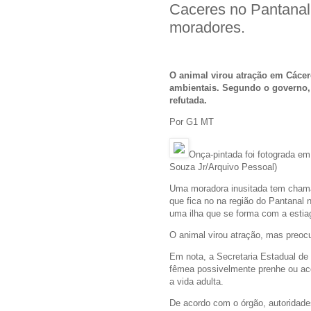
Caceres no Pantanal
moradores.
O animal virou atração em Cácer
ambientais. Segundo o governo, 
refutada.
Por G1 MT
Onça-pintada foi fotograda em
Souza Jr/Arquivo Pessoal)
Uma moradora inusitada tem chama
que fica no na região do Pantanal
uma ilha que se forma com a estia
O animal virou atração, mas preocu
Em nota, a Secretaria Estadual de
fêmea possivelmente prenhe ou aco
a vida adulta.
De acordo com o órgão, autoridade