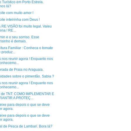
 Turístico em Porto Estrela.
os lá?
oite com muito amor !
ite inteirinha com Deus !
 RE VISÃO foi muito legal. Valeu
ena ! RE...
in e o seu sorriso. Esse
risinho é demais.
ltura Familiar : Conheca o tomate
 produz...
 nos reunir agora ! Enquanto nos
onhecemo...
rada de Praia no Araguaia.
sidades sobre o pimentão. Sabia ?
 nos reunir agora ! Enquanto nos
onhecemo...
a de TNT: COMO IMPLEMENTAR E
RANTIR A PROTEÇ...
eixe para depois o que se deve
er agora.
eixe para depois o que se deve
er agora.
al de Pesca de Lambari. Bora lá?