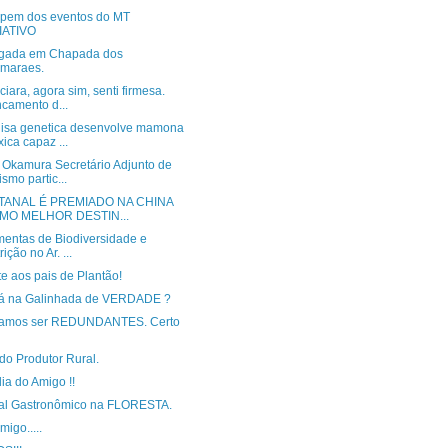
cipem dos eventos do MT
IATIVO
gada em Chapada dos
maraes.
iara, agora sim, senti firmesa.
camento d...
isa genetica desenvolve mamona
xica capaz ...
 Okamura Secretário Adjunto de
ismo partic...
NTANAL É PREMIADO NA CHINA
MO MELHOR DESTIN...
mentas de Biodiversidade e
rição no Ar. ...
e aos pais de Plantão!
lá na Galinhada de VERDADE ?
amos ser REDUNDANTES. Certo
do Produtor Rural.
dia do Amigo !!
val Gastronômico na FLORESTA.
igo.....