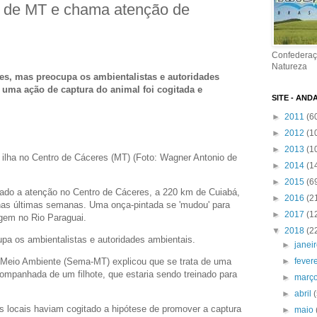
 de MT e chama atenção de
Confederaç
Natureza
es, mas preocupa os ambientalistas e autoridades
uma ação de captura do animal foi cogitada e
SITE - AND
►
2011
(6
►
2012
(1
►
2013
(1
 ilha no Centro de Cáceres (MT) (Foto: Wagner Antonio de
►
2014
(1
►
2015
(6
do a atenção no Centro de Cáceres, a 220 km de Cuiabá,
►
2016
(2
 nas últimas semanas. Uma onça-pintada se 'mudou' para
►
2017
(1
gem no Rio Paraguai.
▼
2018
(2
pa os ambientalistas e autoridades ambientais.
►
janei
 Meio Ambiente (Sema-MT) explicou que se trata de uma
►
fever
mpanhada de um filhote, que estaria sendo treinado para
►
març
►
abril
s locais haviam cogitado a hipótese de promover a captura
►
maio