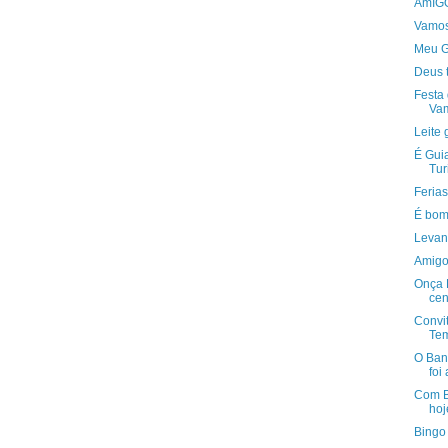
AmIGO
Vamos
Meu G
Deus 
Festa 
Va
Leite
É Guia
Tur
Ferias
É bom
Levant
Amigos
Onça 
cen
Convi
Tem
O Ban
foi
Com B
hoj
Bingo 