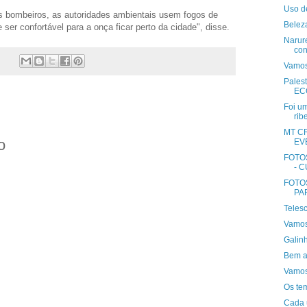
Uso d
os bombeiros, as autoridades ambientais usem fogos de
Belez
 ser confortável para a onça ficar perto da cidade", disse.
Narur
con
Vamos
Pales
EC
Foi u
ribe
MT CR
o
EV
FOTO
- 
FOTO
PA
Teles
Vamos 
Galin
Bem a
Vamos
Os te
Cada 