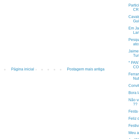
Parti
CR
Caval
Gui
Em Jac
Lan
Pesqu
ato
Jaime
Tur
* PA
CO
Página inicial
Postagem mais antiga
Ferra
Nut
Convit
Bora 
Não v
??
Festa 
Feliz 
Festi
Meu am