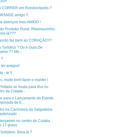
S!!!
 CORRER em Rondonópolis ?
RANDE amigo !!
te abençoe meu AMIGO !
do Produtor Rural. Ribeiraozinho.
mos lá???
 gordo faz bem ao CORAÇÃO??
 Turístico ? Ou é Guia De
iamo ?? Me...
 ?
 ter amigos!
a - te !!
, muito bom fazer e manter !
Pintada se muda para ilha no
tro da Cidade...
te para o Lançamento do Evento
porada de E...
ho na Cachoeira da Salgadeira
 autorizado ...
enjamim no centro de Cuiaba
e 17 graus.
Solidário. Bora lá ?