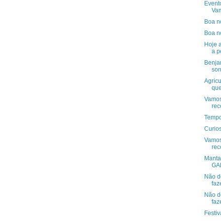
Evento
Vam
Boa n
Boa no
Hoje a
a p
Benjam
sor
Agricu
que
Vamos
rec
Tempo
Curio
Vamos
rec
Mant
GA
Não d
faz
Não d
faz
Festiv