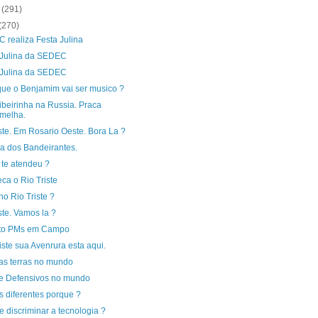
o
(291)
(270)
 realiza Festa Julina
 Julina da SEDEC
 Julina da SEDEC
que o Benjamim vai ser musico ?
ibeirinha na Russia. Praca
melha.
ste. Em Rosario Oeste. Bora La ?
da dos Bandeirantes.
te atendeu ?
ca o Rio Triste
 no Rio Triste ?
te. Vamos la ?
ito PMs em Campo
iste sua Avenrura esta aqui.
as terras no mundo
e Defensivos no mundo
 diferentes porque ?
 discriminar a tecnologia ?