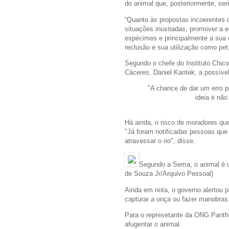
do animal que, posteriormente, seria
“Quanto às propostas incoerentes d
situações inusitadas, promover a 
espécimes e principalmente a sua 
reclusão e sua utilização como pet
Segundo o chefe do Instituto Chi
Cáceres, Daniel Kantek, a possível
"A chance de dar um erro p
ideia é não
Há ainda, o risco de moradores que 
"Já foram notificadas pessoas que 
atravessar o rio", disse.
Segundo a Sema, o animal é 
de Souza Jr/Arquivo Pessoal)
Ainda em nota, o governo alertou
capturar a onça ou fazer manobras 
Para o represetante da ONG Panther
afugentar o animal.