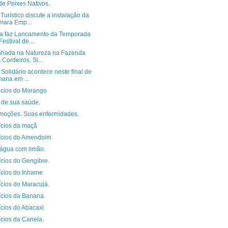
de Peixes Nativos.
Turístico discute a instalação da
ara Emp...
ra faz Lancamento da Temporada
Festival de...
hada na Natureza na Fazenda
 Cordeiros. Si...
Solidário acontece neste final de
ana em ...
icios do Morango
 de sua saúde.
moções. Suas enfermidades.
ícios da maçã
ícios do Amendoim
água com limão.
ícios do Gengibre.
ícios do Inhame
ícios do Maracujá.
ícios da Banana.
cios do Abacaxi.
ícios da Canela.