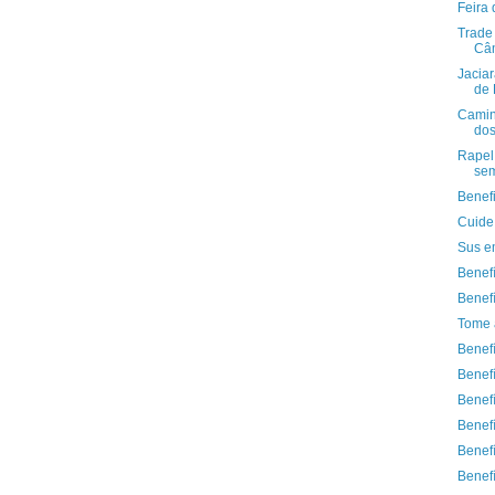
Feira 
Trade 
Câm
Jacia
de 
Camin
dos
Rapel 
sem
Benef
Cuide
Sus e
Benef
Benef
Tome 
Benef
Benef
Benef
Benef
Benefí
Benef