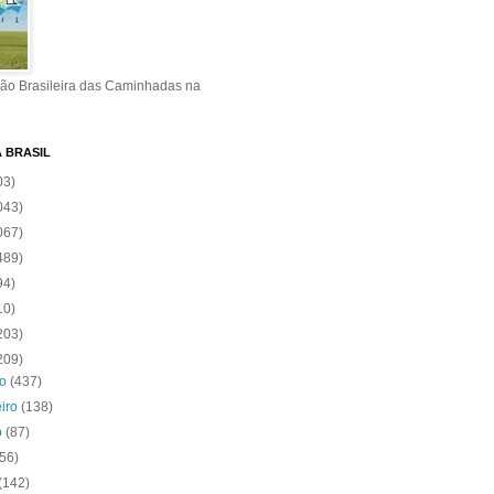
ão Brasileira das Caminhadas na
A BRASIL
03)
043)
067)
489)
94)
10)
203)
209)
ro
(437)
eiro
(138)
o
(87)
(56)
(142)