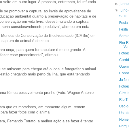
 solto em outro lugar. A proposta, entretanto, foi refutada.
►
junh
▼
julho
e se promover a captura, ao invés de aproveitar-se de
educação ambiental quanto a preservação de habitats e de
SEDEC
conservação em vida livre, desestimulando a captura,
Festa
, seria consideravelmente produtiva”, afirmou em nota.
Festa
co Mendes de Conservação de Biodiversidade (ICMBio) em
Sera 
 captura do animal é de risco.
Flor R
Ver
ara onça, para quem for caputuar é muito grande. A
Fotoe
 fazer esse procedimento", afirmou.
Corri
Quem 
se arriscam para chegar até o local e fotografar o animal.
Conhe
estão chegando mais perto da ilha, que estã tentando
Ja foi
Fotoes
uma fêmea possivelmente prenhe (Foto: Wagner Antonio
Circu
Rio Tr
Uso d
 para que os moradores, em momento algum, tentem
para fazer fotos com o animal.
Uso d
Nomes
a, Fernando Tortato, a melhor ação a se fazer é tentar
Porque