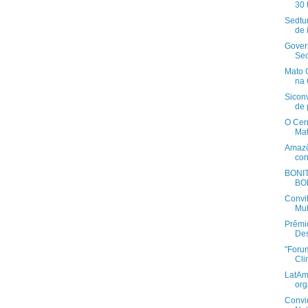
30 
Sedtu
de 
Gover
Sec
Mato G
na
Sicon
de 
O Cer
Mat
Amazô
con
BONIT
BOM
Convi
Mul
Prêmi
Des
"Foru
Cli
LatAm
org
Convi