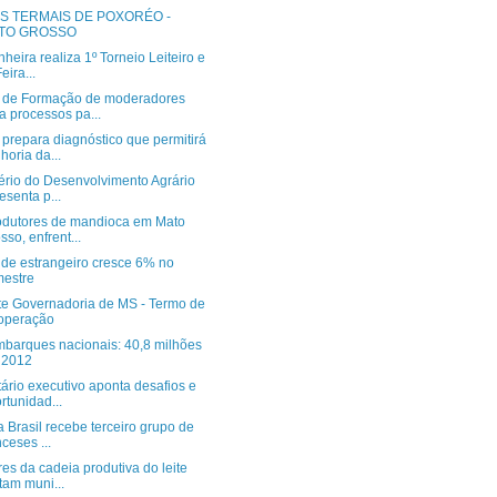
S TERMAIS DE POXORÉO -
TO GROSSO
heira realiza 1º Torneio Leiteiro e
eira...
 de Formação de moderadores
a processos pa...
prepara diagnóstico que permitirá
horia da...
tério do Desenvolvimento Agrário
esenta p...
odutores de mandioca em Mato
sso, enfrent...
 de estrangeiro cresce 6% no
estre
te Governadoria de MS - Termo de
operação
barques nacionais: 40,8 milhões
 2012
ário executivo aponta desafios e
rtunidad...
a Brasil recebe terceiro grupo de
nceses ...
es da cadeia produtiva do leite
itam muni...