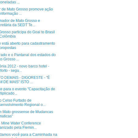
toneladas ...
r de Mato Grosso promove ação
informação ...
nador de Mato Grosso e
retária da SEDT Te...
rosso participa do Goal to Brasil
 Colômbia
v está aberto para cadastramento
propostas
rado e o Pantanal dos estados do
o Grosso ...
nia 2012 - novo barco hotel -
forto - segu...
O DEMAIS - DIGORESTE - "É
 DE MAIS" ISTO ...
te para o evento "Capacitação de
tiplicado...
o Celso Furtado de
envolvimento Regional o...
m Mato grossense de Mudancas
maticas"
 Mine Water Conference
anizado pela Flemin...
damos você para a Caminhada na