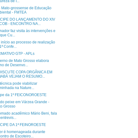
ureza de I...
 Mato-grossense de Educação
iental - FMTEA
ICIPE DO LANÇAMENTO DO XIV
COB - ENCONTRO NA...
ador faz visita às intervenções e
 que Cu...
início ao processo de realização
1ª Confe...
MATIVO GTP - APLs
erno de Mato Grosso elabora
no de Desenvo...
DISCUTE COPA ORGÃNICA EM
IABÁ VEJAM O RESUMO...
 técnica pode viabilizar
inhada na Nature...
cipe da 1º FEICONOROESTE
a do peixe em Várzea Grande -
o Grosso
omado acadêmico Mário Beni, fala
entrevis...
CIPE DA 1ª FEINOROESTE
r é homenageada durante
ontro de Escoteiro...