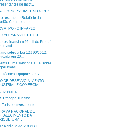
mo Sustentável reúne
resentantes de instit...
ÃO EMPRESARIAL EXPOCRUZ
 o resumo do Relatório da
nião Comunidade ...
MATIVO - GTP - APLS
EXÃO PARA VOCÊ HOJE
ores financiam 95 mil do Pronaf
a investi...
ário sobre a Lei 12.690/2012,
licada em 20...
denta Dilma sanciona a Lei sobre
perativas...
o Técnica Equipotel 2012.
O DE DESENVOLVIMENTO
DUSTRIAL E COMERCIAL – ...
mpresarial
 Procopa Turismo
r Turismo Investimento
RAMA NACIONAL DE
RTALECIMENTO DA
RICULTURA...
s de crédito do PRONAF