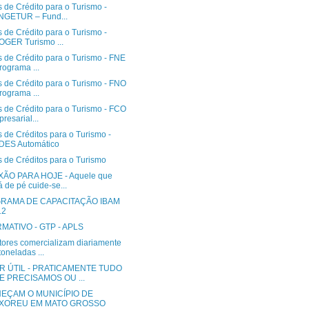
 de Crédito para o Turismo -
NGETUR – Fund...
 de Crédito para o Turismo -
GER Turismo ...
s de Crédito para o Turismo - FNE
rograma ...
s de Crédito para o Turismo - FNO
rograma ...
s de Crédito para o Turismo - FCO
resarial...
 de Créditos para o Turismo -
DES Automático
s de Créditos para o Turismo
ÃO PARA HOJE - Aquele que
á de pé cuide-se...
RAMA DE CAPACITAÇÃO IBAM
12
MATIVO - GTP - APLS
tores comercializam diariamente
toneladas ...
R ÚTIL - PRATICAMENTE TUDO
E PRECISAMOS OU ...
EÇAM O MUNICÍPIO DE
XOREU EM MATO GROSSO