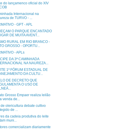
e do lançamenco oficial do XIV
COB
minhada Internacional na
ureza de TURVO - ...
MATIVO - GPT - APL
EÇAM O PARQUE ENCANTADO
UGAR DE MUITA AVENT...
SMO RURAL EM RIO BRANCO -
TO GROSSO - OPORTU...
MATIVO - APLs
CIPE DA 3ª CAMINHADA
TERNACIONAL NA NAUREZA...
ITE 1º FÓRUM ESTADUAL DE
ANEJAMENTO DA CULTU...
LO DE DECRETO QUE
GULAMENTA O USO DE
NEÁ...
to Grosso Empaer realiza leilão
a venda de...
de olericultura debate cultivo
tegido de ...
es da cadeia produtiva do leite
itam muni...
tores comercializam diariamente