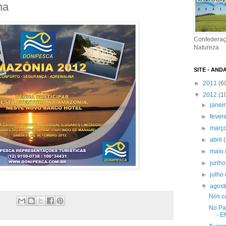
Confederaç
Natureza
SITE - AND
►
2011
(6
▼
2012
(1
►
janei
►
fever
►
març
►
abril
►
maio
►
junh
►
julho
▼
agos
Nos c
No Pa
- E