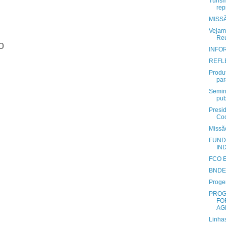
Turis
rep
MISS
Vejam
Reu
o
INFOR
REFL
Produt
par
Semin
pub
Presi
Coo
Missã
FUND
IN
FCO E
BNDES
Proge
PROG
FO
AG
Linha