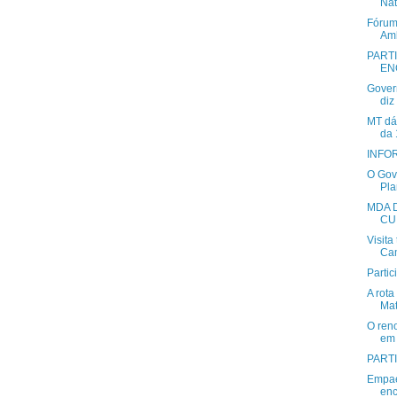
Nat
Fórum
Amb
PART
EN
Govern
diz
MT dá 
da 
INFOR
O Gov
Pla
MDA 
CU
Visita
Cam
Parti
A rot
Mat
O ren
em 
PARTI
Empae
enc