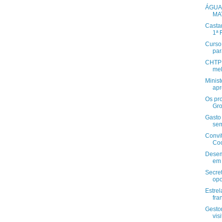
ÁGUA
MA
Castan
1ª F
Curso
par
CHTP 
mel
Minis
apr
Os pr
Gro
Gasto
sem
Convi
Co
Desem
em
Secret
opo
Estrel
fra
Gestor
vis