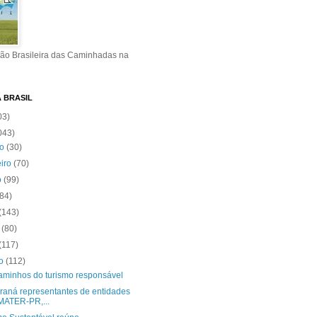
ão Brasileira das Caminhadas na
A BRASIL
03)
043)
ro
(30)
eiro
(70)
o
(99)
(84)
(143)
o
(80)
(117)
to
(112)
aminhos do turismo responsável
raná representantes de entidades
MATER-PR,...