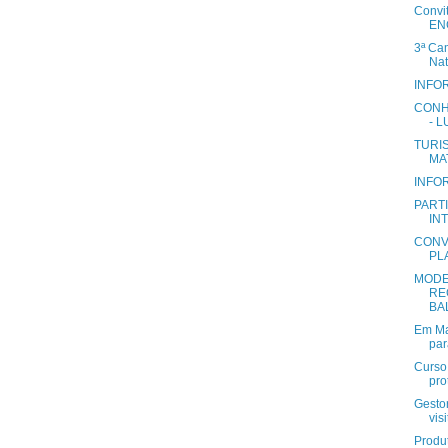
Convit
EN
3ª Ca
Nat
INFOR
CONH
- L
TURI
MA
INFOR
PARTI
IN
CONV
PL
MODE
RE
BAL
Em Ma
par
Curso 
pro
Gestor
vis
Produ