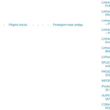
Linhas
FU
Linhas
PRO
Linha
– P
Página inicial
Postagem mais antiga
Linha
– P
Linha
Emp
Linhas
BN
Linha
RFLEX
est
PROG
20
INFOR
Produ
30 
SUPE
QU
CONH
PO