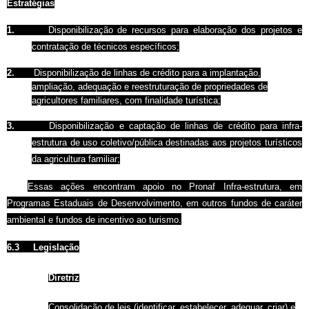
Estratégias
1.
Disponibilização de recursos para elaboração dos projetos e
contratação de técnicos específicos;
2.
Disponibilização de linhas de crédito para a implantação,
ampliação, adequação e reestruturação de propriedades de
agricultores familiares, com finalidade turística;
3.
Disponibilização e captação de linhas de crédito para infra-
estrutura de uso coletivo/pública destinadas aos projetos turísticos
da agricultura familiar;
Essas ações encontram apoio no Pronaf Infra-estrutura, em
Programas Estaduais de Desenvolvimento, em outros fundos de caráter
ambiental e fundos de incentivo ao turismo.
6.3
Legislação
Diretriz
Consolidação de leis (identificar, estabelecer, adequar, criar) e