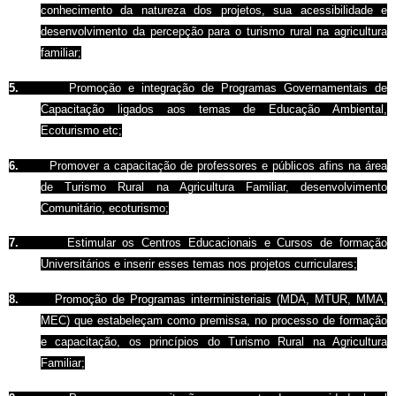
conhecimento da natureza dos projetos, sua acessibilidade e
desenvolvimento da percepção para o turismo rural na agricultura
familiar;
5.
Promoção e integração de Programas Governamentais de
Capacitação ligados aos temas de Educação Ambiental,
Ecoturismo etc;
6.
Promover a capacitação de professores e públicos afins na área
de Turismo Rural na Agricultura Familiar, desenvolvimento
Comunitário, ecoturismo;
7.
Estimular os Centros Educacionais e Cursos de formação
Universitários e inserir esses temas nos projetos curriculares;
8.
Promoção de Programas interministeriais (MDA, MTUR, MMA,
MEC) que estabeleçam como premissa, no processo de formação
e capacitação, os princípios do Turismo Rural na Agricultura
Familiar;