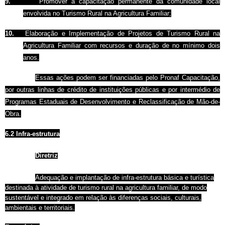
9.
Promover a capacitação permanente da comunidade local
envolvida no Turismo Rural na Agricultura Familiar;
10.
Elaboração e Implementação de Projetos de Turismo Rural na
Agricultura Familiar com recursos e duração de no mínimo dois
anos.
Essas ações podem ser financiadas pelo Pronaf Capacitação,
por outras linhas de crédito de instituições públicas e por intermédio de
Programas Estaduais de Desenvolvimento e Reclassificação de Mão-de-
Obra.
6.2 Infra-estrutura
Diretriz
Adequação e implantação de infra-estrutura básica e turística
destinada à atividade de turismo rural na agricultura familiar, de modo
sustentável e integrado em relação às diferenças sociais, culturais,
ambientais e territoriais.