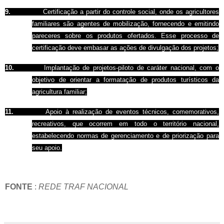
9.
Certificação a partir do controle social, onde os agricultores
familiares são agentes de mobilização, fornecendo e emitindo
pareceres sobre os produtos ofertados. Esse processo de
certificação deve embasar as ações de divulgação dos projetos;
10.
Implantação de projetos-piloto de caráter nacional, com o
objetivo de orientar a formatação de produtos turísticos da
agricultura familiar;
11.
Apoio à realização de eventos técnicos, comemorativos,
recreativos, que ocorrem em todo o território nacional,
estabelecendo normas de gerenciamento e de priorização para
seu apoio.
FONTE
:
REDE TRAF NACIONAL