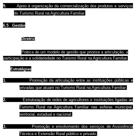
9.
Apoio à organização da comercialização dos produtos e serviços
do Turismo Rural na Agricultura Familiar.
6.5
Gestão
Diretriz
Prática de um modelo de gestão que priorize a articulação, a
participação e a solidariedade no Turismo Rural na Agricultura Familiar.
Estratégias
1.
Promoção da articulação entre as instituições públicas e
privadas que atuam no Turismo Rural na Agricultura Familiar;
2.
Estruturação de redes de agricultores e instituições ligadas ao
Turismo Rural na Agricultura Familiar nas esferas municipal,
territorial, estadual e nacional;
3.
Promoção e envolvimento dos serviços de Assistência
Técnica e Extensão Rural público e privado;