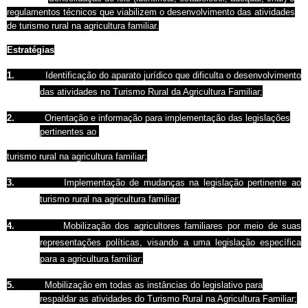
regulamentos técnicos que viabilizem o desenvolvimento das atividades
de turismo rural na agricultura familiar.
Estratégias
1.
Identificação do aparato jurídico que dificulta o desenvolvimento
das atividades no Turismo Rural da Agricultura Familiar;
2.
Orientação e informação para implementação das legislações
pertinentes ao
turismo rural na agricultura familiar;
3.
Implementação de mudanças na legislação pertinente ao
turismo rural na agricultura familiar;
4.
Mobilização dos agricultores familiares por meio de suas
representações políticas, visando a uma legislação específica
para a agricultura familiar;
5.
Mobilização em todas as instâncias do legislativo para
respaldar as atividades do Turismo Rural na Agricultura Familiar;