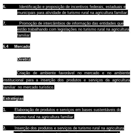
6.
Identificação e proposição de incentivos federais, estaduais e
municipais para atividade de turismo rural na agricultura familiar;
7.
Promoção de intercâmbios de informação das entidades que
estão trabalhando com legislações no turismo rural na agricultura
familiar.
6.4
Mercado
Diretriz
Criação de ambiente favorável no mercado e no ambiente
institucional para a inserção
dos produtos e serviços da agricultura
familiar
no mercado turístico.
Estratégias
1.
Elaboração de produtos e serviços em bases sustentáveis do
turismo rural na agricultura familiar;
2.
Inserção dos produtos e serviços de turismo rural na agricultura