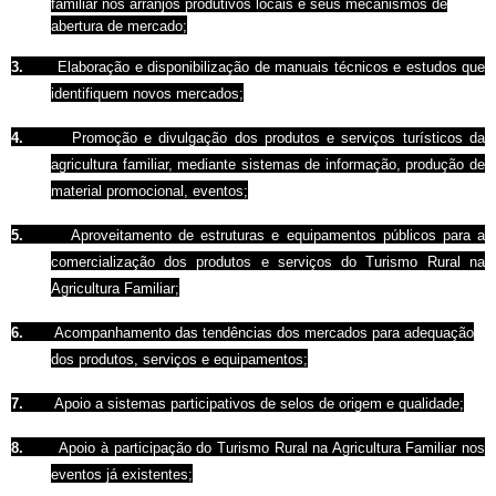
familiar nos arranjos produtivos locais e seus mecanismos de
abertura de mercado;
3.
Elaboração e disponibilização de manuais técnicos e estudos que
identifiquem novos mercados;
4.
Promoção e divulgação dos produtos e serviços turísticos da
agricultura familiar, mediante sistemas de informação, produção de
material promocional, eventos;
5.
Aproveitamento de estruturas e equipamentos públicos para a
comercialização dos produtos e serviços do Turismo Rural na
Agricultura Familiar;
6.
Acompanhamento das tendências dos mercados para adequação
dos produtos, serviços e equipamentos;
7.
Apoio a sistemas participativos de selos de origem e qualidade;
8.
Apoio à participação do Turismo Rural na Agricultura Familiar nos
eventos já existentes;