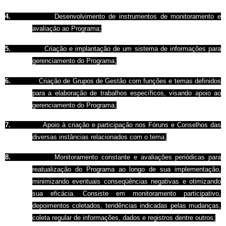
4.
Desenvolvimento de instrumentos de monitoramento e
avaliação ao Programa;
5.
Criação e implantação de um sistema de informações para
gerenciamento do Programa;
6.
Criação de Grupos de Gestão com funções e temas definidos
para a elaboração de trabalhos específicos, visando apoio ao
gerenciamento do Programa;
7.
Apoio à criação e participação nos Fóruns e Conselhos das
diversas instâncias relacionados com o tema;
8.
Monitoramento constante e avaliações periódicas para
reatualização do Programa ao longo de sua implementação,
minimizando eventuais conseqüências negativas e otimizando
sua eficácia. Consiste em monitoramento participativo,
depoimentos coletados, tendências indicadas pelas mudanças,
coleta regular de informações, dados e registros dentre outros;