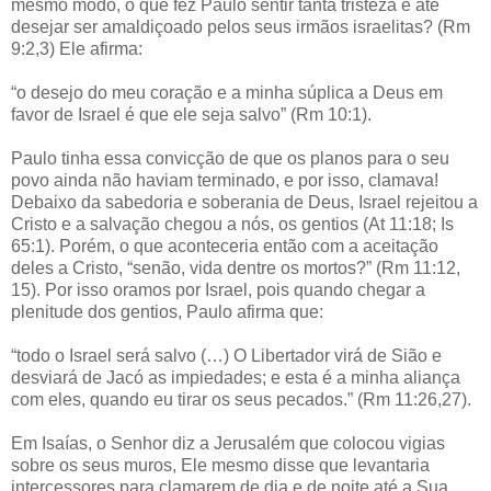
mesmo modo, o que fez Paulo sentir tanta tristeza e até
desejar ser amaldiçoado pelos seus irmãos israelitas? (Rm
9:2,3) Ele afirma:
“o desejo do meu coração e a minha súplica a Deus em
favor de Israel é que ele seja salvo” (Rm 10:1).
Paulo tinha essa convicção de que os planos para o seu
povo ainda não haviam terminado, e por isso, clamava!
Debaixo da sabedoria e soberania de Deus, Israel rejeitou a
Cristo e a salvação chegou a nós, os gentios (At 11:18; Is
65:1). Porém, o que aconteceria então com a aceitação
deles a Cristo, “senão, vida dentre os mortos?” (Rm 11:12,
15). Por isso oramos por Israel, pois quando chegar a
plenitude dos gentios, Paulo afirma que:
“todo o Israel será salvo (…) O Libertador virá de Sião e
desviará de Jacó as impiedades; e esta é a minha aliança
com eles, quando eu tirar os seus pecados.” (Rm 11:26,27).
Em Isaías, o Senhor diz a Jerusalém que colocou vigias
sobre os seus muros, Ele mesmo disse que levantaria
intercessores para clamarem de dia e de noite até a Sua