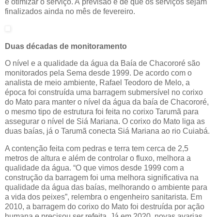
e otimizar o serviço. A previsão é de que os serviços sejam
finalizados ainda no mês de fevereiro.
Duas décadas de monitoramento
O nível e a qualidade da água da Baía de Chacororé são
monitorados pela Sema desde 1999. De acordo com o
analista de meio ambiente, Rafael Teodoro de Melo, a
época foi construída uma barragem submersível no corixo
do Mato para manter o nível da água da baía de Chacororé,
o mesmo tipo de estrutura foi feita no corixo Tarumã para
assegurar o nível de Siá Mariana. O corixo do Mato liga as
duas baías, já o Tarumã conecta Siá Mariana ao rio Cuiabá.
A contenção feita com pedras e terra tem cerca de 2,5
metros de altura e além de controlar o fluxo, melhora a
qualidade da água. “O que vimos desde 1999 com a
construção da barragem foi uma melhora significativa na
qualidade da água das baías, melhorando o ambiente para
a vida dos peixes”, relembra o engenheiro sanitarista. Em
2010, a barragem do corixo do Mato foi destruída por ação
humana e precisou ser refeita. Já em 2020, novas avarias