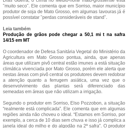
Dias Guerra, o clima no Médio-norte mato-grossense está
"muito seco". Ele comenta que em Sorriso, maior município
produtor de soja de Mato Grosso, em algumas lavouras já é
possível constatar "perdas consideráveis de stand".
Leia também
Produção de grãos pode chegar a 50,1 mi t na safra
14/15 em MT
O coordenador de Defesa Sanitária Vegetal do Ministério da
Agricultura em Mato Grosso pontua, ainda, que apenas
áreas que utilizam pivô central estão imunes a está situação
climática vivenciada por Mato Grosso, porém ele alerta que
nestas áreas com pivô central os produtores devem redobrar
a atenção quanto a ferrugem asiática, uma vez que o
desenvolvimento das plantas será diferenciado das
semeadas em áreas que não utilizam a irrigação.
Segundo o produtor em Sorriso, Elso Pozzobon, a situação
“realmente está complicada”. Ele comenta que em algumas
regiões ainda não choveu o ideal. “Estamos em Sorriso, por
exemplo, a cerca de 10 dias sem chuva e isso já complica a
janela ideal do milho e do algodão na 2ª safra”. O produtor