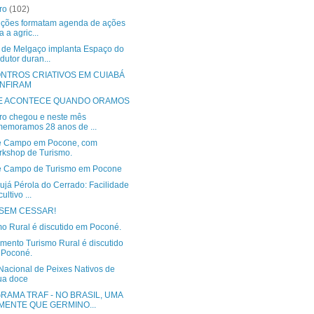
bro
(102)
tuições formatam agenda de ações
a a agric...
 de Melgaço implanta Espaço do
dutor duran...
NTROS CRIATIVOS EM CUIABÁ
NFIRAM
E ACONTECE QUANDO ORAMOS
ro chegou e neste mês
emoramos 28 anos de ...
e Campo em Pocone, com
kshop de Turismo.
e Campo de Turismo em Pocone
ujá Pérola do Cerrado: Facilidade
ultivo ...
 SEM CESSAR!
mo Rural é discutido em Poconé.
mento Turismo Rural é discutido
 Poconé.
Nacional de Peixes Nativos de
ua doce
RAMA TRAF - NO BRASIL, UMA
MENTE QUE GERMINO...