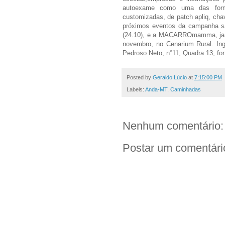
autoexame como uma das form
customizadas, de patch apliq, cha
próximos eventos da campanha s
(24.10), e a MACARROmamma, jant
novembro, no Cenarium Rural. In
Pedroso Neto, n°11, Quadra 13, fo
Posted by
Geraldo Lúcio
at
7:15:00 PM
Labels:
Anda-MT
,
Caminhadas
Nenhum comentário:
Postar um comentári