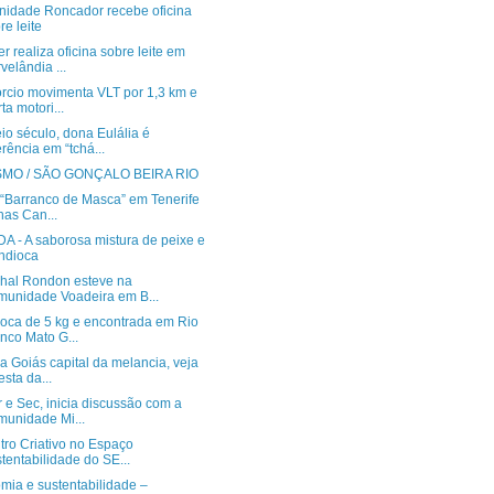
idade Roncador recebe oficina
re leite
 realiza oficina sobre leite em
velândia ...
rcio movimenta VLT por 1,3 km e
rta motori...
o século, dona Eulália é
erência em “tchá...
SMO / SÃO GONÇALO BEIRA RIO
 “Barranco de Masca” em Tenerife
lhas Can...
A - A saborosa mistura de peixe e
ndioca
hal Rondon esteve na
unidade Voadeira em B...
oca de 5 kg e encontrada em Rio
nco Mato G...
 Goiás capital da melancia, veja
esta da...
 e Sec, inicia discussão com a
unidade Mi...
tro Criativo no Espaço
tentabilidade do SE...
mia e sustentabilidade –