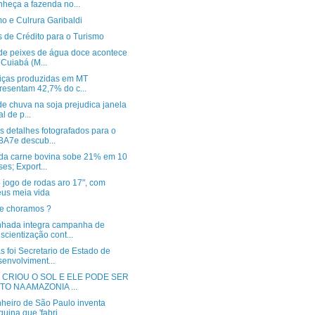
heça a fazenda no...
o e Culrura Garibaldi
s de Crédito para o Turismo
 de peixes de água doce acontece
Cuiabá (M...
liças produzidas em MT
resentam 42,7% do c...
de chuva na soja prejudica janela
al de p...
s detalhes fotografados para o
A7e descub...
 da carne bovina sobe 21% em 10
es; Export...
 jogo de rodas aro 17", com
us meia vida
e choramos ?
hada integra campanha de
scientização cont...
s foi Secretario de Estado de
envolviment...
 CRIOU O SOL E ELE PODE SER
TO NA AMAZONIA ...
heiro de São Paulo inventa
uina que 'fabri...