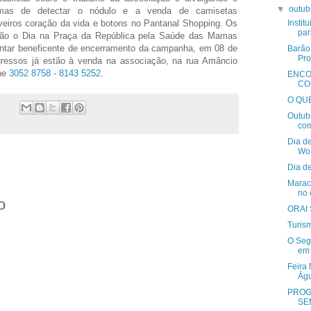
▼
outu
as de detectar o nódulo e a venda de camisetas
veiros coração da vida e botons no Pantanal Shopping. Os
Insti
par
ão o Dia na Praça da República pela Saúde das Mamas
ar beneficente de encerramento da campanha, em 08 de
Barão
Pro
gressos já estão à venda na associação, na rua Amâncio
ne
3052 8758 - 8143 5252
.
ENCO
CO
O QU
Outub
com
Dia d
Wor
Dia d
Marac
no c
o
ORAI
Turis
O Seg
em
Feira 
Ág
PROG
SE