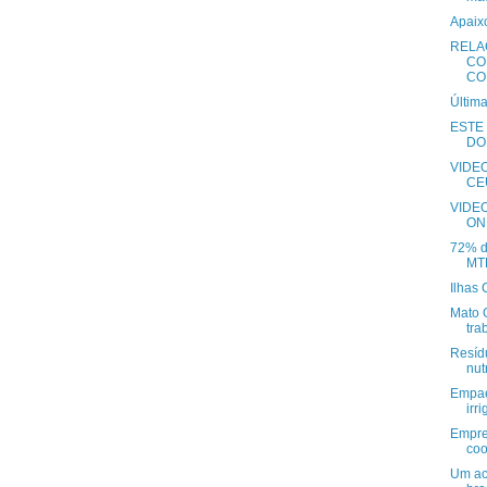
Apaix
RELA
CO
CO.
Última
ESTE
DO
VIDE
CE
VIDE
ON
72% d
MTE
Ilhas 
Mato 
tra
Resíd
nut
Empae
irr
Empre
coo
Um ac