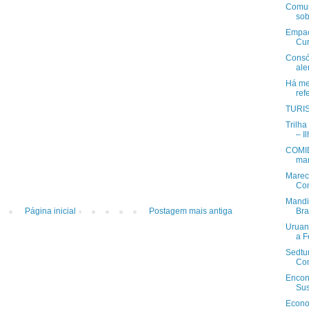
Comun
sob
Empaer
Cur
Consó
ale
Há mei
ref
TURI
Trilha
– I
COMID
ma
Marec
Com
Mandi
Bra
Página inicial
Postagem mais antiga
Uruana
a F
Sedtur
Com
Encon
Sus
Econo