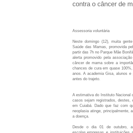
contra o câncer de 
Assessoria voluntária
Neste domingo (12), muita gente
Saúde das Mamas, promovida pe
partir das 7h no Parque Mãe Boni
alerta promovido pela associaçã
câncer de mama sobre a importân
chances de cura em quase 100%, a
anos. A academia Gisa, alunos e 
antes do trajeto.
A estimativa do Instituto Nacional
casos sejam registrados, destes,
em Cuiabá. Dado que faz com que
neoplasia atinge, principalmente
a doença.
Desde o dia 01 de outubro, a
escolas,empresas e instituições 