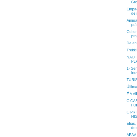
Gro
Empae
de 
Amiga
prá
Cultur
pro
De ani
Trekk
NAO 
PL
1º Se
In
TURI
Última
É A VI
O CA
FO
O PR
HI
Elias,
det
ABAV