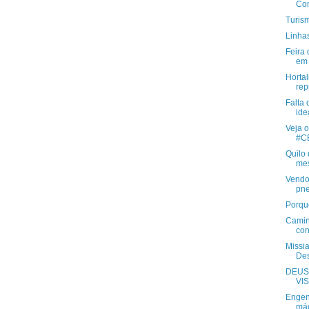
Con
Turism
Linha
Feira
em 
Horta
rep
Falta 
ide
Veja o
#CB
Quilo
mes
Vendo
pne
Porqu
Camin
con
Missia
Des
DEUS
VIS
Engen
máq