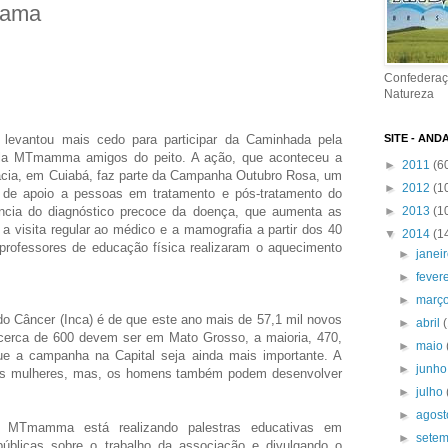
mama
Confederaç
Natureza
 levantou mais cedo para participar da Caminhada pela
SITE - AND
la MTmamma amigos do peito. A ação, que aconteceu a
►
2011
(6
fácia, em Cuiabá, faz parte da Campanha Outubro Rosa, um
►
2012
(1
o de apoio a pessoas em tratamento e pós-tratamento do
cia do diagnóstico precoce da doença, que aumenta as
►
2013
(1
 visita regular ao médico e a mamografia a partir dos 40
▼
2014
(1
professores de educação física realizaram o aquecimento
►
janei
►
fever
►
març
 do Câncer (Inca) é de que este ano mais de 57,1 mil novos
►
abril
 cerca de 600 devem ser em Mato Grosso, a maioria, 470,
►
maio
 a campanha na Capital seja ainda mais importante. A
►
junh
, as mulheres, mas, os homens também podem desenvolver
►
julho
►
agos
 MTmamma está realizando palestras educativas em
►
sete
públicas sobre o trabalho da associação e divulgando o