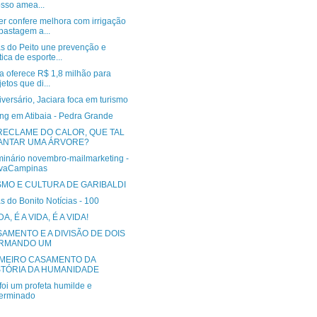
sso amea...
r confere melhora com irrigação
pastagem a...
s do Peito une prevenção e
tica de esporte...
a oferece R$ 1,8 milhão para
jetos que di...
versário, Jaciara foca em turismo
ing em Atibaia - Pedra Grande
RECLAME DO CALOR, QUE TAL
ANTAR UMA ÁRVORE?
minário novembro-mailmarketing -
ovaCampinas
SMO E CULTURA DE GARIBALDI
s do Bonito Notícias - 100
DA, É A VIDA, É A VIDA!
SAMENTO E A DIVISÃO DE DOIS
RMANDO UM
IMEIRO CASAMENTO DA
STÓRIA DA HUMANIDADE
 foi um profeta humilde e
erminado