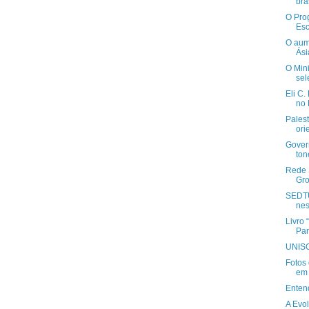
bras
O Pro
Esc
O aum
Ási
O Min
sel
Eli C.
no 
Palest
ori
Govern
ton
Rede 
Gro
SEDTU
nes
Livro 
Par
UNISO
Fotos
em 
Enten
A Evo