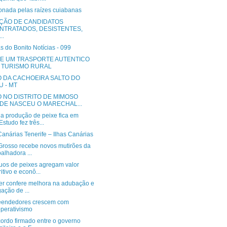
onada pelas raízes cuiabanas
ÇÃO DE CANDIDATOS
NTRATADOS, DESISTENTES,
..
s do Bonito Notícias - 099
 E UM TRASPORTE AUTENTICO
 TURISMO RURAL
O DA CACHOEIRA SALTO DO
U - MT
O NO DISTRITO DE MIMOSO
DE NASCEU O MARECHAL...
a produção de peixe fica em
studo fez três...
Canárias Tenerife – Ilhas Canárias
Grosso recebe novos mutirões da
balhadora ...
uos de peixes agregam valor
ritivo e econô...
r confere melhora na adubação e
igação de ...
endedores crescem com
perativismo
ordo firmado entre o governo