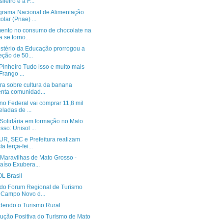
ileiro e a F...
grama Nacional de Alimentação
olar (Pnae) ...
ento no consumo de chocolate na
a se torno...
istério da Educação prorrogou a
eção de 50...
 Pinheiro Tudo isso e muito mais
Frango ...
ra sobre cultura da banana
enta comunidad...
o Federal vai comprar 11,8 mil
eladas de ...
Solidária em formação no Mato
sso: Unisol ...
R, SEC e Prefeitura realizam
ta terça-fei...
“Maravilhas de Mato Grosso -
aíso Exubera...
L Brasil
 do Forum Regional de Turismo
Campo Novo d...
dendo o Turismo Rural
lução Positiva do Turismo de Mato