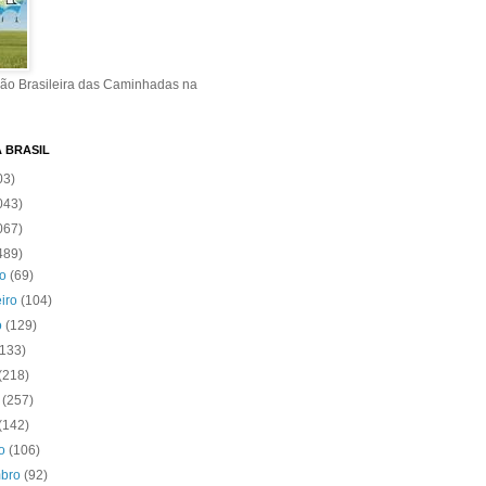
ão Brasileira das Caminhadas na
A BRASIL
03)
043)
067)
489)
ro
(69)
eiro
(104)
o
(129)
(133)
(218)
o
(257)
(142)
to
(106)
mbro
(92)