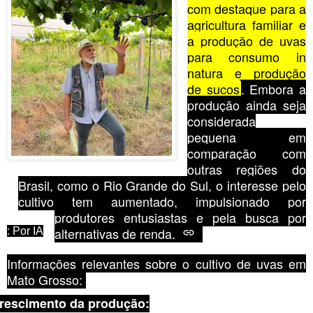
com destaque para a
agricultura familiar e
a produção de uvas
para consumo in
natura e produção
de sucos
. Embora a
produção ainda seja
considerada
pequena em
comparação com
outras regiões do
Brasil, como o Rio Grande do Sul, o interesse pelo
cultivo tem aumentado, impulsionado por
produtores entusiastas e pela busca por
alternativas de renda.
: Por IA
Informações relevantes sobre o cultivo de uvas em
Mato Grosso:
rescimento da produção: