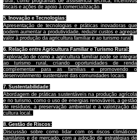
rural, como programas de assistência técnica, incentivos
fiscais e ações de apoio à comercialização.
5.
Inovação e Tecnologias:
Apresentação de tecnologias e práticas inovadoras que
podem aumentar a produtividade, reduzir custos e agregar
valor à produção da agricultura familiar e ao turismo rural.
6.
Relação entre Agricultura Familiar e Turismo Rural:
Exploração de como a agricultura familiar pode se integrar
ao turismo rural, criando oportunidades de renda
complementar para as famílias e promovendo o
desenvolvimento sustentável das comunidades locais.
7.
Sustentabilidade:
Abordagem de práticas sustentáveis na produção agrícola
e no turismo, como o uso de energias renováveis, a gestão
de resíduos, a preservação ambiental e a valorização da
cultura local.
8.
Gestão de Riscos:
Discussão sobre como lidar com os riscos climáticos,
sanitários e de mercado, com a adoção de estratégias de