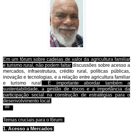
Em um fórum sobre cadeias de valor da agricultura familiar
e turismo rural, não podem faltar
discussões sobre acesso a
mercados, infraestrutura, crédito rural, políticas públicas,
inovação e tecnologias, e a relação entre agricultura familiar
e turismo rural
. É importante abordar também a
sustentabilidade, a gestão de riscos e a importância da
participação social na construção de estratégias para o
desenvolvimento local.
Temas cruciais para o fórum:
1.
Acesso a Mercados: