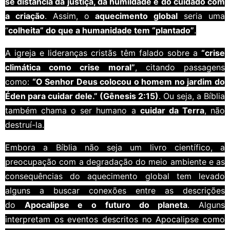
se distancia da justiça, da humildade e do cuidado com
a criação
. Assim, o
aquecimento global
seria uma
“
colheita” do que a humanidade tem “plantado”
.
A igreja e lideranças cristãs têm falado sobre a
“crise
climática como crise moral”
, citando passagens
como:
“O Senhor Deus colocou o homem no jardim do
Éden para cuidar dele.” (Gênesis 2:15)
. Ou seja, a Bíblia
também chama o ser humano a
cuidar da Terra
, não
destruí-la.
Embora a Bíblia não seja um livro científico, a
preocupação com a degradação do meio ambiente e as
consequências do aquecimento global tem levado
alguns a buscar conexões entre as descrições
do
Apocalipse e o futuro do planeta
. Alguns
interpretam os eventos descritos no Apocalipse como