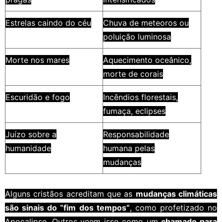
Estrelas caindo do céu
Chuva de meteoros ou
poluição luminosa
Morte nos mares
Aquecimento oceânico,
morte de corais
Escuridão e fogo
Incêndios florestais,
fumaça, eclipses
Juízo sobre a
Responsabilidade
humanidade
humana pelas
mudanças
Alguns cristãos acreditam que as
mudanças climáticas
são sinais do “fim dos tempos”
, como profetizado no
Apocalipse. Outros veem isso como um
chamado para