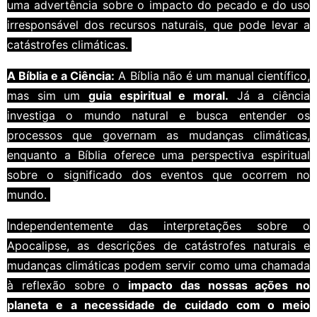
uma advertência sobre o impacto do pecado e do uso
irresponsável dos recursos naturais, que pode levar a
catástrofes climáticas.
A Bíblia e a Ciência:
A Bíblia não é um manual científico,
mas sim um
guia espiritual e moral.
Já a ciência
investiga o mundo natural e busca entender os
processos que governam as mudanças climáticas,
enquanto a Bíblia oferece uma perspectiva espiritual
sobre o significado dos eventos que ocorrem no
mundo.
Independentemente das interpretações sobre o
Apocalipse, as descrições de catástrofes naturais e
mudanças climáticas podem servir como uma chamada
à reflexão sobre o
impacto das nossas ações no
planeta e a necessidade de cuidado com o meio