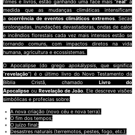
filmes e livros, estão ganhando uma face mais “
real
” à
medida que as mudanças climáticas intensificam
a
ocorrência de eventos climáticos extremos
. Secas
prolongadas, inundações devastadoras, ondas de calor
e incêndios florestais cada vez mais intensos estão se
tornando comuns, com impactos diretos na vida
humana, agricultura e ecossistemas.
O Apocalipse (do grego
apokálypsis
, que significa
“
revelação
“) é o último livro do Novo Testamento da
Bíblia Cristã, chamado
Livro do
Apocalipse
ou
Revelação de João
. Ele descreve visões
simbólicas e profecias sobre:
A nova criação (novo céu e nova terra).
O fim dos tempos;
O juízo final;
Desastres naturais (terremotos, pestes, fogo, etc.);