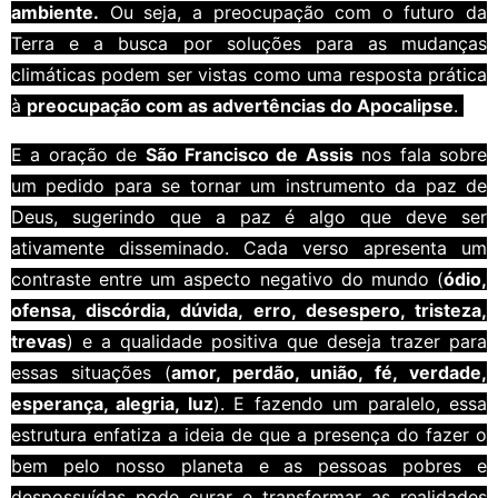
ambiente.
Ou seja, a preocupação com o futuro da
Terra e a busca por soluções para as mudanças
climáticas podem ser vistas como uma resposta prática
à
preocupação com as advertências do Apocalipse
.
E a oração de
São Francisco de Assis
nos fala sobre
um pedido para se tornar um instrumento da paz de
Deus, sugerindo que a paz é algo que deve ser
ativamente disseminado. Cada verso apresenta um
contraste entre um aspecto negativo do mundo (
ódio,
ofensa, discórdia, dúvida, erro, desespero, tristeza,
trevas
) e a qualidade positiva que deseja trazer para
essas situações (
amor, perdão, união, fé, verdade,
esperança, alegria, luz
). E fazendo um paralelo, essa
estrutura enfatiza a ideia de que a presença do fazer o
bem pelo nosso planeta e as pessoas pobres e
despossuídas pode curar e transformar as realidades