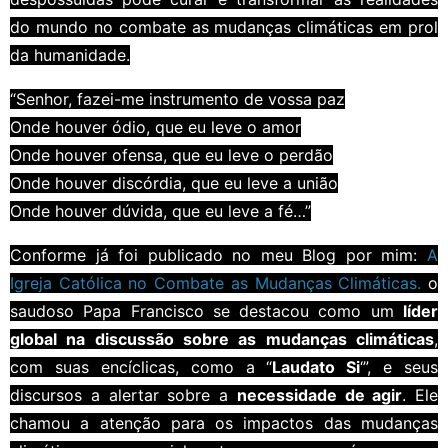
do mundo no combate as mudanças climáticas em prol
da humanidade.
“Senhor, fazei-me instrumento de vossa paz
Onde houver ódio, que eu leve o amor
Onde houver ofensa, que eu leve o perdão
Onde houver discórdia, que eu leve a união
Onde houver dúvida, que eu leve a fé…”
Conforme já foi publicado no meu Blog por mim:
A
Igreja Católica no Combate as Mudanças Climáticas.
o
saudoso Papa Francisco se destacou como um
líder
global na discussão sobre as mudanças climáticas
,
com suas encíclicas, como a “
Laudato Si
‘”, e seus
discursos a alertar sobre a
necessidade de agir
. Ele
chamou a atenção para os impactos das mudanças