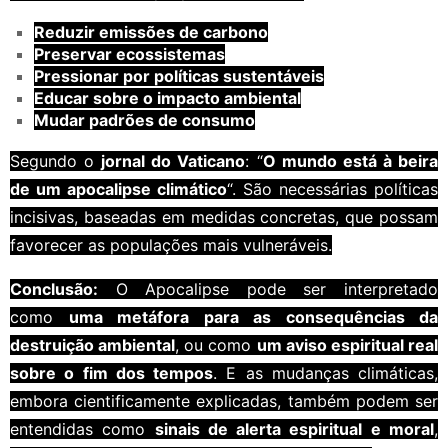
Reduzir emissões de carbono
Preservar ecossistemas
Pressionar por políticas sustentáveis
Educar sobre o impacto ambiental
Mudar padrões de consumo
Segundo o
jornal do Vaticano
: “
O mundo está à beira
de um apocalipse climático
“. São necessárias políticas
incisivas, baseadas em medidas concretas, que possam
favorecer as populações mais vulneráveis.
Conclusão:
O Apocalipse pode ser interpretado
como
uma metáfora para as consequências da
destruição ambiental
, ou como
um aviso espiritual real
sobre o fim dos tempos
. E as mudanças climáticas,
embora cientificamente explicadas, também podem ser
entendidas como
sinais de alerta espiritual e moral
,