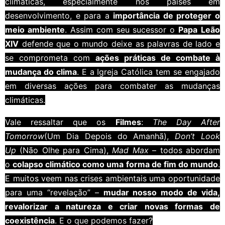
climáticas, especialmente nos países em
desenvolvimento, e para a
importância de proteger o
meio ambiente
. Assim com seu sucessor o
Papa
Leão
XIV
defende que o mundo deixe as palavras de lado e
se comprometa com
ações práticas de combate à
mudança do clima
. E a Igreja Católica tem se engajado
em diversas ações para combater as mudanças
climáticas.
Vale ressaltar que os
Filmes
:
The Day After
Tomorrow
(Um Dia Depois do Amanhã),
Don’t Look
Up
(Não Olhe para Cima),
Mad Max
– todos abordam
o
colapso climático como uma forma de fim do mundo
.
E muitos veem nas crises ambientais uma oportunidade
para uma “revelação” –
mudar nosso modo de vida,
revalorizar a natureza e criar novas formas de
coexistência
. E o que podemos fazer?