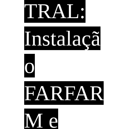
TRAL:
Instalaçã
o
FARFAR
M e