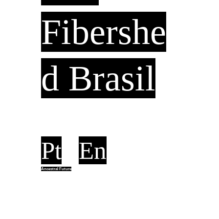
Fibershe
d Brasil
Pt
En
Ancestral Future