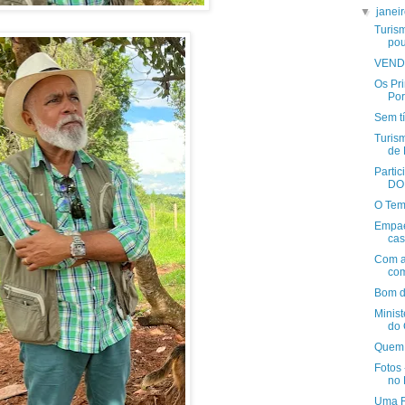
▼
janei
Turis
pou
VENDE
Os Pri
Por
Sem tí
Turis
de 
Parti
DO 
O Temp
Empaer
cas
Com a
com
Bom di
Minist
do 
Quem 
Fotos
no 
Uma R