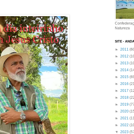
Confederaç
Natureza
SITE - AND
►
2011
(6
►
2012
(1
►
2013
(1
►
2014
(1
►
2015
(6
►
2016
(2
►
2017
(1
►
2018
(2
►
2019
(7
►
2020
(1
►
2021
(1
►
2022
(1
▼
2023
(5