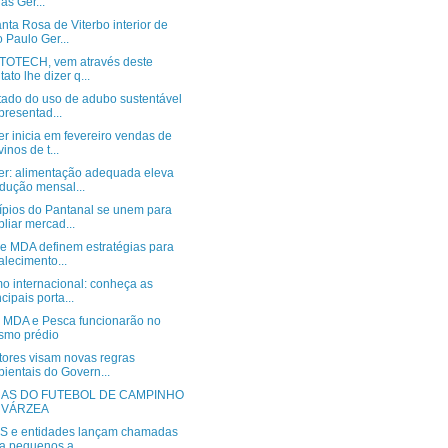
as Ger...
ta Rosa de Viterbo interior de
 Paulo Ger...
TOTECH, vem através deste
tato lhe dizer q...
tado do uso de adubo sustentável
presentad...
r inicia em fevereiro vendas de
vinos de t...
r: alimentação adequada eleva
dução mensal...
ípios do Pantanal se unem para
liar mercad...
e MDA definem estratégias para
talecimento...
o internacional: conheça as
ncipais porta...
 MDA e Pesca funcionarão no
smo prédio
tores visam novas regras
ientais do Govern...
AS DO FUTEBOL DE CAMPINHO
 VÁRZEA
 e entidades lançam chamadas
a pequenos a...