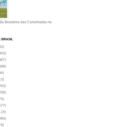
ão Brasileira das Caminhadas na
A BRASIL
03)
043)
067)
489)
94)
10)
203)
209)
70)
577)
115)
093)
76)