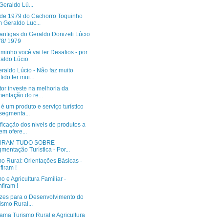
Geraldo Lú...
 de 1979 do Cachorro Toquinho
 Geraldo Luc...
antigas do Geraldo Donizeti Lúcio
8/ 1979
inho você vai ter Desafios - por
aldo Lúcio
raldo Lúcio - Não faz muito
tido ter mui...
or investe na melhoria da
mentação do re...
é um produto e serviço turístico
segmenta...
ficação dos níveis de produtos a
em ofere...
IRAM TUDO SOBRE -
mentação Turística - Por...
o Rural: Orientações Básicas -
firam !
o e Agricultura Familiar -
firam !
rizes para o Desenvolvimento do
ismo Rural...
ama Turismo Rural e Agricultura