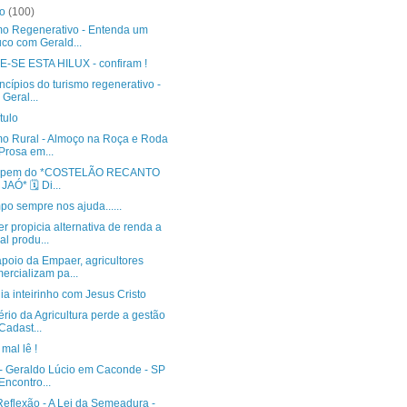
ro
(100)
mo Regenerativo - Entenda um
co com Gerald...
-SE ESTA HILUX - confiram !
ncípios do turismo regenerativo -
 Geral...
tulo
mo Rural - Almoço na Roça e Roda
Prosa em...
cipem do *COSTELÃO RECANTO
JAÓ* 🗓️ Di...
o sempre nos ajuda......
 propicia alternativa de renda a
al produ...
poio da Empaer, agricultores
ercializam pa...
a inteirinho com Jesus Cristo
ério da Agricultura perde a gestão
Cadast...
mal lê !
 - Geraldo Lúcio em Caconde - SP
Encontro...
eflexão - A Lei da Semeadura -