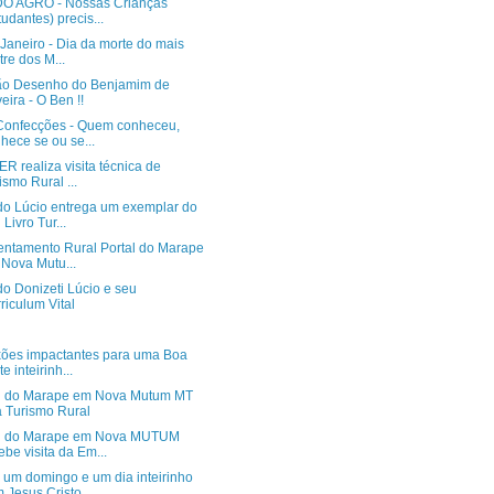
O AGRO - Nossas Crianças
tudantes) precis...
Janeiro - Dia da morte do mais
stre dos M...
ão Desenho do Benjamim de
veira - O Ben !!
Confecções - Quem conheceu,
hece se ou se...
 realiza visita técnica de
ismo Rural ...
do Lúcio entrega um exemplar do
 Livro Tur...
entamento Rural Portal do Marape
Nova Mutu...
o Donizeti Lúcio e seu
riculum Vital
xões impactantes para uma Boa
e inteirinh...
l do Marape em Nova Mutum MT
á Turismo Rural
l do Marape em Nova MUTUM
ebe visita da Em...
 um domingo e um dia inteirinho
 Jesus Cristo