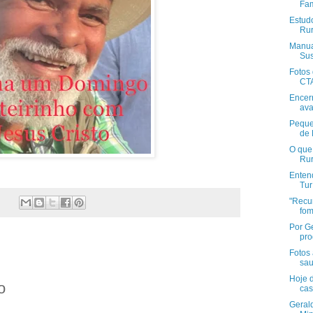
Fam
Estud
Rur
Manual
Sus
Fotos 
CTA
Encer
ava
Peque
de 
O que
Rur
Enten
Turí
"Recu
fom
Por G
prod
Fotos 
sau
Hoje d
o
cas
Gerald