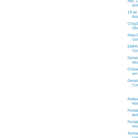
ABC D
(es
19 de 
Ilu
Criaç
Oli
Naja 
con
EMPAER
Tur
Geral
seu
O Ass
em 
Gerald
Cur
Refle
Noit
Ponta
ter
Ponta
rec
Tenha
com