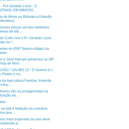
- Por Geraldo Lúcio - O
NTANAL EM MIMOSO...
a de férias na Biblioteca Estevão
Mendonç...
Grosso possui um dos melhores
temas de bib...
do Culto com o Pr. Geraldo Lúcio
aja na I...
antes do IFMT fazem estágio na
paer
r e Seaf marcam presença na 38ª
rida de Reis
XÃO * SALMO 23.* O Senhor é o
 Pastor e na...
a da Agricultura Familiar, fomenta
roduç...
lheres são as protagonistas na
lização da...
tulo
na lata é tradição da culinária
pira que ...
rso mais esperado do ano deve
 realizado p...