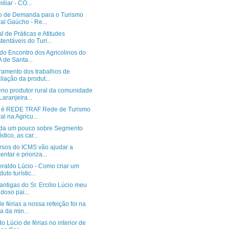
iliar - CO...
o de Demanda para o Turismo
al Gaúcho - Re...
 de Práticas e Atitudes
tentáveis do Turi...
do Encontro dos Agricolinos do
 de Santa...
ramento dos trabalhos de
liação da produt...
no produtor rural da comunidade
Laranjeira...
 é REDE TRAF Rede de Turismo
al na Agricu...
da um pouco sobre Segmento
stico, as car...
rsos do ICMS vão ajudar a
entar e prioriza...
eraldo Lúcio - Como criar um
uto turístic...
antigas do Sr. Ercilio Lúcio meu
doso pai...
e férias a nossa refeição foi na
a da min...
o Lúcio de férias no interior de