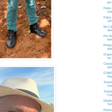
de 
Fotos
com
Fotos 
197
No Cam
Ger
Por Ge
sen
Produt
ali
O que 
na 
Classi
ser
CONF
Seg
Turism
con
Turism
Con
Diret
Tur
Panor