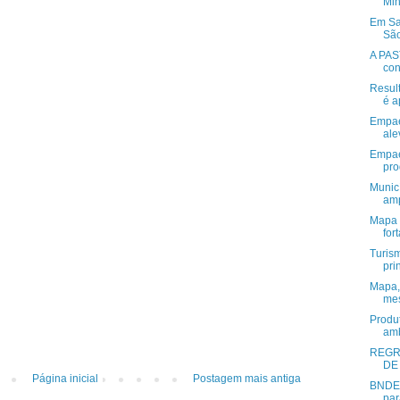
Min
Em San
São
A PAS
con
Resul
é a
Empae
ale
Empae
pro
Munic
amp
Mapa 
for
Turism
pri
Mapa,
me
Produ
amb
REGR
DE
Página inicial
Postagem mais antiga
BNDES
par