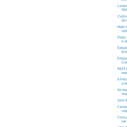
Leiam 
PA
Colôni
de 
Mato 
sis
Fotos 
e N
Estud
Em
Empae
Cor
REFLE
meu
A Feir
a p
As mu
rea
Sem tí
Carne 
cai
Concu
ser