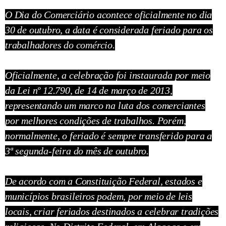
O Dia do Comerciário acontece oficialmente no dia
30 de outubro, a data é considerada feriado para os
trabalhadores do comércio.
Oficialmente, a celebração foi instaurada por meio
da Lei nº 12.790, de 14 de março de 2013,
representando um marco na luta dos comerciantes
por melhores condições de trabalhos. Porém,
normalmente, o feriado é sempre transferido para a
3ª segunda-feira do mês de outubro.
De acordo com a Constituição Federal, estados e
municípios brasileiros podem, por meio de leis
locais, criar feriados destinados a celebrar tradições