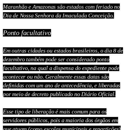
Maranhão e Amazonas são estados com feriado no
Dia de Nossa Senhora da Imaculada Conceição.
Ponto facultativo
Em outras cidades ou estados brasileiros, o dia 8 de
dezembro também pode ser considerado ponto
facultativo, na qual a dispensa do expediente pode
acontecer ou não. Geralmente essas datas são
definidas com um ano de antecedência, e liberadas
por meio de decreto publicado no Diário Oficial.
Esse tipo de liberação é mais comum para os
servidores públicos, pois a maioria dos órgãos em
que atua
m (como escolas municipais e repartições)