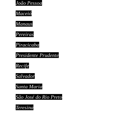
João Pessoa
Maceió
Manaus
Pereiras
Piracicaba
Presidente Prudente
Recife
Salvador
Santa Maria
São José do Rio Preto
Teresina