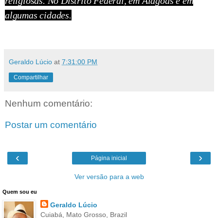
religiosas. No Distrito Federal, em Alagoas e em
algumas cidades.
Geraldo Lúcio
at
7:31:00 PM
Compartilhar
Nenhum comentário:
Postar um comentário
‹
›
Página inicial
Ver versão para a web
Quem sou eu
Geraldo Lúcio
Cuiabá, Mato Grosso, Brazil