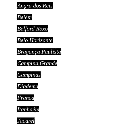
Angra dos Reis
Belém
Belford Roxo
Belo Horizonte
Bragança Paulista
Campina Grande
Campinas
Diadema
Franca
Itanhaém
Jacareí