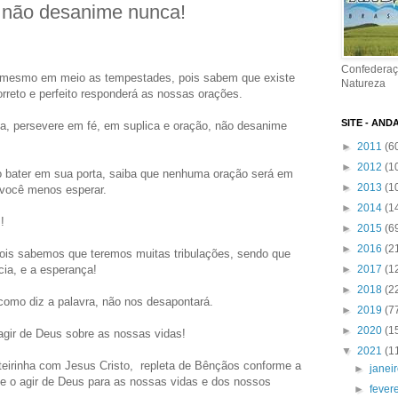
, não desanime nunca!
Confederaç
 mesmo em meio as tempestades, pois sabem que existe
Natureza
reto e perfeito responderá as nossas orações.
SITE - AND
a, persevere em fé, em suplica e oração, não desanime
►
2011
(6
►
2012
(1
bater em sua porta, saiba que nenhuma oração será em
►
2013
(1
o você menos esperar.
►
2014
(1
!
►
2015
(6
►
2016
(2
ois sabemos que teremos muitas tribulações, sendo que
cia, e a esperança!
►
2017
(1
►
2018
(2
omo diz a palavra, não nos desapontará.
►
2019
(7
►
2020
(1
gir de Deus sobre as nossas vidas!
▼
2021
(1
teirinha com Jesus Cristo, repleta de Bênçãos conforme a
►
janei
e o agir de Deus para as nossas vidas e dos nossos
►
fever