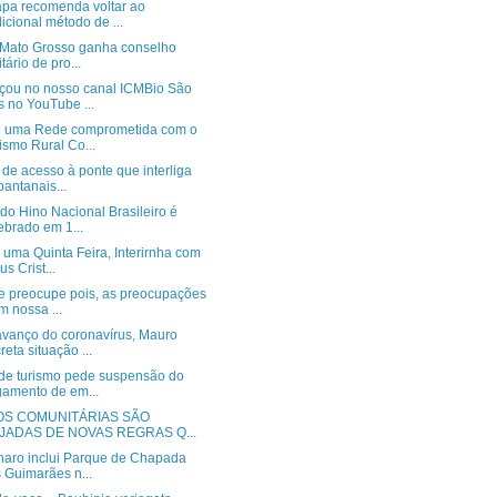
pa recomenda voltar ao
dicional método de ...
: Mato Grosso ganha conselho
itário de pro...
ou no nosso canal ICMBio São
s no YouTube ...
 uma Rede comprometida com o
ismo Rural Co...
de acesso à ponte que interliga
pantanais...
do Hino Nacional Brasileiro é
ebrado em 1...
uma Quinta Feira, Interirnha com
us Crist...
e preocupe pois, as preocupações
am nossa ...
vanço do coronavírus, Mauro
reta situação ...
 de turismo pede suspensão do
amento de em...
OS COMUNITÁRIAS SÃO
IJADAS DE NOVAS REGRAS Q...
naro inclui Parque de Chapada
 Guimarães n...