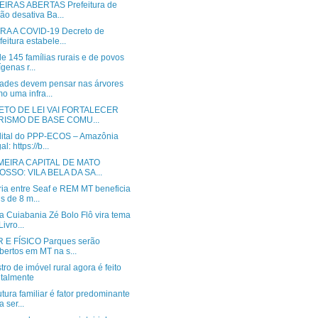
IRAS ABERTAS Prefeitura de
ão desativa Ba...
A A COVID-19 Decreto de
feitura estabele...
e 145 famílias rurais e de povos
ígenas r...
dades devem pensar nas árvores
o uma infra...
ETO DE LEI VAI FORTALECER
RISMO DE BASE COMU...
dital do PPP-ECOS – Amazônia
l: https://b...
MEIRA CAPITAL DE MATO
SSO: VILA BELA DA SA...
ria entre Seaf e REM MT beneficia
s de 8 m...
a Cuiabania Zé Bolo Flô vira tema
Livro...
 E FÍSICO Parques serão
bertos em MT na s...
ro de imóvel rural agora é feito
italmente
utura familiar é fator predominante
a ser...