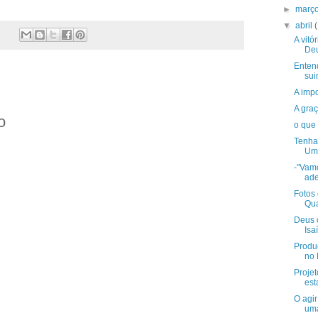
►
març
▼
abril
A vitó
De
Enten
sui
A impo
A gra
o
o que
Tenha 
Uma
-"Vamo
ade
Fotos
Qua
Deus 
Isa
Produ
no 
Projet
est
O agi
uma