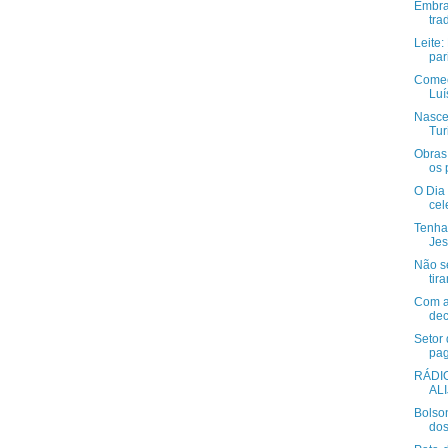
Embra
tra
Leite
par
Começ
Luí
Nasce
Tur
Obras 
os 
O Dia 
cel
Tenha 
Jes
Não s
tir
Com a
dec
Setor
pag
RÁDI
AL
Bolso
dos