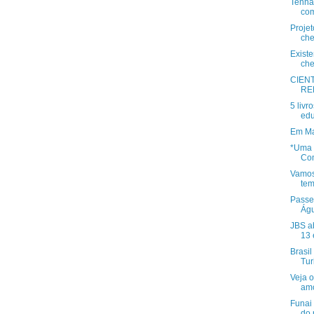
Tenha
com
Projet
che
Exist
che
CIEN
RE
5 livr
ed
Em Mat
*Uma 
Com
Vamos
tem
Passei
Águ
JBS a
13 
Brasil
Tur
Veja 
amo
Funai 
do 