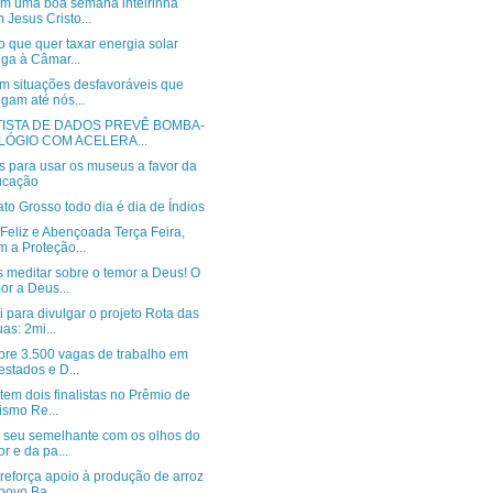
m uma boa semana inteirinha
 Jesus Cristo...
o que quer taxar energia solar
ga à Câmar...
em situações desfavoráveis que
gam até nós...
TISTA DE DADOS PREVÊ BOMBA-
LÓGIO COM ACELERA...
os para usar os museus a favor da
ucação
o Grosso todo dia é dia de Índios
Feliz e Abençoada Terça Feira,
 a Proteção...
 meditar sobre o temor a Deus! O
or a Deus...
 para divulgar o projeto Rota das
as: 2mi...
bre 3.500 vagas de trabalho em
estados e D...
 tem dois finalistas no Prêmio de
ismo Re...
o seu semelhante com os olhos do
r e da pa...
reforça apoio à produção de arroz
povo Ba...