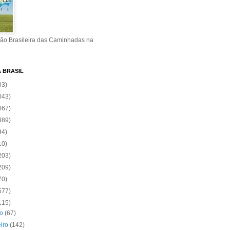
ão Brasileira das Caminhadas na
A BRASIL
03)
043)
067)
489)
94)
10)
203)
209)
70)
577)
115)
ro
(67)
eiro
(142)