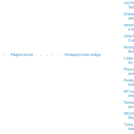
Um Fe
Sem
Empae
ate
Herbi
a d
Uma F
Com
Inscr
Bas
Página inicial
Postagem mais antiga
Cada 
do 
Preoc
que
Produ
his
MT vai
imp
Tenha
per
RECEB
FA
*Uma 
int