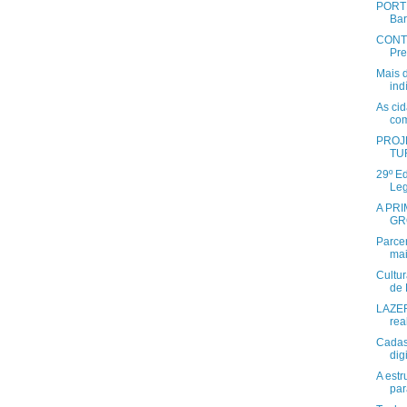
PORTE
Bar
CONTR
Pre
Mais d
ind
As ci
com
PROJ
TU
29º E
Lega
A PRI
GRO
Parce
mai
Cultur
de 
LAZER
rea
Cadast
dig
A estr
par