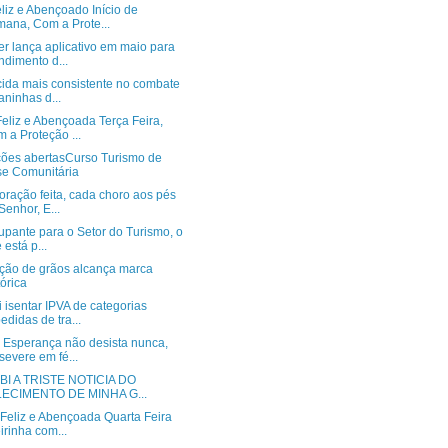
liz e Abençoado Início de
ana, Com a Prote...
r lança aplicativo em maio para
ndimento d...
cida mais consistente no combate
aninhas d...
eliz e Abençoada Terça Feira,
 a Proteção ...
ições abertasCurso Turismo de
e Comunitária
oração feita, cada choro aos pés
Senhor, E...
upante para o Setor do Turismo, o
 está p...
ção de grãos alcança marca
tórica
 isentar IPVA de categorias
edidas de tra...
 Esperança não desista nunca,
severe em fé...
I A TRISTE NOTICIA DO
LECIMENTO DE MINHA G...
Feliz e Abençoada Quarta Feira
eirinha com...