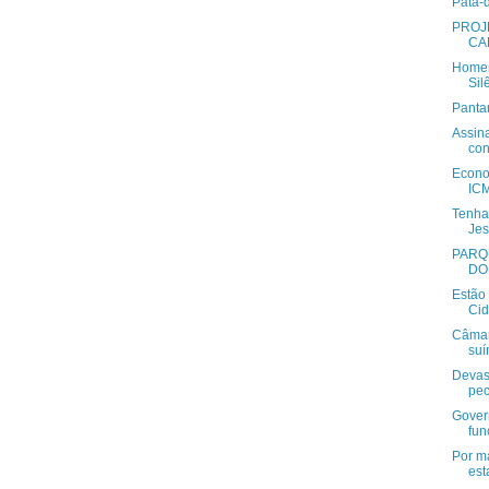
Pata-
PROJE
CA
Homen
Sil
Panta
Assin
con
Econo
ICM
Tenha 
Jes
PARQ
DO
Estão 
Cid
Câmara
suí
Devas
pec
Gover
fun
Por m
est