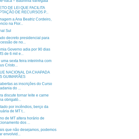
de-vaca – Bauhinia variegata
TO DE LEI QUE FACILITA
PTAÇÃO DE RECURSOS P...
agem a Ana Beatriz Cordeiro,
êncio na Flor...
nal Sul
ado decreto presidencial para
cessão de no...
mia Governo adia por 90 dias
S de 6 mil e...
uma sexta feira inteirinha com
us Cristo...
UE NACIONAL DA CHAPADA
S GUIMARÃES
abertas as inscrições do Curso
adania do ...
 discute tornar leite e carne
na obrigató...
tado por incêndios, berço da
uária de MT t...
no de MT altera horário de
cionamento dos ...
ais que não desejamos, podemos
ar envolvid...