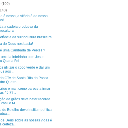
o
(100)
(140)
ria é nossa, a vitória é do nosso
us!
da a cadeia produtiva da
nocultura
rtância da suinocultura brasileira
ça de Deus nos basta!
 é uma Cambada de Peixes ?
um dia inteirinho com Jesus.
 Quarta Fei...
s utilizar o coco verde e dar um
us aos ...
 do CTA de Santa Rita do Passa
tro Quatro....
criou o mal, como parece afirmar
ías 45.7?...
ção de grãos deve bater recorde
Brasil e M...
o de Botelho deve instituir política
adua...
r de Deus sobre as nossas vidas é
 certeza...