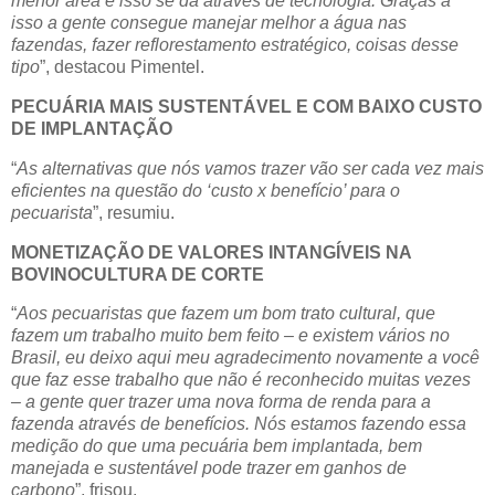
menor área e isso se dá através de tecnologia. Graças a
isso a gente consegue manejar melhor a água nas
fazendas, fazer reflorestamento estratégico, coisas desse
tipo
”, destacou Pimentel.
PECUÁRIA MAIS SUSTENTÁVEL E COM BAIXO CUSTO
DE IMPLANTAÇÃO
“
As alternativas que nós vamos trazer vão ser cada vez mais
eficientes na questão do ‘custo x benefício’ para o
pecuarista
”, resumiu.
MONETIZAÇÃO DE VALORES INTANGÍVEIS NA
BOVINOCULTURA DE CORTE
“
Aos pecuaristas que fazem um bom trato cultural, que
fazem um trabalho muito bem feito – e existem vários no
Brasil, eu deixo aqui meu agradecimento novamente a você
que faz esse trabalho que não é reconhecido muitas vezes
– a gente quer trazer uma nova forma de renda para a
fazenda através de benefícios. Nós estamos fazendo essa
medição do que uma pecuária bem implantada, bem
manejada e sustentável pode trazer em ganhos de
carbono
”, frisou.