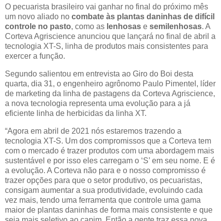
O pecuarista brasileiro vai ganhar no final do próximo mês
um novo aliado no
combate às plantas daninhas de difícil
controle no pasto
, como as
lenhosas
e
semilenhosas
. A
Corteva Agriscience anunciou que lançará no final de abril a
tecnologia XT-S, linha de produtos mais consistentes para
exercer a função.
Segundo salientou em entrevista ao Giro do Boi desta
quarta, dia 31, o engenheiro agrônomo Paulo Pimentel, líder
de marketing da linha de pastagens da Corteva Agriscience,
a nova tecnologia representa uma evolução para a já
eficiente linha de herbicidas da linha XT.
“Agora em abril de 2021 nós estaremos trazendo a
tecnologia XT-S. Um dos compromissos que a Corteva tem
com o mercado é trazer produtos com uma abordagem mais
sustentável e por isso eles carregam o ‘S’ em seu nome. E é
a evolução. A Corteva não para e o nosso compromisso é
trazer opções para que o setor produtivo, os pecuaristas,
consigam aumentar a sua produtividade, evoluindo cada
vez mais, tendo uma ferramenta que controle uma gama
maior de plantas daninhas de forma mais consistente e que
seja mais seletivo ao capim. Então a gente traz essa nova