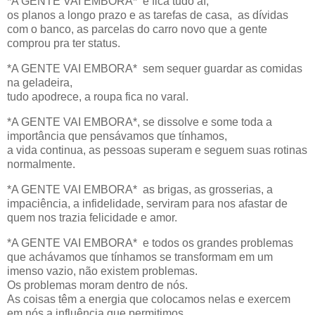
*A GENTE VAI EMBORA* e fica tudo aí,
os planos a longo prazo e as tarefas de casa, as dívidas
com o banco, as parcelas do carro novo que a gente
comprou pra ter status.
*A GENTE VAI EMBORA* sem sequer guardar as comidas
na geladeira,
tudo apodrece, a roupa fica no varal.
*A GENTE VAI EMBORA*, se dissolve e some toda a
importância que pensávamos que tínhamos,
a vida continua, as pessoas superam e seguem suas rotinas
normalmente.
*A GENTE VAI EMBORA* as brigas, as grosserias, a
impaciência, a infidelidade, serviram para nos afastar de
quem nos trazia felicidade e amor.
*A GENTE VAI EMBORA* e todos os grandes problemas
que achávamos que tínhamos se transformam em um
imenso vazio, não existem problemas.
Os problemas moram dentro de nós.
As coisas têm a energia que colocamos nelas e exercem
em nós a influência que permitimos.