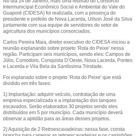
No dia 24 de Janeiro, mais uma reunião do Consórcio
Intermunicipal Econômico Social e Ambiental do Vale do
Guaporé (CIDESA) foi realizada, com a presença do
presidente e prefeito de Nova Lacerda, Uilson José da Silva
juntamente com sua equipe de servidores do setor de
agricultura dos municípios consorciados.
Carlos Pereira Maia, diretor executivo do CIDESA iniciou a
reunião explanando sobre projeto ‘Rota do Peixe’ nessa
região. Participam seis municípios, sendo eles: Campos de
Júlio, Comodoro, Conquista D’Oeste, Nova Lacerda, Pontes
e Lacerda e Vila Bela da Santíssima Trindade.
Foi explanado sobre o projeto ‘Rota do Peixe’ que está
dividido em três fases:
1) Implantação: adquirir veículo, contratação de uma
empresa especializada e a implantação dos tanques
escavados. Serão elaborados 30 projetos sendo eles
distribuídos em 5 por município. Cada município deverá
observar a aptidão para as áreas desses projetos.
2) Aquisição de 2 Retroescavadeiras: nessa fase, consta
prancha para carregar as retroescavadeiras e os caminhões