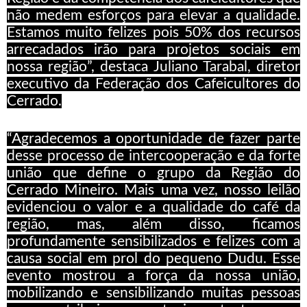
não medem esforços para elevar a qualidade.
Estamos muito felizes pois 50% dos recursos
arrecadados irão para projetos sociais em
nossa região”, destaca Juliano Tarabal, diretor
executivo da Federação dos Cafeicultores do
Cerrado.
“Agradecemos a oportunidade de fazer parte
desse processo de intercooperação e da forte
união que define o grupo da Região do
Cerrado Mineiro. Mais uma vez, nosso leilão
evidenciou o valor e a qualidade do café da
região, mas, além disso, ficamos
profundamente sensibilizados e felizes com a
causa social em prol do pequeno Dudu. Esse
evento mostrou a força da nossa união,
mobilizando e sensibilizando muitas pessoas