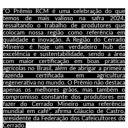
“O Prêmio RCM é uma celebração do que
temos de mais valioso na safra 2024,
ressaltando o trabalho de produtores que
colocam nossa região como referência em
qualidade e inovação. A Região do Cerrado
Mineiro é hoje um verdadeiro hub de
excelência e sustentabilidade, sendo a área
com maior certificação em boas práticas
agrícolas no Brasil, além de abrigar a primeira
fazenda certificada em agricultura
regenerativa no mundo. O Prêmio não destaca
apenas os melhores grãos, mas também o
compromisso constante dos produtores em
fazer do Cerrado Mineiro uma referência
mundial em café”, afirma Gláucio de Castro,
presidente da Federação dos Cafeicultores do
Cerrado.