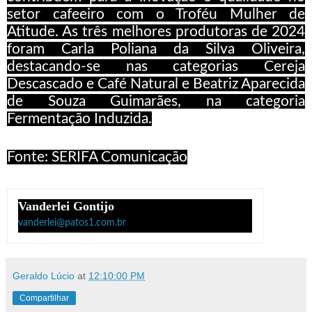
setor cafeeiro com o Troféu Mulher de
Atitude. As três melhores produtoras de 2024
foram Carla Poliana da Silva Oliveira,
destacando-se nas categorias Cereja
Descascado e Café Natural e Beatriz Aparecida
de Souza Guimarães, na categoria
Fermentação Induzida.
Fonte: SERIFA Comunicação
Vanderlei Gontijo
vanderlei@patos1.com.br
Geraldo Lúcio
at
12:10:00 PM
Compartilhar