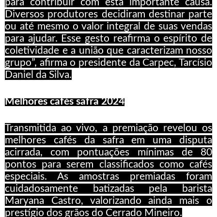
para contribuir com esta importante causa.
Diversos produtores decidiram destinar parte
ou até mesmo o valor integral de suas vendas
para ajudar. Esse gesto reafirma o espírito de
coletividade e a união que caracterizam nosso
grupo”, afirma o presidente da Carpec, Tarcísio
Daniel da Silva.
Melhores caf
é
s safra 2024
Transmitida ao vivo, a premiação revelou os
melhores cafés da safra em uma disputa
acirrada, com pontuações mínimas de 80
pontos para serem classificados como cafés
especiais. As amostras premiadas foram
cuidadosamente batizadas pela barista
Maryana Castro, valorizando ainda mais o
prestígio dos grãos do Cerrado Mineiro.