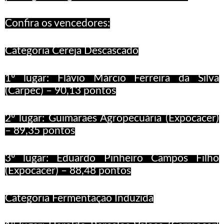
Confira os vencedores:
Categoria Cereja Descascado
1º
lugar: Flávio Márcio Ferreira da Silva
(Carpec) – 90,13 pontos
2º lugar: Guimarães Agropecuária (Expocacer)
– 89,35
pontos
3º lugar: Eduardo Pinheiro Campos Filho
(Expocacer) – 88,48
pontos
Categoria Fermenta
ção Induzida