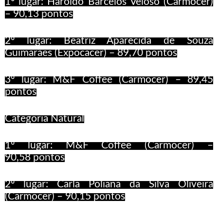
1º lugar: Haroldo Barcelos Veloso (Carmocer)
– 90,13
pontos
2º lugar: Beatriz Aparecida de Souza
Guimarães (Expocacer) – 89,70
pontos
3º
lugar: M&F Coffee (Carmocer) – 89,45
pontos
Categoria Natural
1º
lugar: M&F Coffee (Carmocer) –
90,58
pontos
2º
lugar: Carla Poliana da Silva Oliveira
(Carmocer) – 90,15
pontos