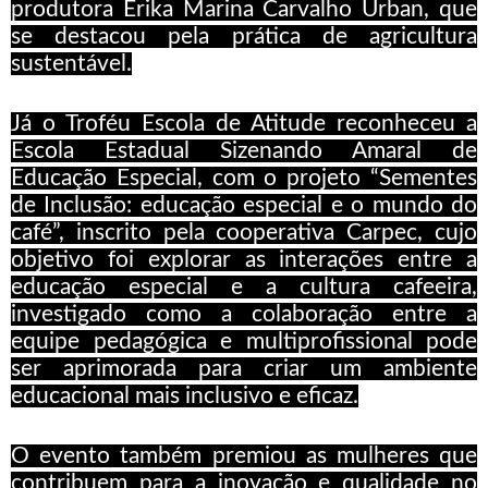
produtora Érika Marina Carvalho Urban, que
se destacou pela prática de agricultura
sustentável.
Já o Troféu Escola de Atitude reconheceu a
Escola Estadual Sizenando Amaral de
Educação Especial, com o projeto “Sementes
de Inclusão: educação especial e o mundo do
café”, inscrito pela cooperativa Carpec, cujo
objetivo foi explorar as interações entre a
educação especial e a cultura cafeeira,
investigado como a colaboração entre a
equipe pedagógica e multiprofissional pode
ser aprimorada para criar um ambiente
educacional mais inclusivo e eficaz.
O evento também premiou as mulheres que
contribuem para a inovação e qualidade no