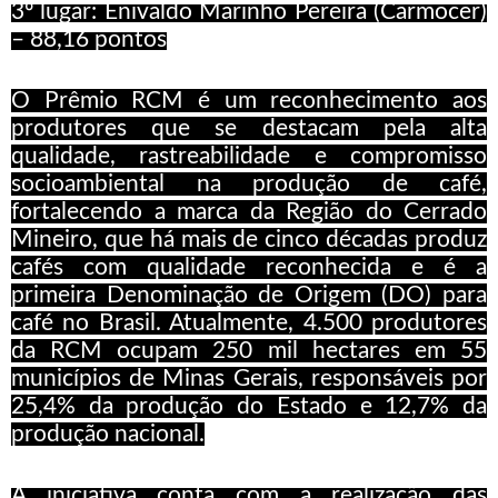
3º
lugar: Enivaldo Marinho Pereira (Carmocer)
– 88,16
pontos
O Prêmio RCM é um reconhecimento aos
produtores que se destacam pela alta
qualidade, rastreabilidade e compromisso
socioambiental na produção de café,
fortalecendo a marca da Região do Cerrado
Mineiro, que há mais de cinco décadas produz
cafés com qualidade reconhecida e é a
primeira Denominação de Origem (DO) para
café no Brasil. Atualmente, 4.500 produtores
da RCM ocupam 250 mil hectares em 55
municípios de Minas Gerais, responsáveis por
25,4% da produção do Estado e 12,7% da
produção nacional.
A iniciativa conta com a realização das