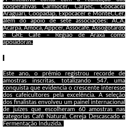
cooperativas Carmocer, Carpec, Coocacer
Araguari, Coopadap, Expocacer e MonteCCer,
além do apoio de sete associações: ACA,
Acarpa, Amoca, Appcer, Assocafé, Assogotardo
e GRE Café – Região de Araxá como
apoiadoras.
Este ano, o prêmio registrou recorde de
amostras inscritas, totalizando 547, uma
conquista que evidencia o crescente interesse
dos cafeicultores pela excelência. A seleção
dos finalistas envolveu um painel internacional
de juízes que escolheram 60 amostras nas
categorias Café Natural, Cereja Descascado e
Fermentação Induzida.