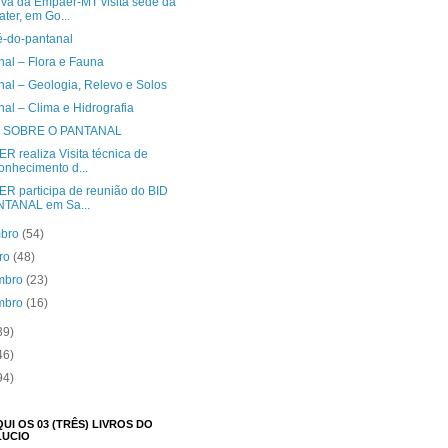
iva da Empaer-MT visita sede da
ter, em Go...
é-do-pantanal
nal – Flora e Fauna
nal – Geologia, Relevo e Solos
al – Clima e Hidrografia
 SOBRE O PANTANAL
R realiza Visita técnica de
onhecimento d...
R participa de reunião do BID
NTANAL em Sa...
mbro
(54)
bro
(48)
mbro
(23)
mbro
(16)
39)
46)
94)
I OS 03 (TRÊS) LIVROS DO
LUCIO