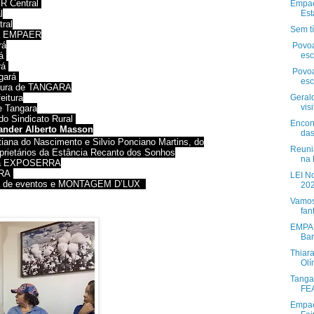
R Central
Empae
l
Est
ral
Sem tí
da EMPAER
rá
Povoa
rá
esc
rá
Povoa
ngará
esc
ultura de TANGARA
eitura
Geral
vis
e Tangara
do Sindicato Rural
Encon
Vander Alberto Masson
das
stiana do Nascimento e Silvio Ponciano Martins, do
Reuni
oprietários da Estância Recanto dos Sonhos
na 
 da EXPOSERRA
RRA
LEI N
esa de eventos e MONTAGEM D’LUX
202
Vamos 
fan
EMPAE
Bar
Thiara
Olí
Tanga
FEA
Empae