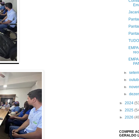
Comit
Ema
Jacar
Panta
Panta
Pantan
TUDO
EMPAE
rec
EMPAE
PA
►
sete
►
outu
►
nove
►
deze
►
2024
(5
►
2025
(5
►
2026
(4
COMPRE AQU
GERALDO 