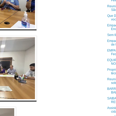
Fei
Reuni
São
Que D
voc
Empae
Enc
Sem tí
Empae
de 
EMPAER
Fed
EQUI
NO
Propri
téc
Reuni
sob
BARR
BA
SAIBA
RE
Assis
cid