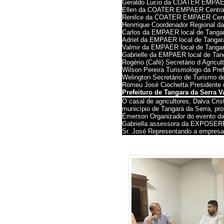
Geraldo Lucio da COATER EMPAE
Ellen da COATER EMPAER Centra
Renilce da COATER EMPAER Cent
Henrrique Coordenador Regional 
Carlos da EMPAER local de Tanga
Adriel da EMPAER local de Tanga
Valmir da EMPAER local de Tanga
Gabrielle da EMPAER local de Ta
Rogério (Café) Secretário d Agric
Wilson Pereira Turismologo da Pref
Welington Secretário de Turismo d
Romeu José Ciochetta Presidente 
Prefeituro de Tangara da Serra 
O casal de agricultores, Dalva Cri
município de Tangará da Serra, pr
Émerson Organizador do evento
Gabriella assessora da EXPOSE
Sr. José Representando a empr