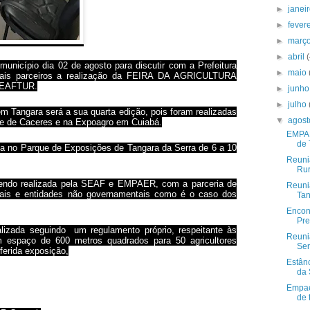
►
janei
►
fever
►
març
►
abril
nicípio dia 02 de agosto para discutir com a Prefeitura
►
maio
emais parceiros a realização da FEIRA DA AGRICULTURA
FEAFTUR.
►
junh
►
julho
 Tangara será a sua quarta edição, pois foram realizadas
▼
agos
pe de Caceres e na Expoagro em Cuiabá.
EMPAE
de 
 no Parque de Exposições de Tangara da Serra de 6 a 10
Reuniã
Rur
endo realizada pela SEAF e EMPAER, com a parceria de
Reuni
tais e entidades não governamentais como é o caso dos
Tan
Encon
Pre
lizada seguindo
um regulamento próprio, respeitante às
Reuni
paço de 600 metros quadrados para 50 agricultores
Ser
eferida exposição,
Estân
da 
Empaer
de 