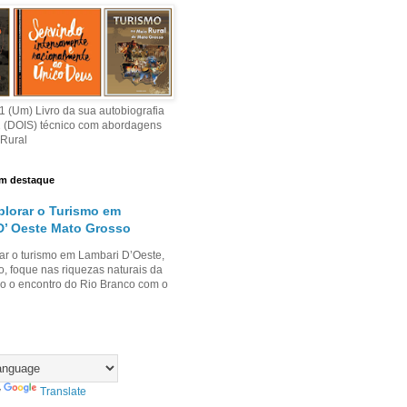
 (Um) Livro da sua autobiografia
2 (DOIS) técnico com abordagens
 Rural
m destaque
lorar o Turismo em
D’ Oeste Mato Grosso
ar o turismo em Lambari D’Oeste,
, foque nas riquezas naturais da
o o encontro do Rio Branco com o
y
Translate