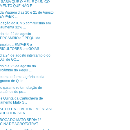
 SABIA QUE O MEL É O ÚNICO
IMENTO QUE NÃO E...
 da Viagem dias 20 e 21 de Agosto
EMPAER ...
adação do ICMS com turismo em
aumenta 32% ...
do dia 22 de agosto
TERCÂMBIO dE PEQUI da...
câmbio da EMPAER e
RICULTORES em GOIAS
dia 24 de agosto intercâmbio do
UI de GO...
do dia 25 de agosto do
ercâmbio do Pequi ...
toma reforma agrária e cria
grama de Quin...
ho garante reformulação de
oratórios de pe...
os Quinta da Cartucheira de
ramento Mato G...
SITOR DA FEAFTUR EM ÊNFASE
RODUTOR SILA...
 BOCA DO MATO SEDIA 1ª
ICINA DE AGROEXTRAT...