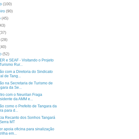
ro
(100)
eiro
(90)
o
(45)
(43)
(37)
o
(28)
(40)
to
(52)
R e SEAF - Visitando o Projeto
Turismo Rur...
o com a Diretoria do Sindicato
al de Tang...
ão na Secretaria de Turismo de
gara da Se...
tro com o Neurilan Fraga
sidente da AMM e...
ão como o Prefeito de Tangara da
ra para d...
cia Recanto dos Sonhos Tangará
Serra MT
 apoia oficina para sinalização
trilha em...