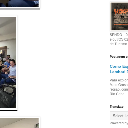
SENDO: - 01
e outrOS 0
de Turismo
Postagem e
Como Exp
Lambari 
Para explor
Mato Grosso
região, com
Rio Caba...
Translate
Powered b