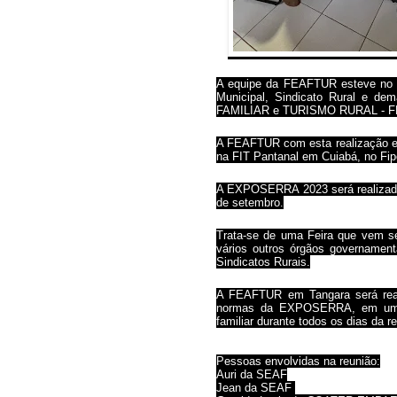
A equipe da FEAFTUR esteve no mu
Municipal, Sindicato Rural e d
FAMILIAR e TURISMO RURAL - 
A FEAFTUR com esta realização em
na FIT Pantanal em Cuiabá, no Fi
A EXPOSERRA 2023 será realizada
de setembro.
Trata-se de uma Feira que vem s
vários outros órgãos governamen
Sindicatos Rurais.
A FEAFTUR em Tangara será rea
normas da EXPOSERRA, em um es
familiar durante todos os dias da r
Pessoas envolvidas na reunião:
Auri da SEAF
Jean da SEAF