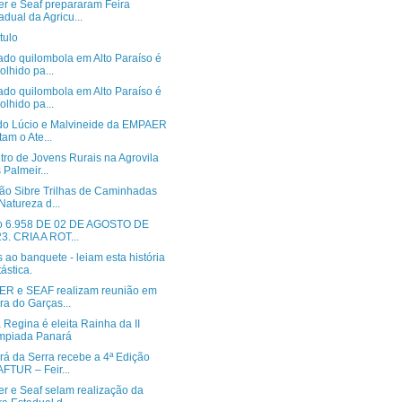
r e Seaf prepararam Feira
adual da Agricu...
tulo
do quilombola em Alto Paraíso é
olhido pa...
do quilombola em Alto Paraíso é
olhido pa...
do Lúcio e Malvineide da EMPAER
itam o Ate...
tro de Jovens Rurais na Agrovila
 Palmeir...
ão Sibre Trilhas de Caminhadas
Natureza d...
o 6.958 DE 02 DE AGOSTO DE
3. CRIA A ROT...
ao banquete - leiam esta história
tástica.
R e SEAF realizam reunião em
ra do Garças...
 Regina é eleita Rainha da II
mpiada Panará
rá da Serra recebe a 4ª Edição
FTUR – Feir...
r e Seaf selam realização da