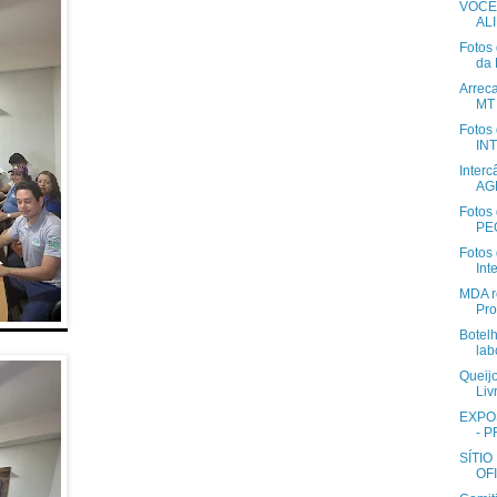
VOCÊ
AL
Fotos
da 
Arrec
MT 
Fotos 
IN
Inter
AG
Fotos 
PEQ
Fotos 
Int
MDA re
Pro
Botel
lab
Queij
Liv
EXPO
- P
SÍTIO
OF