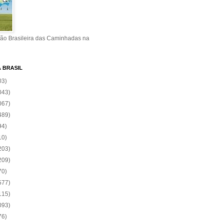
ão Brasileira das Caminhadas na
A BRASIL
03)
043)
067)
489)
94)
10)
203)
209)
70)
577)
115)
093)
76)