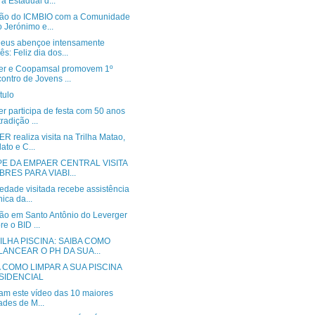
ra Estadual d...
ão do ICMBIO com a Comunidade
 Jerónimo e...
eus abençoe intensamente
ês: Feliz dia dos...
r e Coopamsal promovem 1º
ontro de Jovens ...
tulo
r participa de festa com 50 anos
tradição ...
 realiza visita na Trilha Matao,
ato e C...
PE DA EMPAER CENTRAL VISITA
BRES PARA VIABI...
edade visitada recebe assistência
nica da...
ão em Santo Antônio do Leverger
re o BID ...
ILHA PISCINA: SAIBA COMO
LANCEAR O PH DA SUA...
 COMO LIMPAR A SUA PISCINA
SIDENCIAL
tam este vídeo das 10 maiores
ades de M...