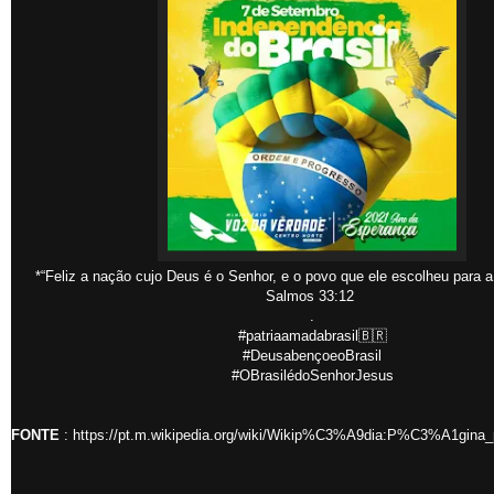
*“Feliz a nação cujo Deus é o Senhor, e o povo que ele escolheu para a
‭‭Salmos‬ ‭33:12‬
.
#patriaamadabrasil🇧🇷
#DeusabençoeoBrasil
#OBrasilédoSenhorJesus
FONTE
: https://pt.m.wikipedia.org/wiki/Wikip%C3%A9dia:P%C3%A1gina_p