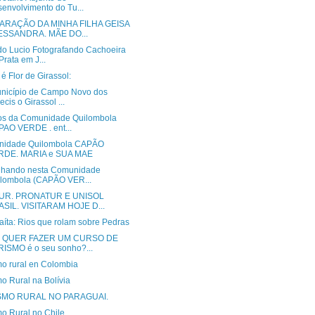
envolvimento do Tu...
ARAÇÃO DA MINHA FILHA GEISA
ESSANDRA. MÃE DO...
do Lucio Fotografando Cachoeira
Prata em J...
é Flor de Girassol:
nicípio de Campo Novo dos
ecis o Girassol ...
os da Comunidade Quilombola
AO VERDE . ent...
idade Quilombola CAPÃO
RDE. MARIA e SUA MAE
lhando nesta Comunidade
lombola (CAPÃO VER...
UR. PRONATUR E UNISOL
SIL. VISITARAM HOJE D...
aíta: Rios que rolam sobre Pedras
 QUER FAZER UM CURSO DE
ISMO é o seu sonho?...
mo rural en Colombia
o Rural na Bolívia
SMO RURAL NO PARAGUAI.
mo Rural no Chile