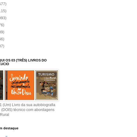
577)
115)
093)
76)
39)
46)
87)
I OS 03 (TRÊS) LIVROS DO
LUCIO
 (Um) Livro da sua autobiografia
2 (DOIS) técnico com abordagens
 Rural
m destaque