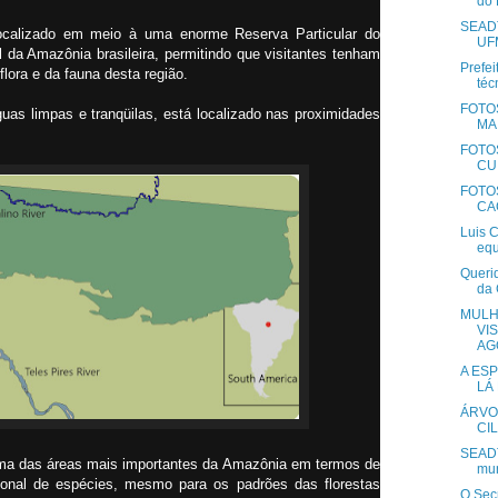
do 
SEAD
localizado em meio à uma enorme Reserva Particular do
UFM
 da Amazônia brasileira, permitindo que visitantes tenham
Prefei
lora e da fauna desta região.
téc
FOTOS
uas limpas e tranqüilas, está localizado nas proximidades
MAI
FOTOS
CUI
FOTOS
CA
Luis 
equ
Queri
da 
MULH
VI
AG
A ESP
LÁ
ÁRVO
CI
SEADT
ma das áreas mais importantes da Amazônia em termos de
mun
ional de espécies, mesmo para os padrões das florestas
O Secr