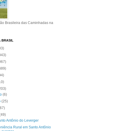
ão Brasileira das Caminhadas na
A BRASIL
03)
043)
067)
489)
94)
10)
203)
ro
(6)
o
(25)
(67)
(49)
nto Antônio do Leverger
niência Rural em Santo Antônio