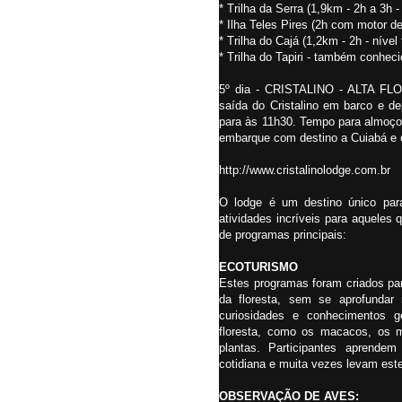
* Trilha da Serra (1,9km - 2h a 3h -
* Ilha Teles Pires (2h com motor d
* Trilha do Cajá (1,2km - 2h - nível 
* Trilha do Tapiri - também conhec
5º dia - CRISTALINO - ALTA FL
saída do Cristalino em barco e dep
para às 11h30. Tempo para almoço (
embarque com destino a Cuiabá e 
http://www.cristalinolodge.com.br
O lodge é um destino único par
atividades incríveis para aqueles 
de programas principais:
ECOTURISMO
Estes programas foram criados p
da floresta, sem se aprofundar
curiosidades e conhecimentos g
floresta, como os macacos, os m
plantas. Participantes aprende
cotidiana e muita vezes levam est
OBSERVAÇÃO DE AVES: