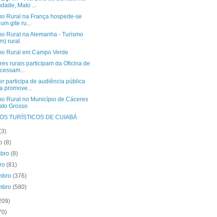
ndade, Mato ...
mo Rural na França hospede-se
um gite ru...
mo Rural na Alemanha - Turismo
m) rural.
mo Rural em Campo Verde
es rurais participam da Oficina de
cessam...
r participa de audiência pública
a promove...
mo Rural no Município de Cáceres
ato Grosso
OS TURÍSTICOS DE CUIABÁ
(3)
to
(8)
mbro
(8)
bro
(81)
mbro
(376)
mbro
(580)
209)
70)