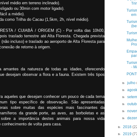
 nível médio em terreno inclinado).
Tri
esligado ou 30min com motor ligado).
Turis
fácil a médio).
em 
ida como Trilha do Cacau (1,5km, 2h, nível médio).
Turis
(be
ORESTA / CUIABÁ / ORIGEM (C) - Por volta das 10h00,
Turis
ois traslado terrestre até Alta Floresta. Chegada prevista
Mulher
não incluso) e traslado ao aeroporto de Alta Floresta para
Pro
conexão de retorno à origem.
Empae
par
Turis
- M
a amantes da natureza de todas as idades, oferecendo
PONT
que desejam observar a flora e a fauna. Existem três tipos
►
julho
►
agos
ara aqueles que desejam conhecer um pouco de cada tema
►
sete
 num tipo específico de observação. São apresentadas
►
outu
erais sobre muitas das espécies mais fascinantes da
►
nove
amíferos da grande porte, as aves, as borboletas e as
►
deze
m sobre a importância destes animais para nossa vida
e conhecimento de volta para casa.
►
2018
(2
►
2019
(7