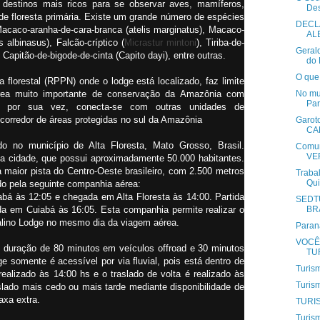
s destinos mais ricos para se observar aves, mamíferos,
Des
de floresta primária. Existe um grande número de espécies
DECL
caco-aranha-de-cara-branca (atelis marginatus), Macaco-
AL
 albinasus), Falcão-críptico (
Micrastur mintoni
), Tiriba-de-
Geral
, Capitão-de-bigode-de-cinta (Capito dayi), entre outras.
do 
O que 
florestal (RPPN) onde o lodge está localizado, faz limite
ea muito importante de conservação da Amazônia com
No mu
Par
e, por sua vez, conecta-se com outras unidades de
orredor de áreas protegidas no sul da Amazônia
Garot
CAP
do no município de Alta Floresta, Mato Grosso, Brasil.
Comun
VE
ta cidade, que possui aproximadamente 50.000 habitantes.
 maior pista do Centro-Oeste brasileiro, com 2.500 metros
Traba
Qui
ado pela seguinte companhia aérea:
iabá às 12:05 e chegada em Alta Floresta às 14:00. Partida
SEDT
da em Cuiabá às 16:05. Esta companhia permite realizar o
BRA
stalino Lodge no mesmo dia da viagem aérea.
Paran
VOCÊ
m duração de 80 minutos em veículos offroad e 30 minutos
TUR
e somente é acessível por via fluvial, pois está dentro de
Turis
ealizado às 14:00 hs e o traslado de volta é realizado às
Turism
aslado mais cedo ou mais tarde mediante disponibilidade de
axa extra.
TURI
Turis