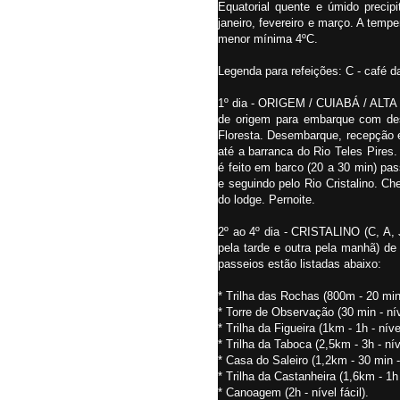
Equatorial quente e úmido preci
janeiro, fevereiro e março. A tem
menor mínima 4ºC.
Legenda para refeições: C - café da
1º dia - ORIGEM / CUIABÁ / ALTA
de origem para embarque com des
Floresta. Desembarque, recepção e 
até a barranca do Rio Teles Pires. 
é feito em barco (20 a 30 min) pas
e seguindo pelo Rio Cristalino. C
do lodge. Pernoite.
2º ao 4º dia - CRISTALINO (C, A, J
pela tarde e outra pela manhã) d
passeios estão listadas abaixo:
* Trilha das Rochas (800m - 20 min -
* Torre de Observação (30 min - níve
* Trilha da Figueira (1km - 1h - nível
* Trilha da Taboca (2,5km - 3h - níve
* Casa do Saleiro (1,2km - 30 min - 
* Trilha da Castanheira (1,6km - 1h 
* Canoagem (2h - nível fácil).