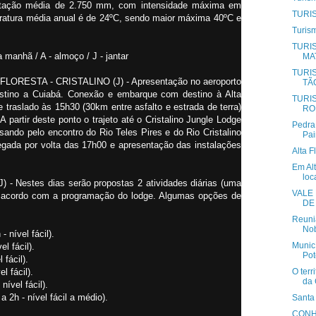
pitação média de 2.750 mm, com intensidade máxima em
TURI
peratura média anual é de 24ºC, sendo maior máxima 40ºC e
Turism
TURI
 manhã / A - almoço / J - jantar
MA
TURI
 FLORESTA - CRISTALINO (J) - Apresentação no aeroporto
TÃ
tino a Cuiabá. Conexão e embarque com destino à Alta
TURI
traslado às 15h30 (30km entre asfalto e estrada de terra)
RO
A partir deste ponto o trajeto até o Cristalino Jungle Lodge
Pedra 
sando pelo encontro do Rio Teles Pires e do Rio Cristalino
Pai
hegada por volta das 17h00 e apresentação das instalações
Alta F
Em Alt
loc
) - Nestes dias serão propostas 2 atividades diárias (uma
VALE
e acordo com a programação do lodge. Algumas opções de
DE
Reuni
Nob
 nível fácil).
Munic
l fácil).
Pot
 fácil).
l fácil).
O terr
da 
nível fácil).
a 2h - nível fácil a médio).
Santa
CONHE