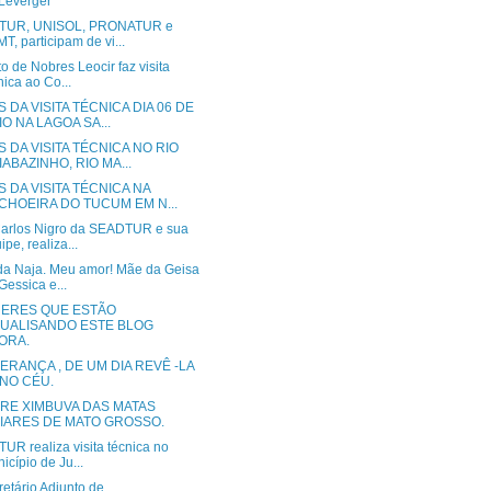
Leverger
TUR, UNISOL, PRONATUR e
T, participam de vi...
to de Nobres Leocir faz visita
nica ao Co...
 DA VISITA TÉCNICA DIA 06 DE
O NA LAGOA SA...
 DA VISITA TÉCNICA NO RIO
ABAZINHO, RIO MA...
 DA VISITA TÉCNICA NA
CHOEIRA DO TUCUM EM N...
Carlos Nigro da SEADTUR e sua
ipe, realiza...
da Naja. Meu amor! Mãe da Geisa
Gessica e...
ERES QUE ESTÃO
SUALISANDO ESTE BLOG
ORA.
ERANÇA , DE UM DIA REVÊ -LA
 NO CÉU.
RE XIMBUVA DAS MATAS
LIARES DE MATO GROSSO.
UR realiza visita técnica no
icípio de Ju...
etário Adjunto de