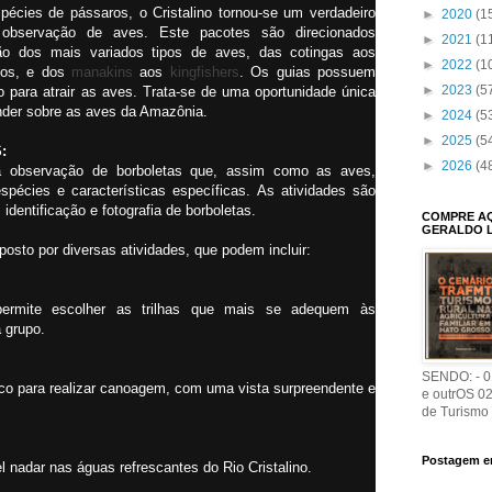
pécies de pássaros, o Cristalino tornou-se um verdadeiro
►
2020
(1
observação de aves. Este pacotes são direcionados
►
2021
(1
ão dos mais variados tipos de aves, das cotingas aos
►
2022
(1
ios, e dos
manakins
aos
kingfishers
. Os guias possuem
►
2023
(5
o para atrair as aves. Trata-se de uma oportunidade única
ender sobre as aves da Amazônia.
►
2024
(5
►
2025
(5
S:
►
2026
(4
 observação de borboletas que, assim como as aves,
écies e características específicas. As atividades são
identificação e fotografia de borboletas.
COMPRE AQU
GERALDO 
sto por diversas atividades, que podem incluir:
permite escolher as trilhas que mais se adequem às
 grupo.
SENDO: - 01
tico para realizar canoagem, com uma vista surpreendente e
e outrOS 0
de Turismo
Postagem e
el nadar nas águas refrescantes do Rio Cristalino.