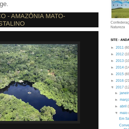
ge.
O - AMAZÔNIA MATO-
STALINO
Confederaç
Natureza
SITE - AND
►
2011
(6
►
2012
(1
►
2013
(1
►
2014
(1
►
2015
(6
►
2016
(2
▼
2017
(1
►
janei
►
març
►
abril
▼
maio
Em Sa
Conve