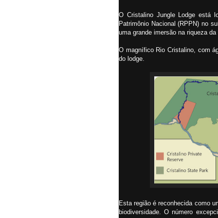
O Cristalino Jungle Lodge está 
Patrimônio Nacional (RPPN) no sul
uma grande imersão na riqueza da f
O magnífico Rio Cristalino, com ág
do lodge.
Esta região é reconhecida como u
biodiversidade. O número excepc