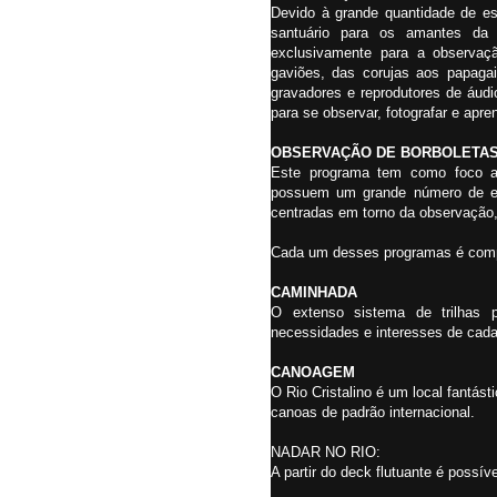
Devido à grande quantidade de es
santuário para os amantes da 
exclusivamente para a observaç
gaviões, das corujas aos papaga
gravadores e reprodutores de áudi
para se observar, fotografar e apr
OBSERVAÇÃO DE BORBOLETA
Este programa tem como foco a
possuem um grande número de esp
centradas em torno da observação, 
Cada um desses programas é compo
CAMINHADA
O extenso sistema de trilhas 
necessidades e interesses de cada
CANOAGEM
O Rio Cristalino é um local fantás
canoas de padrão internacional.
NADAR NO RIO:
A partir do deck flutuante é possív