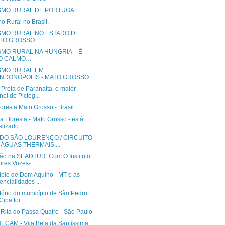
SMO RURAL DE PORTUGAL
o Rural no Brasil.
SMO RURAL NO ESTADO DE
TO GROSSO
SMO RURAL NA HUNGRIA – É
O CALMO…
SMO RURAL EM
NDONÓPOLIS - MATO GROSSO
Preta de Paranaita, o maior
nel de Pictog...
loresta Mato Grosso - Brasil
a Floresta - Mato Grosso - está
alizado ...
 DO SÃO LOURENÇO / CIRCUITO
 ÁGUAS THERMAIS ...
ão na SEADTUR. Com O Instituto
res Vozes- ...
ípio de Dom Aquino - MT e as
encialidades ...
itório do município de São Pedro
Cipa foi...
 Rita do Passa Quatro - São Paulo
ÇAM - Vila Bela da Santíssima