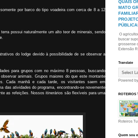
QUAIS O
MATO GR
s somente por barco do tipo voadeira com cerca de 8 a 12
FAMILIA
PROJETO
PÚBLICA
terra possui naturalmente um alto teor de minerais, sendo
O agriculto
te.
buscar sup
grossense d
Extensão Ru
trativos do lodge devido à possibilidade de se observar a
Translate
ividades para grupos com no máximo 8 pessoas, buscando
 observar animais. Grupos maiores do que este montante
Powered b
es. Cada manhã e cada tarde, os visitantes saem em
 uma das atividades do programa, encontrando-se novemente
nte as refeições. Nossos itinerários são flexíveis para uma
ROTEIROS 
Roteiros Tu
Quem sou 