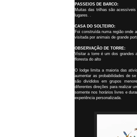
PASSEIOS DE BARCO:
Muitas das trilhas são acessívei
lugares. .
CASA DO SOLTEIRO:
Foi construída numa região onde a 
visitada por animais de grande por
OBSERVAÇÃO DE TORRE:
Visitar a torre é um dos grandes a
floresta do alto
O lodge limita a maioria das at
aumentar as probabilidades de se
são divididos em grupos menor
diferentes direções para realizar
somente nos horários livres e dura
experiência personalizada.