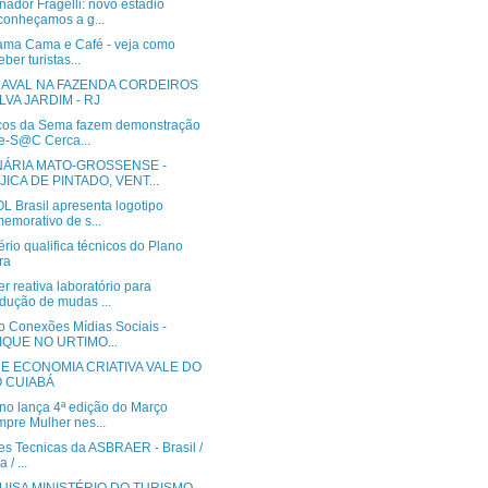
ador Fragelli: novo estádio
onheçamos a g...
ama Cama e Café - veja como
eber turistas...
AVAL NA FAZENDA CORDEIROS
ILVA JARDIM - RJ
cos da Sema fazem demonstração
e-S@C Cerca...
NÁRIA MATO-GROSSENSE -
JICA DE PINTADO, VENT...
L Brasil apresenta logotipo
emorativo de s...
ério qualifica técnicos do Plano
ra
 reativa laboratório para
dução de mudas ...
o Conexões Mídias Sociais -
IQUE NO URTIMO...
DE ECONOMIA CRIATIVA VALE DO
O CUIABÁ
no lança 4ª edição do Março
pre Mulher nes...
es Tecnicas da ASBRAER - Brasil /
a / ...