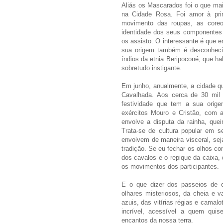
Aliás os Mascarados foi o que ma
na Cidade Rosa. Foi amor à prim
movimento das roupas, as coreo
identidade dos seus componentes
os assisto. O interessante é que 
sua origem também é desconheci
índios da etnia Beripoconé, que ha
sobretudo instigante.
Em junho, anualmente, a cidade qu
Cavalhada. Aos cerca de 30 mil 
festividade que tem a sua orig
exércitos Mouro e Cristão, com 
envolve a disputa da rainha, que
Trata-se de cultura popular em s
envolvem de maneira visceral, se
tradição. Se eu fechar os olhos co
dos cavalos e o repique da caixa, 
os movimentos dos participantes.
E o que dizer dos passeios de c
olhares misteriosos, da cheia e 
azuis, das vitírias régias e camal
incrível, acessível a quem quis
encantos da nossa terra.