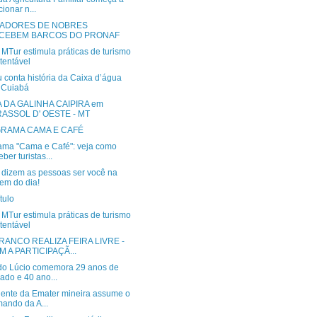
cionar n...
ADORES DE NOBRES
CEBEM BARCOS DO PRONAF
MTur estimula práticas de turismo
tentável
 conta história da Caixa d’água
 Cuiabá
 DA GALINHA CAIPIRA em
RASSOL D' OESTE - MT
RAMA CAMA E CAFÉ
ama "Cama e Café": veja como
eber turistas...
 dizem as pessoas ser você na
em do dia!
tulo
MTur estimula práticas de turismo
tentável
RANCO REALIZA FEIRA LIVRE -
M A PARTICIPAÇÃ...
do Lúcio comemora 29 anos de
ado e 40 ano...
dente da Emater mineira assume o
ando da A...