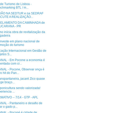
 de Turismo de Lisboa -
chmarking BTL / m...
IÃO NA SEDTUR e na SEDRAF
SCUTE A REALIZAÇÃO...
ELAMENTO DA CAMINHADA de
UCARANA - PR
o inícia obra de revitalização da
gadeira
investe em plano nacional de
moção do turismo
icação Internacional em Gestão de
jetos S...
NAL - Em Pocone a economia é
entada com cr...
NAL - Pocone, Observar onça é
o hit do Pan...
anspantaneira, jacaré Zico quase
nge braço...
ponicultura sendo valorizada!
eriencia ...
INFORMATIVO -- 7/14 ‏- GTP - APL
NAL - Pantaneiro e desafio de
ar o gado p...
NAL - Poconé é cidade de