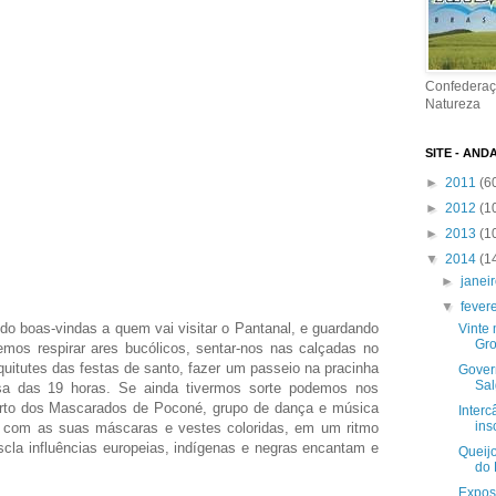
Confederaç
Natureza
SITE - AND
►
2011
(6
►
2012
(1
►
2013
(1
▼
2014
(1
►
janei
▼
fever
do boas-vindas a quem vai visitar o Pantanal, e guardando
Vinte 
Gro
emos respirar ares bucólicos, sentar-nos nas calçadas no
 quitutes das festas de santo, fazer um passeio na pracinha
Govern
Sal
a das 19 horas. Se ainda tivermos sorte podemos nos
rto dos Mascarados de Poconé, grupo de dança e música
Interc
ins
com as suas máscaras e vestes coloridas, em um ritmo
cla influências europeias, indígenas e negras encantam e
Queij
do 
Expos