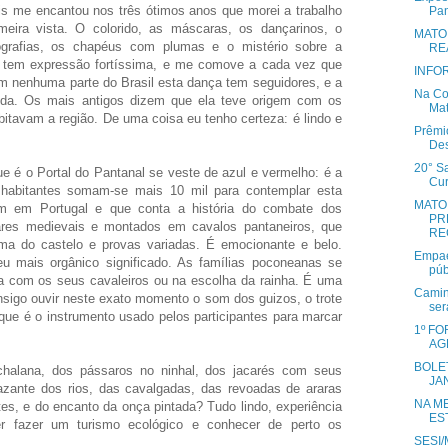
is me encantou nos três ótimos anos que morei a trabalho
Pan
eira vista. O colorido, as máscaras, os dançarinos, o
MATO
grafias, os chapéus com plumas e o mistério sobre a
RE
 tem expressão fortíssima, e me comove a cada vez que
INFOR
em nenhuma parte do Brasil esta dança tem seguidores, e a
Na Co
da. Os mais antigos dizem que ela teve origem com os
Mat
bitavam a região. De uma coisa eu tenho certeza: é lindo e
Prêmi
Des
20° S
e é o Portal do Pantanal se veste de azul e vermelho: é a
Curi
habitantes somam-se mais 10 mil para contemplar esta
MATO
em em Portugal e que conta a história do combate dos
PR
ares medievais e montados em cavalos pantaneiros, que
RE
ima do castelo e provas variadas. É emocionante e belo.
Empae
eu mais orgânico significado. As famílias poconeanas se
púb
ja com os seus cavaleiros ou na escolha da rainha. É uma
Camin
nsigo ouvir neste exato momento o som dos guizos, o trote
ser
que é o instrumento usado pelos participantes para marcar
1º F
AG
BOLET
halana, dos pássaros no ninhal, dos jacarés com seus
JA
vazante dos rios, das cavalgadas, das revoadas de araras
NA M
otes, e do encanto da onça pintada? Tudo lindo, experiência
ES
er fazer um turismo ecológico e conhecer de perto os
SESI/