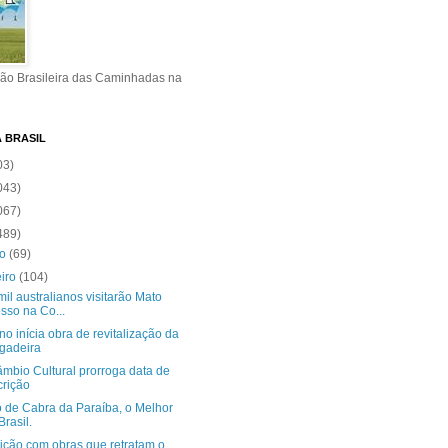
ão Brasileira das Caminhadas na
A BRASIL
03)
043)
067)
489)
ro
(69)
eiro
(104)
mil australianos visitarão Mato
sso na Co...
o inícia obra de revitalização da
gadeira
âmbio Cultural prorroga data de
crição
o de Cabra da Paraíba, o Melhor
Brasil.
ição com obras que retratam o