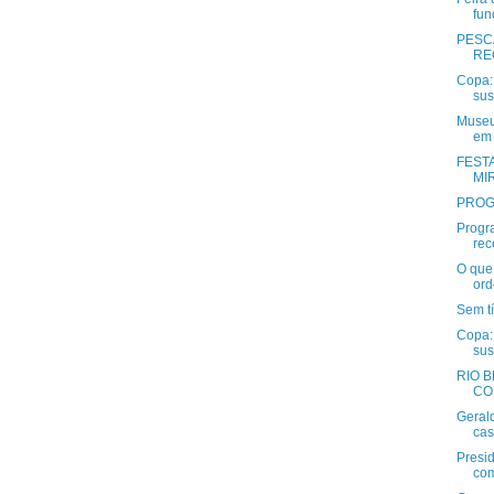
fun
PESC
RE
Copa: 
sus
Museu
em
FESTA
MI
PROG
Progr
rec
O que
ord
Sem tí
Copa: 
sus
RIO B
CO
Geral
cas
Presi
com