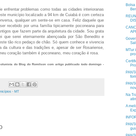
Bolsa
 de enfrentar problemas como todas as cidades interioranas
Ben
ste município localizado a 94 km de Cuiabá é com certeza
REUN
onversa, qualquer um sente-se em casa. Feliz daquele que
DI
er recebido por uma família tipicamente poconeana para
CANC
tigos que fazem parte da arquitetura da cidade. Sou grata
AP
sei que serei eternamente abençoada por São Benedito e
Govern
deste tão rico pedaço de chão. Só quem conhece e vivencia
Sal
a da cultura e das tradições e, apesar de ser Rosariense,
MTur 
 meu coração também é poconeano, meu coração é rosa.
pro
Certif
 colunista do Blog do Romilson com artigo publicado todo domingo -
Pro
PANTA
fom
PANTA
nov
nicípios - MT
Na Tr
ati
A meli
Exp
PANTA
o
gui
PANTA