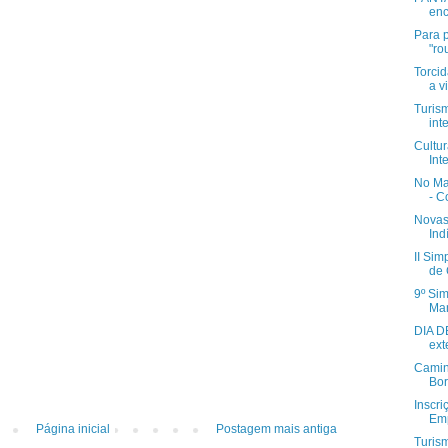
enc
Para 
"rou
Torci
a v
Turis
int
Cultu
Int
No Ma
- C
Novas
Ind
II Sim
de 
9º Sim
Man
DIA D
ext
Camin
Bor
Inscri
Emp
Página inicial
Postagem mais antiga
Turis