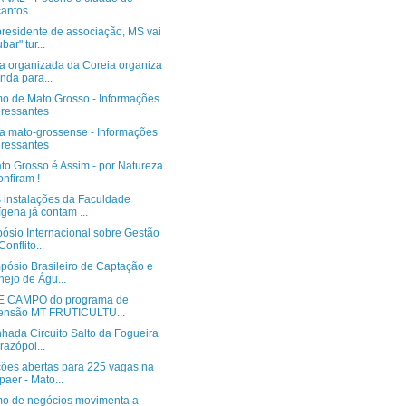
antos
presidente de associação, MS vai
bar" tur...
da organizada da Coreia organiza
inda para...
mo de Mato Grosso - Informações
eressantes
ra mato-grossense - Informações
eressantes
to Grosso é Assim - por Natureza
onfiram !
 instalações da Faculdade
ígena já contam ...
pósio Internacional sobre Gestão
Conflito...
pósio Brasileiro de Captação e
ejo de Águ...
E CAMPO do programa de
ensão MT FRUTICULTU...
hada Circuito Salto da Fogueira
razópol...
ções abertas para 225 vagas na
aer - Mato...
mo de negócios movimenta a