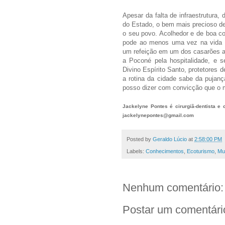
Apesar da falta de infraestrutura,
do Estado, o bem mais precioso de
o seu povo. Acolhedor e de boa c
pode ao menos uma vez na vida s
um refeição em um dos casarões an
a Poconé pela hospitalidade, e 
Divino Espírito Santo, protetores 
a rotina da cidade sabe da pujanç
posso dizer com convicção que o
Jackelyne Pontes é cirurgiã-dentista e
jackelynepontes@gmail.com
Posted by
Geraldo Lúcio
at
2:58:00 PM
Labels:
Conhecimentos
,
Ecoturismo
,
Mu
Nenhum comentário:
Postar um comentári