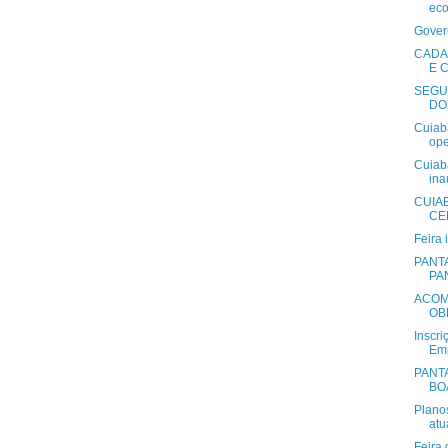
eco
Gover
CADA
E C
SEGU
DO
Cuiab
ope
Cuiab
ina
CUIA
CE
PANT
PA
ACOM
OB
Inscri
Em
PANT
BO
Plano
atu
Feira 