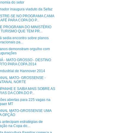
nomia do setor
nador inaugura viaduto da Sefaz
STRE-SE NO PROGRAMA CAMA
AFÉ PARA COPA DO P...
E PROGRAMA DO MINISTÉRIO
 TURISMO QUE TEM PR...
á sedia encontro sobre planos
racionais pa...
anos demonstram orgulho com
ugurações
BÁ - MATO GROSSO - DESTINO
RTO PARA COPA 2014
ANAL MATO- GROSSENSE -
NTANAL NORTE
PANHE E SAIBA MAIS SOBRE AS
RAS DA COPA DO P...
ções abertas para 225 vagas na
paer MT
ANAL MATO-GROSSENSE UMA
A OPÇÃO
s antecipam estratégias de
ação na Copa do...
da Agricultura Familiar começa a