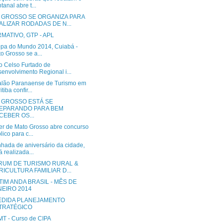
tanal abre t...
 GROSSO SE ORGANIZA PARA
ALIZAR RODADAS DE N...
MATIVO, GTP - APL
pa do Mundo 2014, Cuiabá -
o Grosso se a...
o Celso Furtado de
envolvimento Regional i...
alão Paranaense de Turismo em
tiba confir...
 GROSSO ESTÁ SE
EPARANDO PARA BEM
CEBER OS...
r de Mato Grosso abre concurso
lico para c...
hada de aniversário da cidade,
á realizada...
ORUM DE TURISMO RURAL &
RICULTURA FAMILIAR D...
IM ANDA BRASIL - MÊS DE
NEIRO 2014
EDIDA PLANEJAMENTO
TRATÉGICO
MT - Curso de CIPA