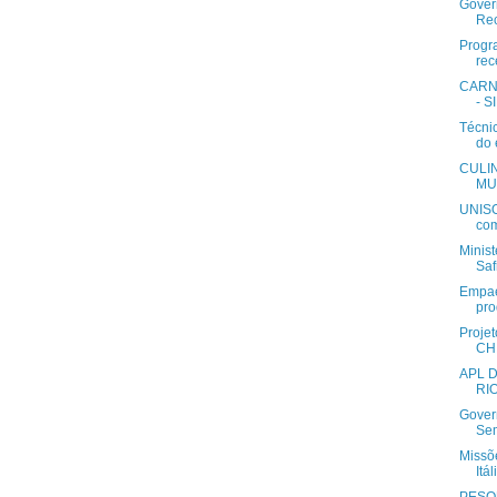
Govern
Rec
Progr
rec
CARN
- S
Técni
do 
CULI
MU
UNISO
com
Minist
Saf
Empaer
pro
Projet
CH
APL 
RI
Gover
Sem
Missõ
Itáli