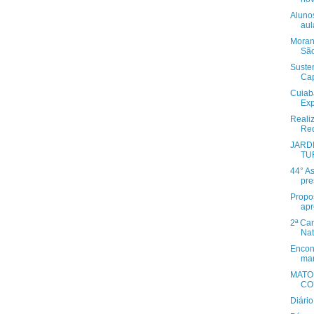
Aluno
aul
Moran
São
Suste
Cap
Cuiabá
Exp
Reali
Red
JARD
TU
44° A
pre
Propos
apr
2ª Ca
Nat
Encont
ma
MATO 
CO