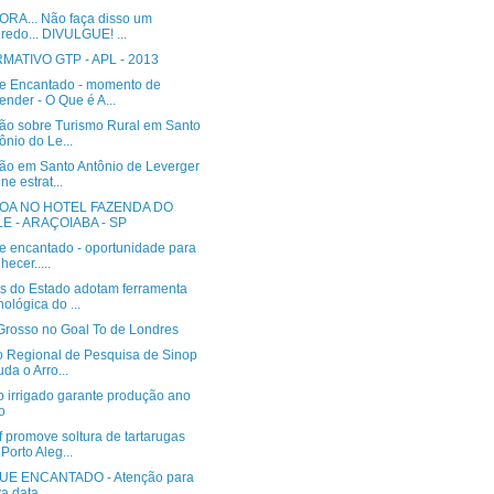
RA... Não faça disso um
redo... DIVULGUE! ...
MATIVO GTP - APL - 2013
e Encantado - momento de
ender - O Que é A...
ão sobre Turismo Rural em Santo
ônio do Le...
ão em Santo Antônio de Leverger
ne estrat...
OA NO HOTEL FAZENDA DO
LE - ARAÇOIABA - SP
e encantado - oportunidade para
hecer.....
s do Estado adotam ferramenta
nológica do ...
Grosso no Goal To de Londres
o Regional de Pesquisa de Sinop
uda o Arro...
o irrigado garante produção ano
o
 promove soltura de tartarugas
Porto Aleg...
E ENCANTADO - Atenção para
a data