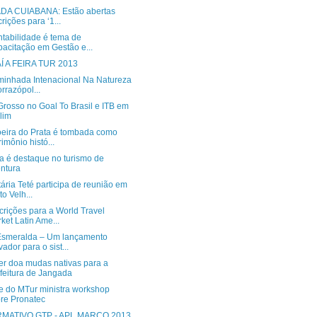
DA CUIABANA: Estão abertas
crições para ‘1...
ntabilidade é tema de
acitação em Gestão e...
Í A FEIRA TUR 2013
minhada Intenacional Na Natureza
orrazópol...
Grosso no Goal To Brasil e ITB em
lim
eira do Prata é tombada como
rimônio histó...
a é destaque no turismo de
ntura
ária Teté participa de reunião em
to Velh...
crições para a World Travel
ket Latin Ame...
smeralda – Um lançamento
vador para o sist...
r doa mudas nativas para a
feitura de Jangada
e do MTur ministra workshop
re Pronatec
RMATIVO GTP - APL MARÇO 2013