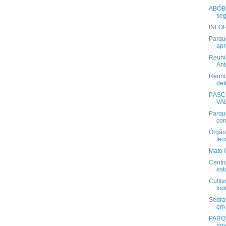
ABÓBO
seg
INFOR
Parqu
apr
Reuni
Ant
Reuni
defi
PÁSC
VA
Parqu
con
Órgão
tec
Mato 
Centr
est
Cultiv
tod
Sedraf
em 
PARQU
nov