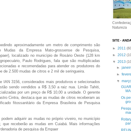
Confederaç
Natureza
SITE - AND
 medindo aproximadamente um metro de comprimento são
►
2011
(6
 de Mudas da Empresa Mato-grossense de Pesquisa,
►
2012
(1
paer), localizado no município de Rosário Oeste (128 km
gropecuário, Paulo Rodrigues, fala que são multiplicadas
▼
2013
(1
ecionadas e recomendadas para atender os produtores do
►
janei
õe de 2.500 mudas de citros e 2 mil de seringueira.
►
fever
▼
març
 e IAN 3156, considerados mais produtivos e selecionados
tão sendo vendidos a R$ 3,50 a raiz nua. Limão Tahiti,
GUAR
MA
cializadas por um preço de R$ 10,00 a unidade. O gerente
stro Cintra, destaca que as mudas de citros receberam as
Os pe
gro
ificado fitossanitário da Empresa Brasileira de Pesquisa
Pesqu
man
 podem adquirir as mudas no próprio viveiro, no município
Rotar
part
, que receberão as mudas em Cuiabá. Mais informações
ordenadoria de pesquisa da Empaer
REUNI