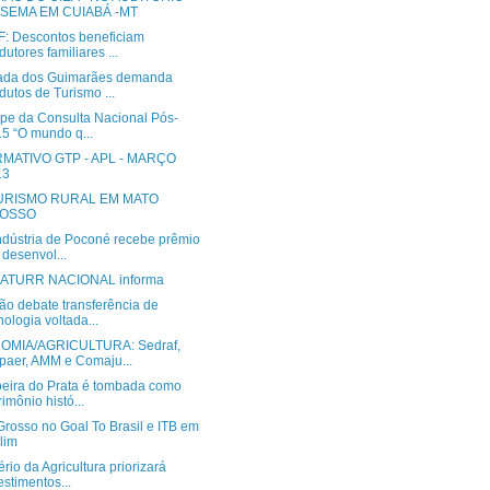
 SEMA EM CUIABÁ -MT
: Descontos beneficiam
dutores familiares ...
da dos Guimarães demanda
dutos de Turismo ...
ipe da Consulta Nacional Pós-
5 “O mundo q...
MATIVO GTP - APL - MARÇO
13
URISMO RURAL EM MATO
OSSO
ndústria de Poconé recebe prêmio
 desenvol...
RATURR NACIONAL informa
ão debate transferência de
nologia voltada...
OMIA/AGRICULTURA: Sedraf,
aer, AMM e Comaju...
eira do Prata é tombada como
rimônio histó...
Grosso no Goal To Brasil e ITB em
lim
ério da Agricultura priorizará
estimentos...