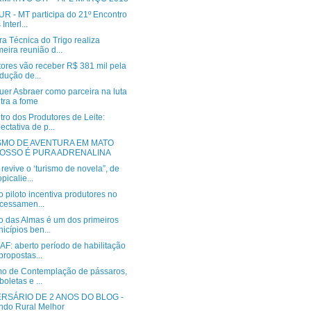
R - MT participa do 21º Encontro
Interl...
a Técnica do Trigo realiza
meira reunião d...
tores vão receber R$ 381 mil pela
dução de...
uer Asbraer como parceira na luta
tra a fome
ro dos Produtores de Leite:
ectativa de p...
SMO DE AVENTURA EM MATO
OSSO É PURA ADRENALINA
revive o ‘turismo de novela”, de
opicalie...
o piloto incentiva produtores no
cessamen...
o das Almas é um dos primeiros
icípios ben...
F: aberto período de habilitação
propostas...
mo de Contemplação de pássaros,
boletas e ...
ERSÁRIO DE 2 ANOS DO BLOG -
do Rural Melhor