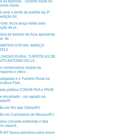
a na fazenda - Turismo Rural na
enda Santo...
 será o ponto de partida da 3º
edição Int...
Forte: Incra lança edital para
eção de pr...
ária de turismo do Acre apresenta
e’ de ...
RMATIVO GTP APL MARÇO
LGADAS RURAL TURÍSTICAS DE
NTO ANTONIO DO LE...
r comercializa mudas de
ingueira e citros ...
valgadas e o Turismo Rural na
icultura Fam...
da pública CONAB PAA e PNAE
e encantado - um agrado ao
adar!!!!
ão em Rio das Ostras/RJ
ão em Cachoeiras de Macacu/RJ
ário concede entrevista e fala
re capacit...
-MT busca parceiros para novos