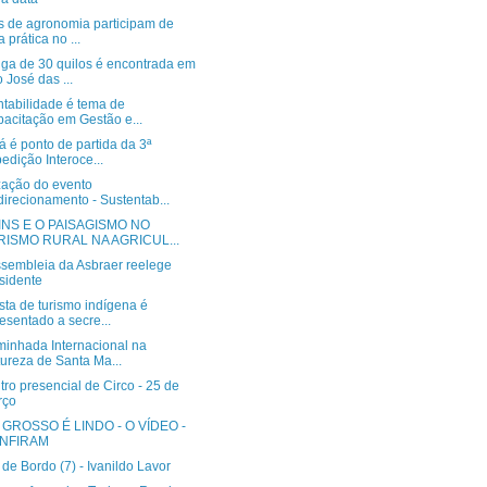
s de agronomia participam de
a prática no ...
ga de 30 quilos é encontrada em
 José das ...
ntabilidade é tema de
acitação em Gestão e...
 é ponto de partida da 3ª
edição Interoce...
zação do evento
irecionamento - Sustentab...
INS E O PAISAGISMO NO
RISMO RURAL NA AGRICUL...
ssembleia da Asbraer reelege
sidente
ta de turismo indígena é
esentado a secre...
minhada Internacional na
ureza de Santa Ma...
ro presencial de Circo - 25 de
rço
GROSSO É LINDO - O VÍDEO -
NFIRAM
Diário de Bordo (7)‏ - Ivanildo Lavor