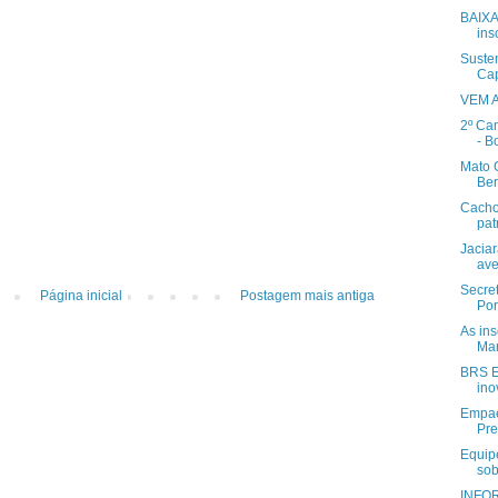
BAIXA
ins
Suste
Cap
VEM A
2º Ca
- B
Mato 
Ber
Cacho
pat
Jaciar
ave
Secret
Página inicial
Postagem mais antiga
Por
As ins
Mar
BRS E
ino
Empae
Pre
Equip
sob
INFO