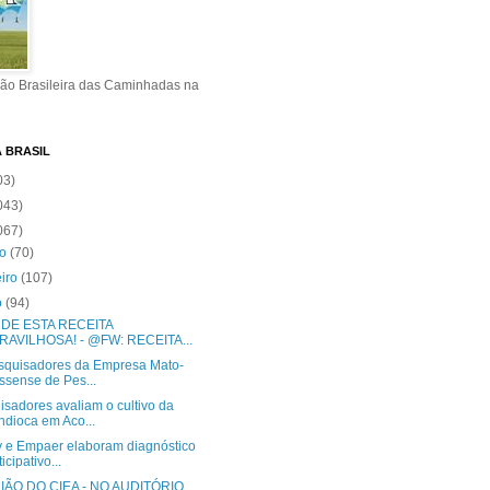
ão Brasileira das Caminhadas na
A BRASIL
03)
043)
067)
ro
(70)
eiro
(107)
o
(94)
DE ESTA RECEITA
RAVILHOSA! - @FW: RECEITA...
squisadores da Empresa Mato-
ssense de Pes...
isadores avaliam o cultivo da
dioca em Aco...
y e Empaer elaboram diagnóstico
icipativo...
ÃO DO CIEA - NO AUDITÓRIO