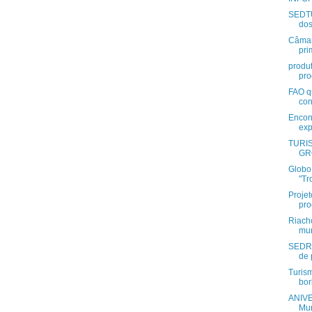
SEDTU
dos 
Câmar
pri
produ
pro
FAO q
con
Encont
exp
TURI
GR
Globo 
"Tr
Projet
pro
Riach
mun
SEDRA
de 
Turis
bor
ANIV
Mun