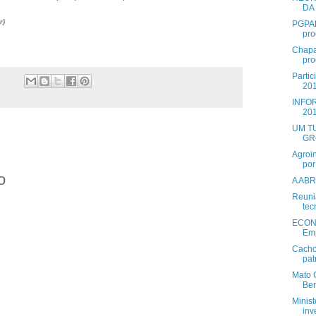
DA
r)
PGPAF
pro
Chapa
pro
Partic
201
INFOR
20
UM T
GR
Agroi
por
o
A AB
Reuni
tec
ECON
Emp
Cacho
pat
Mato 
Ber
Minist
inv