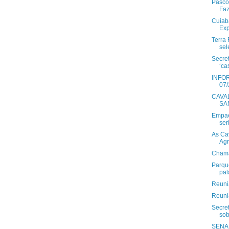
Pásco
Faz
Cuiabá
Exp
Terra 
sel
Secret
‘cas
INFO
CAVA
SA
Empae
ser
As Ca
Agr
Chama
Parqu
pal
Reuni
Reuni
Secret
sob
SENAR