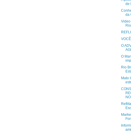
de 
Conhe
da 
Video
Rio
REFL
VOCÊ
O AD
AG
O Mar
imp
Rio B
Est
Mato 
est
CONS
RE
NO
Reflit
Esc
Marke
For
Infor
ami