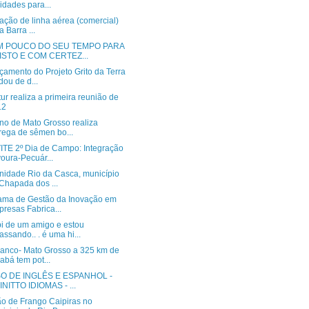
vidades para...
tação de linha aérea (comercial)
a Barra ...
M POUCO DO SEU TEMPO PARA
ISTO E COM CERTEZ...
çamento do Projeto Grito da Terra
ou de d...
ur realiza a primeira reunião de
12
no de Mato Grosso realiza
rega de sêmen bo...
TE 2º Dia de Campo: Integração
oura-Pecuár...
idade Rio da Casca, município
Chapada dos ...
ama de Gestão da Inovação em
resas Fabrica...
i de um amigo e estou
assando.. . é uma hi...
ranco- Mato Grosso a 325 km de
abá tem pot...
O DE INGLÊS E ESPANHOL -
INITTO IDIOMAS - ...
ão de Frango Caipiras no