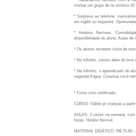
montar um grupo de no mínimo 10
* Surpresa ao telefone: mensalme
em inglês ou espanhol. Oportunidad
* Horários flexíveis: Comodid
disponibilidade do aluno; Aulas de
* Os alunos recebem visita de estr
* Na Infinitto, vamos além do livro 
* Na Infinitto, o aprendizado do a
segunda língua. Construa você ta
* Curso com certificado.
CURSO: Válido p/ crianças a partir
AULAS: 2 vezes na semana, com d
horas. Horário flexível.
MATERIAL DIDÁTICO: R$ 75,00 - apo