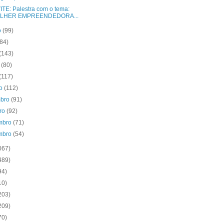
TE: Palestra com o tema:
LHER EMPREENDEDORA...
o
(99)
(84)
(143)
o
(80)
(117)
to
(112)
mbro
(91)
bro
(92)
mbro
(71)
mbro
(54)
067)
489)
94)
10)
203)
209)
70)