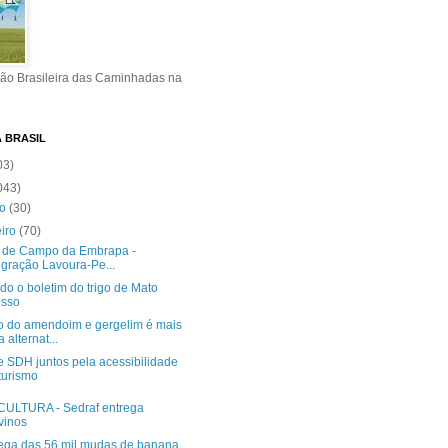
ão Brasileira das Caminhadas na
A BRASIL
03)
043)
ro
(30)
eiro
(70)
a de Campo da Embrapa -
egração Lavoura-Pe...
o o boletim do trigo de Mato
osso
vo do amendoim e gergelim é mais
 alternat...
e SDH juntos pela acessibilidade
turismo
CULTURA - Sedraf entrega
vinos
rega das 56 mil mudas de banana