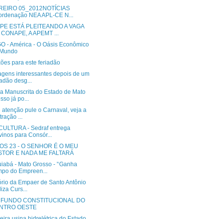
REIRO 05_2012NOTÍCIAS
rdenação NEA APL-CE N...
EPE ESTÁ PLEITEANDO A VAGA
CONAPE, A APEMT ...
O - América - O Oásis Econômico
 Mundo
ões para este feriadão
gens interessantes depois de um
iadão desg...
ia Manuscrita do Estado de Mato
sso já po...
 atenção pule o Carnaval, veja a
tração ...
CULTURA - Sedraf entrega
vinos para Consór...
OS 23 - O SENHOR É O MEU
STOR E NADA ME FALTARÁ
iabá - Mato Grosso - '‘Ganha
po do Empreen...
tório da Empaer de Santo Antônio
liza Curs...
- FUNDO CONSTITUCIONAL DO
NTRO OESTE
eira usina hidrelétrica do Estado