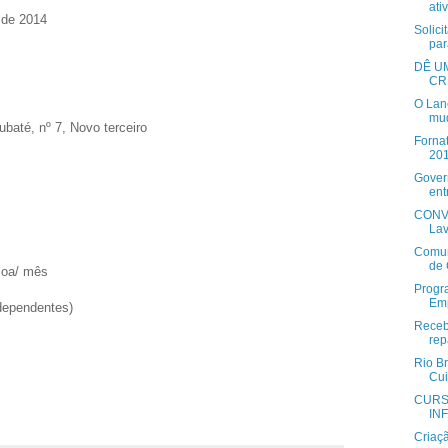
ati
 de 2014
Solici
par
DÊ U
CR
O Lan
mud
até, nº 7, Novo terceiro
Fornat
20
Gover
ent
CONVI
Lav
Comun
de 
soa/ mês
Progr
Emp
 dependentes)
Receb
rep
Rio B
Cui
CURS
INF
Criaç