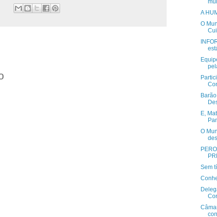
mun
A HUM
O Mun
Cui
INFO
est
Equipe
pel
o
Partic
Con
Barão
Des
E, Mat
Pan
O Mun
des
PERO
PR
Sem tí
Conhe
Deleg
Con
Câmar
con