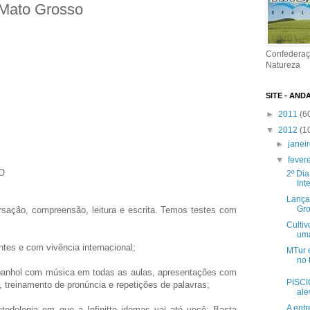
 Mato Grosso
Confederaç
Natureza
SITE - AND
►
2011
(6
▼
2012
(1
►
janei
▼
fever
O
2º Di
Int
Lançad
Gr
rsação, compreensão, leitura e escrita. Temos testes com
Culti
uma
ntes e com vivência internacional;
MTur 
no 
 espanhol com música em todas as aulas, apresentações com
PISCI
 treinamento de pronúncia e repetições de palavras;
ale
A ent
dologia em que a Infinitto idomas vai até você; Basta