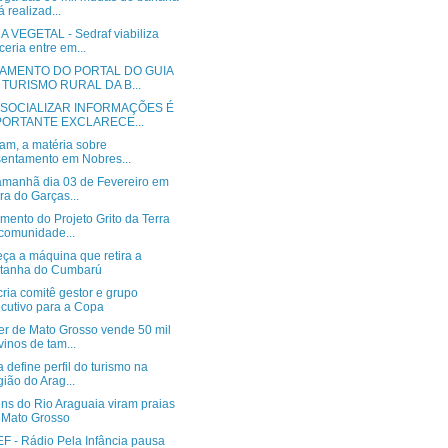
á realizad...
 VEGETAL - Sedraf viabiliza
ceria entre em...
AMENTO DO PORTAL DO GUIA
 TURISMO RURAL DA B...
 SOCIALIZAR INFORMAÇÕES É
PORTANTE EXCLARECE...
am, a matéria sobre
entamento em Nobres...
amanhã dia 03 de Fevereiro em
ra do Garças...
ento do Projeto Grito da Terra
comunidade...
ça a máquina que retira a
stanha do Cumbarú
ria comitê gestor e grupo
cutivo para a Copa
r de Mato Grosso vende 50 mil
vinos de tam...
a define perfil do turismo na
ião do Arag...
ns do Rio Araguaia viram praias
 Mato Grosso
F - Rádio Pela Infância pausa