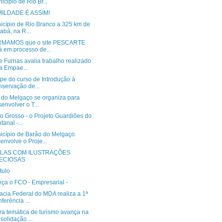
icipio de Rio Br...
ILDADE É ASSIM!
icípio de Rio Branco a 325 km de
abá, na R...
RMAMOS que o site PESCARTE
á em processo de...
 Furnas avalia trabalho realizado
a Empae...
ipe do curso de Introdução à
servação de...
 do Melgaço se organiza para
envolver o T...
o Grosso - o Projeto Guardiões do
tanal -...
icípio de Barão do Melgaço
envolve o Proje...
LAS COM ILUSTRAÇÕES
ECIOSAS
tulo
ça o FCO - Empresarial -
acia Federal do MDA realiza a 1ª
ferência ...
a temática de turismo avança na
solidação ...