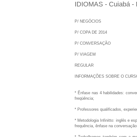
IDIOMAS - Cuiabá -
P/ NEGÓCIOS
P/ COPA DE 2014
P/ CONVERSAÇÃO
P/ VIAGEM
REGULAR
INFORMAÇÕES SOBRE O CURS
* Ênfase nas 4 habilidades: conve
freqüência;
* Professores qualificados, experie
* Metodologia Infinitto: inglês e
frequência, ênfase na conversação,
* Trabalhamos também com a meto