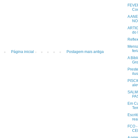
FEVE
Coo
A AN
NO 
ARTIG
do
Reflex
Mensa
fer
Página inicial
Postagem mais antiga
A Bíbl
Gro
Preste
ilus
PISCI
ale
SALM
PA
Em Cu
Tem
Escri
rea
FCO 
CE
A prim