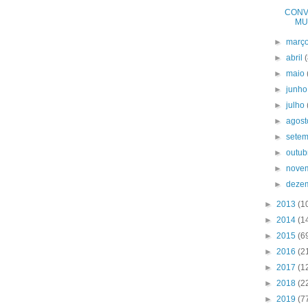
CONVI
MU
►
març
►
abril
►
maio
►
junh
►
julho
►
agos
►
sete
►
outu
►
nove
►
deze
►
2013
(1
►
2014
(1
►
2015
(6
►
2016
(2
►
2017
(1
►
2018
(2
►
2019
(7