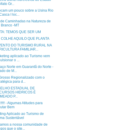
Mato Gr...
cam um pouco sobre a Usina Rio
Casca I loc...
 de Caminhadas na Natureza de
 Branco -MT
ITA: TEMOS QUE SER UM
 COLHE AQUILO QUE PLANTA
VENTO DO TURISMO RURAL NA
RICULTURA FAMILIAR...
keting aplicado ao Turismo vem
ulsionar o ...
raço Norte em Guarantã do Norte -
ado de M...
Grosso Regionalizado com o
ratégica para d...
ELHO ESTADUAL DE
CURSOS HIDRICOS É
MEADO P...
a!!!!! - Algumas Atitudes para
utar Bem
ting Aplicado ao Turismo de
ma Sustentável
mamos a nossa comunidade de
gos que o site...