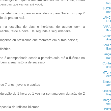
ser
 pessoas que vamos até você;
BUCHA
par
nte telefonamos para alguns alunos para "bater um papo"
e de prática real;
LANÇ
DO
ade na escolha de dias e horários, de acordo com a
PARA
IM
 manhã, tarde e noite. De segunda a segunda-feira;
Confir
Ass
angeiros ou brasileiros que moraram em outros países;
Será 
Bar
didático;
Lançam
luno é acompanhado desde a primeira aula até a fluência na
na 
mbém a sua história de sucesso;
Conhe
ca
MTur c
exe
Empae
 de 7 anos, jovens e adultos
ale
Oficin
uração de 1 hora ou 1 vez na semana com duração de 2
Reg
Marge
em
stila da Infinitto Idiomas
UNICE