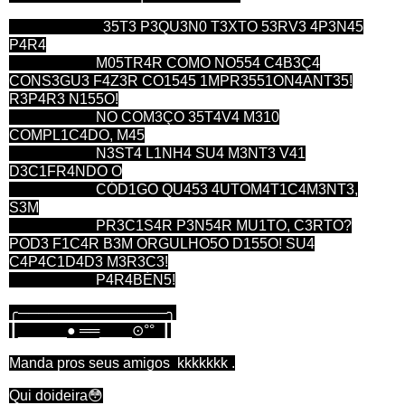
35T3 P3QU3N0 T3XTO 53RV3 4P3N45
P4R4
M05TR4R COMO NO554 C4B3Ç4
CONS3GU3 F4Z3R CO1545 1MPR3551ON4ANT35!
R3P4R3 N155O!
NO COM3ÇO 35T4V4 M310
COMPL1C4DO, M45
N3ST4
L1NH4 SU4 M3NT3 V41
D3C1FR4NDO
O
CÓD1GO QU453 4UTOM4T1C4M3NT3,
S3M
PR3C1S4R P3N54R MU1TO, C3RTO?
POD3 F1C4R B3M ORGULHO5O D155O! SU4
C4P4C1D4D3 M3R3C3!
P4R4BÉN5!
╭───────────────╮
┃______● ══____⊙°° ┃
Manda pros seus amigos kkkkkkk .
Qui doideira😳