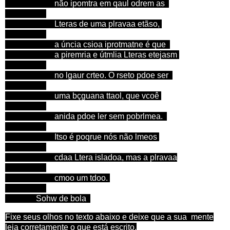
não ipomtra em qaul odrem as
Lteras de uma plravaa etãso,
a úncia csioa iprotmatne é que
a piremria e útmlia Lteras etejasm
no lgaur crteo. O rseto pdoe ser
uma bçguana ttaol, que vcoê
anida pdoe ler sem pobrlmea.
Itso é poqrue nós não lmeos
cdaa Ltera isladoa, mas a plravaa
cmoo um tdoo.
Sohw de bola
Fixe seus olhos no texto abaixo e deixe que a sua mente
leia corretamente o que está escrito.