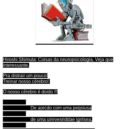
Hiroshi Shimuta: Coisas da neuropsicologia. Veja que
interessante.
Pra distrair um pouco!
Treinar nosso cérebro!
O nosso cérebro é doido !!!
De aorcdo com uma peqsiusa
de uma uinrvesriddae ignlsea,