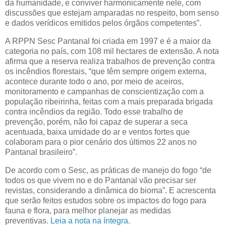
da humanidade, e conviver harmonicamente nele, com
discussões que estejam amparadas no respeito, bom senso
e dados verídicos emitidos pelos órgãos competentes”.
A RPPN Sesc Pantanal foi criada em 1997 e é a maior da
categoria no país, com 108 mil hectares de extensão. A nota
afirma que a reserva realiza trabalhos de prevenção contra
os incêndios florestais, “que têm sempre origem externa,
acontece durante todo o ano, por meio de aceiros,
monitoramento e campanhas de conscientização com a
população ribeirinha, feitas com a mais preparada brigada
contra incêndios da região. Todo esse trabalho de
prevenção, porém, não foi capaz de superar a seca
acentuada, baixa umidade do ar e ventos fortes que
colaboram para o pior cenário dos últimos 22 anos no
Pantanal brasileiro”.
De acordo com o Sesc, as práticas de manejo do fogo “de
todos os que vivem no e do Pantanal vão precisar ser
revistas, considerando a dinâmica do bioma”. E acrescenta
que serão feitos estudos sobre os impactos do fogo para
fauna e flora, para melhor planejar as medidas
preventivas.
Leia a nota na íntegra
.