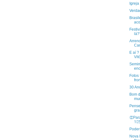
Igrej
Verda
Brasil
aco
Festi
lá?
Arrend
Ca
E aí ?
Vit
Semin
enc
Fotos
fro
30 An
Bom di
mun
Pense
gra
👏Par
1⃣
Poder
Nova 