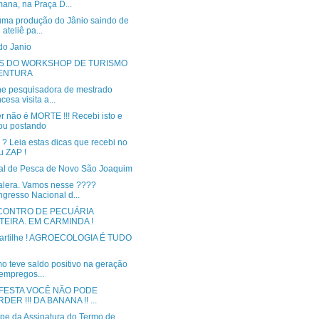
ana, na Praça D...
uma produção do Jânio saindo de
 ateliê pa...
do Janio
S DO WORKSHOP DE TURISMO
ENTURA
ne pesquisadora de mestrado
ncesa visita a...
r não é MORTE !!! Recebi isto e
ou postando
o ? Leia estas dicas que recebi no
 ZAP !
val de Pesca de Novo São Joaquim
galera. Vamos nesse ????
gresso Nacional d...
ENCONTRO DE PECUÁRIA
ITEIRA. EM CARMINDA !
rtilhe ! AGROECOLOGIA É TUDO
o teve saldo positivo na geração
empregos...
 FESTA VOCÊ NÃO PODE
DER !!! DA BANANA !! ...
ipe da Assinatura do Termo de