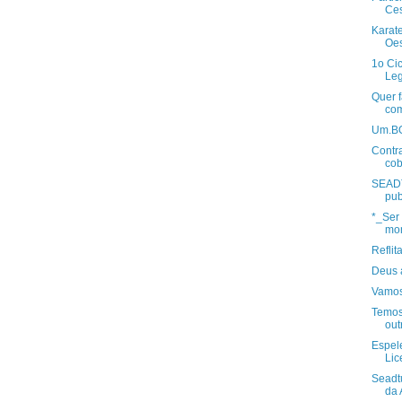
Ces
Karat
Oes
1o Cic
Leg
Quer f
co
Um.BOI
Contra
cob
SEADT
pub
*_Ser 
mom
Reflit
Deus 
Vamos
Temos
out
Espel
Lic
Seadtu
da 