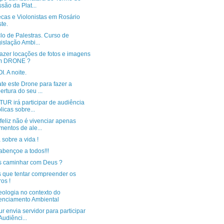
são da Plat...
ecas e Violonistas em Rosário
te.
lo de Palestras. Curso de
islação Ambi...
azer locações de fotos e imagens
m DRONE ?
. A noite.
te este Drone para fazer a
ertura do seu ...
UR irá participar de audiência
licas sobre...
feliz não é vivenciar apenas
entos de ale...
a sobre a vida !
abençoe a todos!!!
 caminhar com Deus ?
 que tentar compreender os
ros !
eologia no contexto do
enciamento Ambiental
r envia servidor para participar
Audiênci...