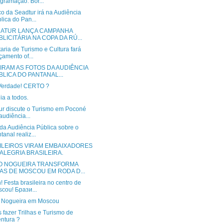
gramação. Bor...
o da Seadtur irá na Audiência
lica do Pan...
ATUR LANÇA CAMPANHA
BLICITÁRIA NA COPA DA RÚ...
aria de Turismo e Cultura fará
çamento of...
IRAM AS FOTOS DA AUDIÊNCIA
BLICA DO PANTANAL...
erdade! CERTO ?
ia a todos.
ur discute o Turismo em Poconé
audiência...
da Audiência Pública sobre o
tanal realiz...
ILEIROS VIRAM EMBAIXADORES
 ALEGRIA BRASILEIRA.
O NOGUEIRA TRANSFORMA
AS DE MOSCOU EM RODA D...
 Festa brasileira no centro de
cou! Брази...
 Nogueira em Moscou
fazer Trilhas e Turismo de
ntura ?