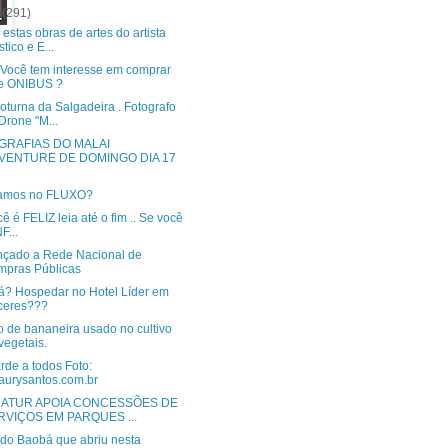
o
(291)
estas obras de artes do artista
stico e E...
? Você tem interesse em comprar
e ONIBUS ?
oturna da Salgadeira . Fotografo
Drone "M...
GRAFIAS DO MALAI
VENTURE DE DOMINGO DIA 17
vamos no FLUXO?
ê é FELIZ leia até o fim .. Se você
F...
ançado a Rede Nacional de
pras Públicas
lá? Hospedar no Hotel Líder em
ceres???
o de bananeira usado no cultivo
vegetais.
rde a todos Foto:
urysantos.com.br
ATUR APOIA CONCESSÕES DE
RVIÇOS EM PARQUES ...
 do Baobá que abriu nesta