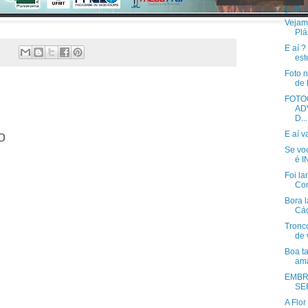
▼
junh
Vejam 
Plá
E aí 
est
Foto n
de 
FOTO
AD
D...
o
E aí 
Se voc
é IN
Foi l
Com
Bora 
Cá
Tronc
de 
Boa ta
ama
EMBR
SE
A Flor