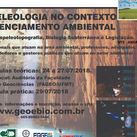
Confederaç
Natureza
SITE - AND
►
2011
(6
►
2012
(1
►
2013
(1
►
2014
(1
►
2015
(6
►
2016
(2
►
2017
(1
▼
2018
(2
►
janei
►
fever
►
març
►
abril
►
maio