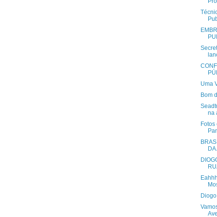
Pro
Técnic
Pub
EMBR
PU
Secret
lan
CONF
PÚ
Uma V
Bom d
Seadt
na 
Fotos 
Pan
BRAS
DA
DIOG
RU
Eahhh!
Mos
Diogo
Vamos 
Ave