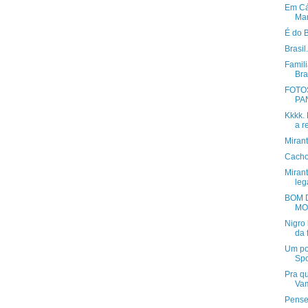
Em Cá
Mar
É do B
Brasil. 
Famili
Bras
FOTO
PA
Kkkk. 
a re
Miran
Cacho
Miran
leg
BOM DI
MO
Nigro 
da f
Um po
Spo
Pra q
Va
Pense 