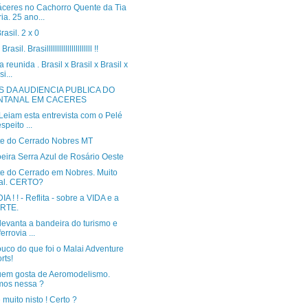
ceres no Cachorro Quente da Tia
ia. 25 ano...
rasil. 2 x 0
Brasil. Brasillllllllllllllllllllll !!
a reunida . Brasil x Brasil x Brasil x
i...
S DA AUDIENCIA PUBLICA DO
NTANAL EM CACERES
Leiam esta entrevista com o Pelé
speito ...
te do Cerrado Nobres MT
eira Serra Azul de Rosário Oeste
te do Cerrado em Nobres. Muito
al. CERTO?
A ! ! - Reflita - sobre a VIDA e a
RTE.
levanta a bandeira do turismo e
errovia ...
uco do que foi o Malai Adventure
rts!
uem gosta de Aeromodelismo.
mos nessa ?
muito nisto ! Certo ?