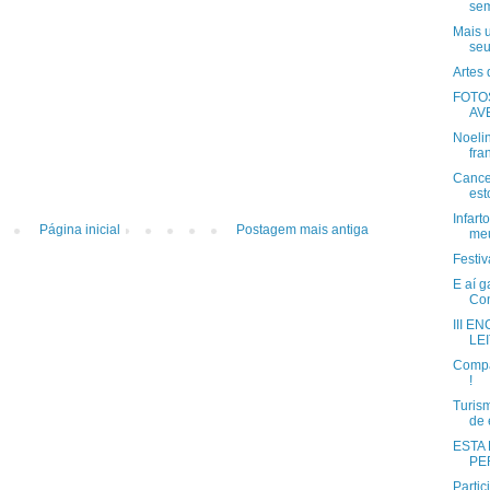
sem
Mais 
seu
Artes 
FOTO
AV
Noeli
fra
Cance
est
Infart
Página inicial
Postagem mais antiga
meu
Festi
E aí 
Con
III 
LE
Compa
!
Turism
de 
ESTA
PER
Partic