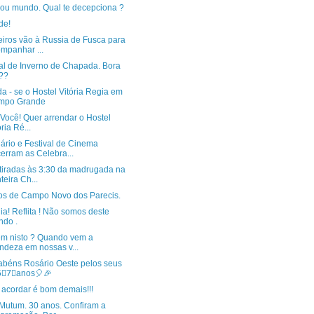
a ou mundo. Qual te decepciona ?
de!
eiros vão à Russia de Fusca para
mpanhar ...
val de Inverno de Chapada. Bora
??
a - se o Hostel Vitória Regia em
mpo Grande
 Você! Quer arrendar o Hostel
ória Ré...
ário e Festival de Cinema
erram as Celebra...
 tiradas às 3:30 da madrugada na
nteira Ch...
os de Campo Novo dos Parecis.
a! Reflita ! Não somos deste
do .
m nisto ? Quando vem a
ndeza em nossas v...
abéns Rosário Oeste pelos seus
5⃣7⃣anos🎈🎉
 acordar é bom demais!!!
Mutum. 30 anos. Confiram a