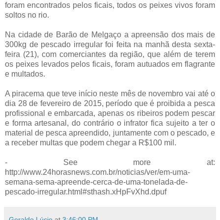
foram encontrados pelos ficais, todos os peixes vivos foram
soltos no rio.
Na cidade de Barão de Melgaço a apreensão dos mais de
300kg de pescado irregular foi feita na manhã desta sexta-
feira (21), com comerciantes da região, que além de terem
os peixes levados pelos ficais, foram autuados em flagrante
e multados.
A piracema que teve início neste mês de novembro vai até o
dia 28 de fevereiro de 2015, período que é proibida a pesca
profissional e embarcada, apenas os ribeiros podem pescar
e forma artesanal, do contrário o infrator fica sujeito a ter o
material de pesca apreendido, juntamente com o pescado, e
a receber multas que podem chegar a R$100 mil.
- See more at:
http://www.24horasnews.com.br/noticias/ver/em-uma-
semana-sema-apreende-cerca-de-uma-tonelada-de-
pescado-irregular.html#sthash.xHpFvXhd.dpuf
Geraldo Lúcio
at
3:46:00 PM