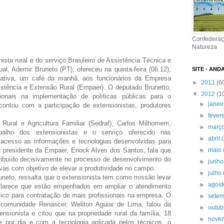
Confederaç
Natureza
sta rural e do serviço Brasileiro de Assistência Técnica e
l, Ademir Bruneto (PT), ofereceu na quinta-feira (06.12),
SITE - AND
slativa, um café da manhã, aos funcionários da Empresa
►
2011
(6
stência e Extensão Rural (Empaer). O deputado Brunetto,
▼
2012
(1
ionais na implementação de políticas públicas para o
►
janei
contou com a participação de extensionistas, produtores
►
fever
Rural e Agricultura Familiar (Sedraf), Carlos Milhomem,
►
març
abalho dos extensionistas e o serviço oferecido nas
►
abril
o acesso as informações e tecnologias desenvolvidas para
 O presidente da Empaer, Enock Alves dos Santos, fala que
►
maio
tribuído decisivamente no processo de desenvolvimento do
►
junh
vas com objetivo de elevar a produtividade no campo.
►
julho
uneto, ressalta que o extensionista tem como missão levar
►
agos
sclarece que estão empenhados em ampliar o atendimento
ico para contratação de mais profissionais na empresa. O
►
sete
 comunidade Renascer, Weliton Aguiar de Lima, falou da
►
outu
nsionista e citou que na propriedade rural da família, 18
►
nove
te por dia e com a tecnologia aplicada pelos técnicos, o