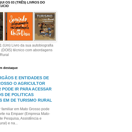
I OS 03 (TRÊS) LIVROS DO
LUCIO
 (Um) Livro da sua autobiografia
2 (DOIS) técnico com abordagens
 Rural
m destaque
RGÃOS E ENTIDADES DE
OSSO O AGRICULTOR
R PODE IR PARA ACESSAR
S DE POLITICAS
S EM DE TURISMO RURAL
r familiar em Mato Grosso pode
orte na Empaer (Empresa Mato-
e Pesquisa, Assistência e
ral) e na...