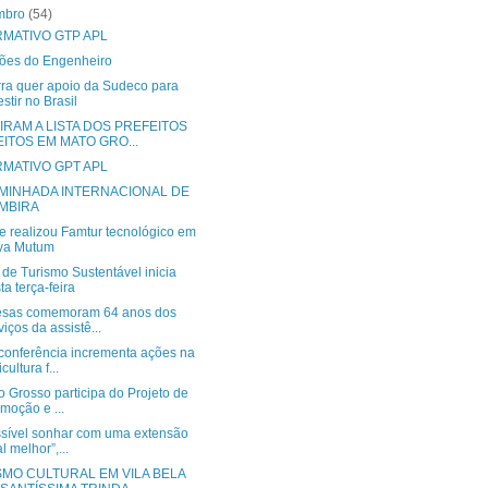
mbro
(54)
RMATIVO GTP APL
ões do Engenheiro
rra quer apoio da Sudeco para
estir no Brasil
IRAM A LISTA DOS PREFEITOS
EITOS EM MATO GRO...
RMATIVO GPT APL
AMINHADA INTERNACIONAL DE
MBIRA
e realizou Famtur tecnológico em
va Mutum
de Turismo Sustentável inicia
ta terça-feira
sas comemoram 64 anos dos
viços da assistê...
conferência incrementa ações na
cultura f...
 Grosso participa do Projeto de
moção e ...
ssível sonhar com uma extensão
al melhor”,...
SMO CULTURAL EM VILA BELA