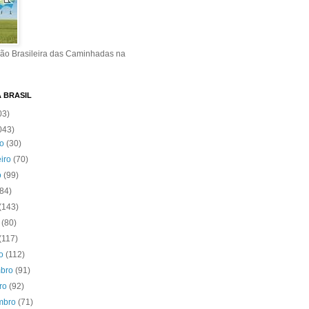
ão Brasileira das Caminhadas na
A BRASIL
03)
043)
ro
(30)
eiro
(70)
o
(99)
(84)
(143)
o
(80)
(117)
to
(112)
mbro
(91)
bro
(92)
mbro
(71)