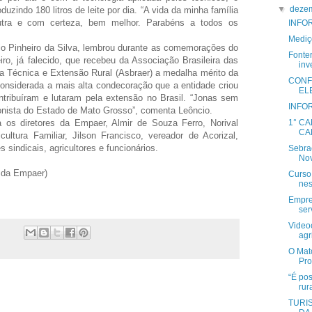
▼
deze
indo 180 litros de leite por dia. “A vida da minha família
utra e com certeza, bem melhor. Parabéns a todos os
INFO
Mediç
io Pinheiro da Silva, lembrou durante as comemorações do
Fonte
ro, já falecido, que recebeu da Associação Brasileira das
inv
a Técnica e Extensão Rural (Asbraer) a medalha mérito da
CONF
considerada a mais alta condecoração que a entidade criou
EL
ribuíram e lutaram pela extensão no Brasil. “Jonas sem
INFO
onista do Estado de Mato Grosso”, comenta Leôncio.
 os diretores da Empaer, Almir de Souza Ferro, Norival
1° C
CA
cultura Familiar, Jilson Francisco, vereador de Acorizal,
sindicais, agricultores e funcionários.
Sebra
No
 da Empaer)
Curso 
nes
Empre
ser
Video
agri
O Mato
Pro
“É po
rur
TURI