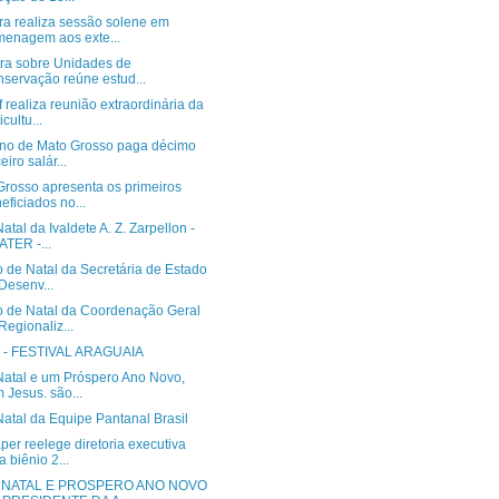
a realiza sessão solene em
enagem aos exte...
tra sobre Unidades de
servação reúne estud...
 realiza reunião extraordinária da
cultu...
no de Mato Grosso paga décimo
eiro salár...
Grosso apresenta os primeiros
eficiados no...
Natal da Ivaldete A. Z. Zarpellon -
TER -...
 de Natal da Secretária de Estado
Desenv...
o de Natal da Coordenação Geral
Regionaliz...
T - FESTIVAL ARAGUAIA
 Natal e um Próspero Ano Novo,
 Jesus. são...
Natal da Equipe Pantanal Brasil
er reelege diretoria executiva
a biênio 2...
Z NATAL E PROSPERO ANO NOVO