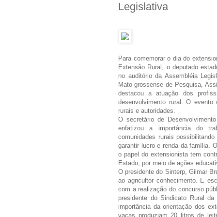
Legislativa
Para comemorar o dia do extensioni
Extensão Rural, o deputado estadua
no auditório da Assembléia Legi
Mato-grossense de Pesquisa, Assi
destacou a atuação dos profiss
desenvolvimento rural. O evento 
rurais e autoridades.
O secretário de Desenvolvimento 
enfatizou a importância do tr
comunidades rurais possibilitand
garantir lucro e renda da família.
o papel do extensionista tem con
Estado, por meio de ações educati
O presidente do Sinterp, Gilmar Br
ao agricultor conhecimento. E e
com a realização do concurso públ
presidente do Sindicato Rural da
importância da orientação dos exte
vacas produziam 20 litros de lei