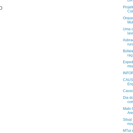
DA
o
Projet
Cor
Orque
Mut
Uma o
lav
Asbra
rur
Búfal
raç
Exped
mi
INFOR
CAUSO
En
Causo
Dia do
com
Mato 
Are
Silva
nov
MTur 