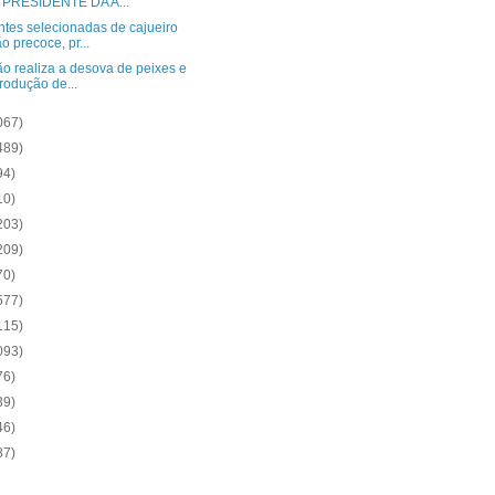
 PRESIDENTE DA A...
tes selecionadas de cajueiro
o precoce, pr...
o realiza a desova de peixes e
rodução de...
067)
489)
94)
10)
203)
209)
70)
577)
115)
093)
76)
39)
46)
87)