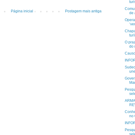
tur
Comun
Página inicial
Postagem mais antiga
de 
Opera
‘ve
Chapa
turí
O pra
do 
Causo
INFOR
Sudec
une
Gover
Man
Pesqu
sel
ARMA
RE
Conheç
no 
INFOR
Pesqu
sel