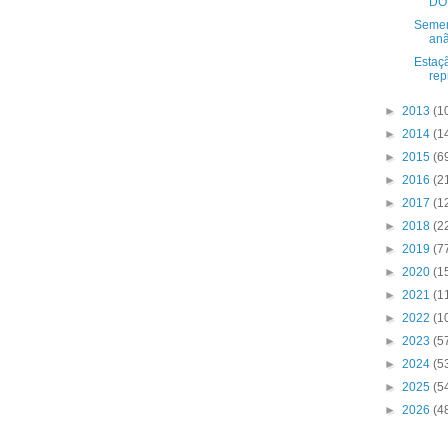
DO
Semen
anã
Estaçã
rep
►
2013
(1
►
2014
(1
►
2015
(6
►
2016
(2
►
2017
(1
►
2018
(2
►
2019
(7
►
2020
(1
►
2021
(1
►
2022
(1
►
2023
(5
►
2024
(5
►
2025
(5
►
2026
(4