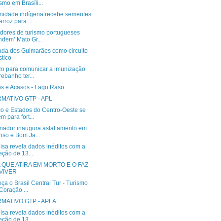
ismo em Brasíli...
idade indígena recebe sementes
arroz para ...
dores de turismo portugueses
ndem’ Mato Gr...
da dos Guimarães como circuito
stico
zo para comunicar a imunização
rebanho ter...
s e Acasos - Lago Raso
MATIVO GTP - APL
o e Estados do Centro-Oeste se
m para fort...
nador inaugura asfaltamento em
so e Bom Ja...
isa revela dados inéditos com a
eção de 13...
 QUE ATIRA EM MORTO E O FAZ
VIVER
a o Brasil Central Tur - Turismo
Coração ...
MATIVO GTP - APLA
isa revela dados inéditos com a
eção de 13...