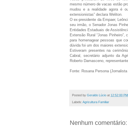
mesmo número de vacas estão produz
mudou e a realidade agora é o
extensionistas” declara Weliton.
O ex-presidente da Empaer, Leônc
seu irmão, o Senador Jonas Pinhei
Entidades Estaduais de Assistênci
Extensão Rural “Jonas Pinheiro”, 
para homenagear pessoas que cont
dúvida foi um dos maiores extensi
Estiveram presentes na cerimônia
Cabral, secretário adjunto da Agri
Roberto Damasceno, representantes 
Fonte: Rosana Persona (Jornalista
Posted by
Geraldo Lúcio
at
12:52:00 PM
Labels:
Agricultura Familiar
Nenhum comentário: