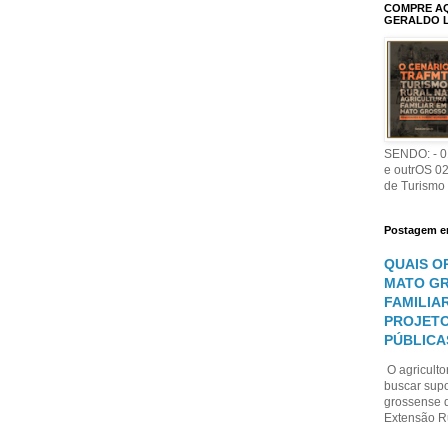
COMPRE AQU
GERALDO 
SENDO: - 01
e outrOS 0
de Turismo
Postagem e
QUAIS O
MATO GR
FAMILIA
PROJETO
PÚBLICA
O agriculto
buscar sup
grossense d
Extensão Ru