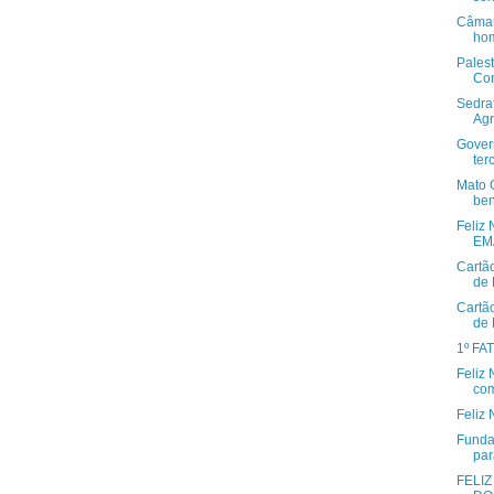
Câmar
hom
Pales
Con
Sedraf
Agri
Gover
terc
Mato 
ben
Feliz 
EMA
Cartão
de 
Cartã
de 
1º FA
Feliz
com
Feliz 
Fundap
par
FELI