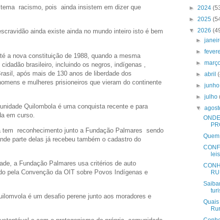
 tema racismo, pois ainda insistem em dizer que
►
2024
(5
►
2025
(5
▼
2026
(4
cravidão ainda existe ainda no mundo inteiro isto é bem
►
janei
►
fever
até a nova constituição de 1988, quando a mesma
►
març
cidadão brasileiro, incluindo os negros, indígenas ,
rasil, após mais de 130 anos de liberdade dos
►
abril
omens e mulheres prisioneiros que vieram do continente
►
junh
►
julho
unidade Quilombola é uma conquista recente e para
▼
agos
da em curso.
ONDE
PR
á tem reconhecimento junto a Fundação Palmares sendo
Quem 
de parte delas já recebeu também o cadastro do
CONFI
lei
dade, a Fundação Palmares usa critérios de auto
CONH
ado pela Convenção da OIT sobre Povos Indígenas e
RU
Saiba
tur
 quilomvola é um desafio perene junto aos moradores e
Quais 
Rur