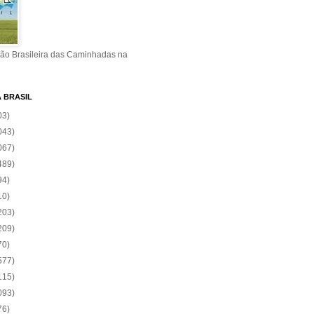
ão Brasileira das Caminhadas na
A BRASIL
03)
043)
067)
489)
94)
10)
203)
209)
70)
577)
115)
093)
76)