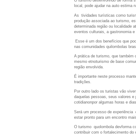
O turismo desenvolvido de forma 
local, pode ajudar na auto estima
As tividades turísticas como turis
produção associada ao turismo, e
determinada região ou localidade a
eventos culturais, a gastronomia e
Esse é um dos benefícios que pode 
nas comunidades quilombolas brasi
A prática de turismo, que também
mesmo etnoturismo de base comunit
região envolvida.
É importante neste processo manter 
tradições.
Por outro lado os turistas vão vi
daquelas pessoas, seus valores e p
cotidianonpor algumas horas e dia
Será um processo de experiência qu
estar pronto para um encontro mai
O turismo quolombola devforma co
contribuir com o fortalecimento do