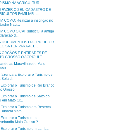
RISMO NA AGRICULTUR...
 FAZER O SEU CADASTRO DE
ICULTOR FAMILIAR -...
M COMO: Realizar a inscrição no
astro Naci...
M COMO O CAF substitui a antiga
laração d...
S DOCUMENTOS O AGRICULTOR
ECISA TER PARA ACE...
S ORGÃOS E ENTIDADES DE
TO GROSSO O AGRICULT...
rando as Maravilhas de Mato
osso
fazer para Explorar o Turismo de
a Bela d...
Explorar o Turismo de Rio Branco
o Grosso
Explorar o Turismo de Salto do
 em Mato Gr...
Explorar o Turismo em Reserva
Cabacal Mato...
Explorar o Turismo em
velandia Mato Grosso ?
Explorar o Turismo em Lambari