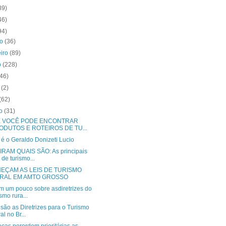
39)
46)
94)
ro
(36)
eiro
(89)
o
(228)
(46)
o
(2)
(62)
to
(31)
 VOCÊ PODE ENCONTRAR
ODUTOS E ROTEIROS DE TU...
é o Geraldo Donizeti Lucio
RAM QUAIS SÃO: As principais
s de turismo...
EÇAM AS LEIS DE TURISMO
RAL EM AMTO GROSSO
m um pouco sobre asdiretrizes do
ismo rura...
são as Diretrizes para o Turismo
al no Br...