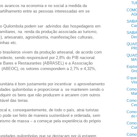
TU
os avancos na economia e no social a medida da
COMO
artilhamento entre as pessoas interessadas em se
AGR
SAIBA
Cad
smo Quilombola podem ser advindos das hospedagens em
familiares, na renda da produção associada ao turismo,
SAIBA
, artesanato, agroindústria, manifestações culturais,
Dec
inhas etc.
QUAI
PR
e brasileiros vivem da produção artesanal, de acordo com
QUAI
rdeste, sendo responsável por 2,8% do PIB nacional.
MA
de Bares e Restaurantes (ABRASEL) e a Associação
Explo
s (ABEOC), os setores correspondem a 2,7% e 4,32%,
Gr
O que 
Vil
unitária é bom justamente por incentivar o aproveitamento
dades quilombolas e proporcionar a se manterem sendo o
Como 
Mat
adquirir os bens que não produzem e arcarem com outros
tável das terras.
Como 
Ceu
al e, consequentemente, de todo o país, atrai turistas
Como 
so pode ser feito de maneira sustentável e ordenada, sem
do 
rismo de massa – a começar pela experiência do próprio
Como 
Cur
Como 
unidades quilombolas que se destacam por já estarem