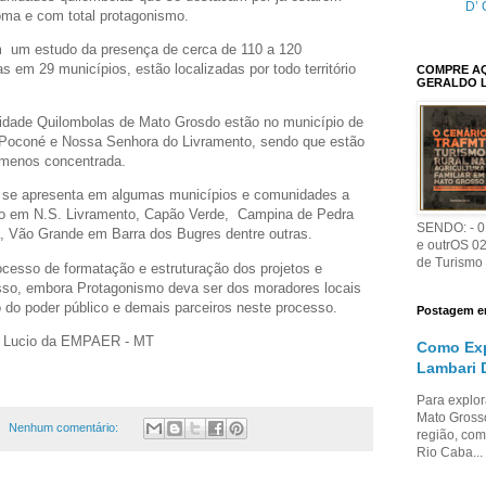
D’ 
oma e com total protagonismo.
 um estudo da presença de cerca de 110 a 120
s em 29 municípios, estão localizadas por todo território
COMPRE AQU
GERALDO 
dade Quilombolas de Mato Grosdo estão no município de
, Poconé e Nossa Senhora do Livramento, sendo que estão
 menos concentrada.
 se apresenta em algumas municípios e comunidades a
o em N.S. Livramento, Capão Verde, Campina de Pedra
SENDO: - 01
, Vão Grande em Barra dos Bugres dentre outras.
e outrOS 0
de Turismo
cesso de formatação e estruturação dos projetos e
sso, embora Protagonismo deva ser dos moradores locais
o do poder público e demais parceiros neste processo.
Postagem e
i Lucio da EMPAER - MT
Como Exp
Lambari 
Para explor
Mato Grosso
Nenhum comentário:
região, com
Rio Caba...