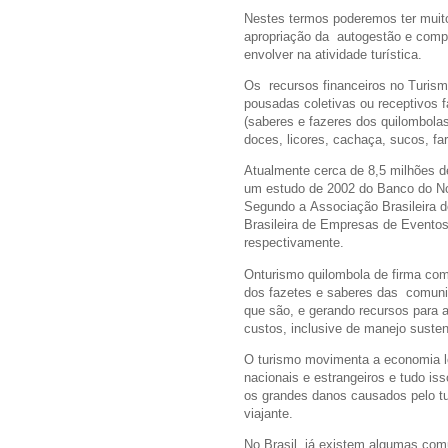
Nestes termos poderemos ter muit
apropriação da autogestão e comp
envolver na atividade turística.
Os recursos financeiros no Turi
pousadas coletivas ou receptivos 
(saberes e fazeres dos quilombolas)
doces, licores, cachaça, sucos, far
Atualmente cerca de 8,5 milhões d
um estudo de 2002 do Banco do No
Segundo a Associação Brasileira 
Brasileira de Empresas de Evento
respectivamente.
Onturismo quilombola de firma com
dos fazetes e saberes das comuni
que são, e gerando recursos para 
custos, inclusive de manejo susten
O turismo movimenta a economia loc
nacionais e estrangeiros e tudo is
os grandes danos causados pelo tu
viajante.
No Brasil já existem algumas com