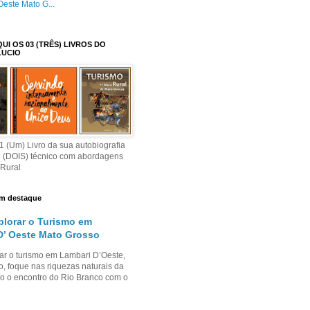
Oeste Mato G...
I OS 03 (TRÊS) LIVROS DO
LUCIO
 (Um) Livro da sua autobiografia
2 (DOIS) técnico com abordagens
 Rural
m destaque
lorar o Turismo em
D’ Oeste Mato Grosso
ar o turismo em Lambari D’Oeste,
, foque nas riquezas naturais da
o o encontro do Rio Branco com o