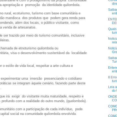
Conhe
sustentável e com o protagonismo da própria comunidade
dire
 na apropriação e promoção da identidade quilombola.
Saiba
mo rural, ecoturismo, turismo com base comunitária e
ent
stão mandioca dos produtos que podem gera renda para
ENTE
tendendo, além dos locais, o público visitante, como
DE
 a venda de artesanatos.
Quais
turi
ser trazido por meio do turismo comunitário, inclusive
Notici
leiras.
rel
 chamada de etnoturismo quilombola ou
Notic
Gr
ária, visa o desenvolvimento sustentável da localidade
Saiba
Tur
o estilo de vida local, respeitar a arte cultura e
Enten
ent
8 Err
ver experimentar uma imersão presenciando o cotidiano
tur
ráticas se integram àquele cenário, fazendo parte deste
Leia a
s.
do 
e irá exigir do visitante muita maturidade, respeito e
ONDE
CO
s profundo com a realidade do outro mundo, (quolombola).
COMO
munitário com a participação de cada indivíduo, pode
PR
 capital social na comunidade quilombola envolvida.
COMO