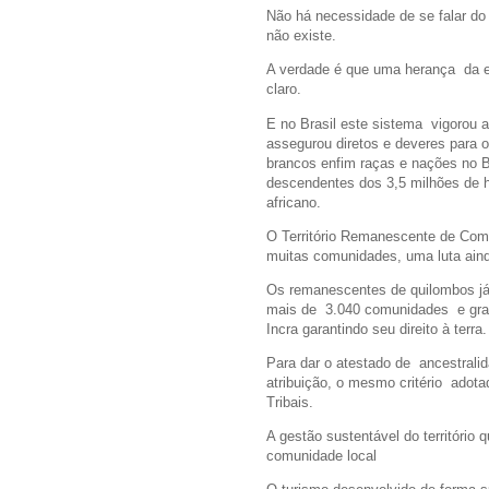
Não há necessidade de se falar do
não existe.
A verdade é que uma herança da es
claro.
E no Brasil este sistema vigorou 
assegurou diretos e deveres para o 
brancos enfim raças e nações no B
descendentes dos 3,5 milhões de h
africano.
O Território Remanescente de Com
muitas comunidades, uma luta ain
Os remanescentes de quilombos j
mais de 3.040 comunidades e gran
Incra garantindo seu direito à terra.
Para dar o atestado de ancestrali
atribuição, o mesmo critério adot
Tribais.
A gestão sustentável do território
comunidade local