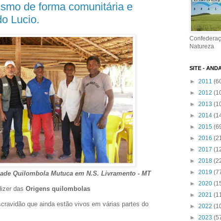
rismo de forma comunitária e
do Lucio.
Confederaç
Natureza
SITE - AND
►
2011
(6
►
2012
(1
►
2013
(1
►
2014
(1
►
2015
(6
►
2016
(2
►
2017
(1
►
2018
(2
►
2019
(7
ade Quilombola Mutuca em N.S. Livramento - MT
►
2020
(1
dizer das
Origens quilombolas
►
2021
(1
cravidão que ainda estão vivos em várias partes do
►
2022
(1
►
2023
(5