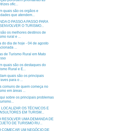
ças porordem prioritárias as
trizes ofic...
m quais são os orgãos e
idades que atendem...
NDA O PASSO A PASSO PARA
SENVOLVER O TURISMO...
 são os melhores destinos de
smo rural e ...
a do dia de hoje - 04 de agosto
acionada ...
ias de Turismo Rural em Mato
osso
m quais são os destaques do
ismo Rural e E...
dam quais são os principais
raves para o ...
os comuns de quem começa no
ismo em áreas ...
qui sobre os principais problemas
turismo...
 LOCALIZAR OS TÉCNICOS E
NSULTORES EM TURISM...
 RESOLVER UMA DEMANDA DE
OJETO DE TURISMO RU...
 COMEÇAR UM NEGÓCIO DE