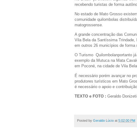
recebendo turistas de forma autôn
No estado de Mato Grosso existem
comunidade quilombolas distribuída
matogrossense.
A grande concentração das Comuni
Vila Bela da Santíssima Trindade
em outros 26 municípios de forma
O Turismo Quilombolanportanto já
exemplo da Mutuca na Mata Caval
em Poconé, na cidade de Vila Bela
É necessário porém avançar no pro
produtores turísticos em Mato Gro
é necessário o apoio e contribuiçã
TEXTO e FOTO :
Geraldo Donizet
Posted by
Geraldo Lúcio
at
5:02:00 PM